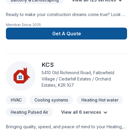
Ready to make your construction dreams come true? Look no
further than the Hometown Contractors! Let us make your
Member Since
2025
dream home a reality!
Get A Quote
KCS
5410 Old Richmond Road, Fallowfield
Village / Cedarhill Estates / Orchard
Estates, K2R 1G7
HVAC
Cooling systems
Heating Hot water
Heating Pulsed Air
View all 6 services
Bringing quality, speed, and peace of mind to your Heating,
Hot water heating, HVAC, Ventilation projects in Eastern