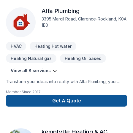
client deserves exceptional service and lasting results.
Alfa Plumbing
3395 Marcil Road, Clarence-Rockland, K0A
1E0
HVAC
Heating Hot water
Heating Natural gaz
Heating Oil based
View all 8 services
Transform your ideas into reality with Alfa Plumbing, your
local expert in Heating, Hot water heating, HVAC, Natural gaz
Member Since
2017
heating, Oil based heating, Plumber in Eastern Ontario.
Choosing Alfa Plumbing means choosing peace of mind and
Get A Quote
a team that genuinely cares about your success. Start
building your vision with confidence — reach out to us. At Alfa
Plumbing, we’re driven by the belief that every client
deserves exceptional service and lasting results.
kemptville Heating & AC