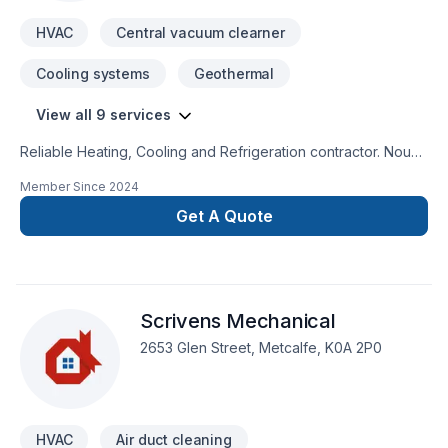
HVAC
Central vacuum clearner
Cooling systems
Geothermal
View all 9 services
Reliable Heating, Cooling and Refrigeration contractor. Nous
parlons aussi francais.
Member Since
2024
Get A Quote
Scrivens Mechanical
2653 Glen Street, Metcalfe, K0A 2P0
HVAC
Air duct cleaning