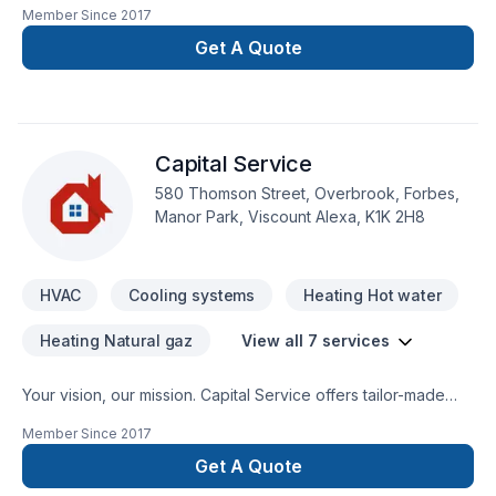
Member Since
2017
Ontario. Big or small, each project is handled with care,
respect, and a strong attention to detail. Ready to make
Get A Quote
progress? Let's discuss your project. At KCS, we’re driven by
the belief that every client deserves exceptional service and
lasting results.
Capital Service
580 Thomson Street, Overbrook, Forbes,
Manor Park, Viscount Alexa, K1K 2H8
HVAC
Cooling systems
Heating Hot water
Heating Natural gaz
View all 7 services
Your vision, our mission. Capital Service offers tailor-made
Heating, Hot water heating, HVAC, Natural gaz heating, Oil
Member Since
2017
based heating services for Eastern Ontario clients. Big or
small, each project is handled with care, respect, and a
Get A Quote
strong attention to detail. Your next great project starts with