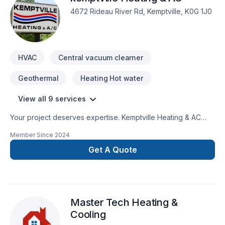
4672 Rideau River Rd, Kemptville, K0G 1J0
HVAC
Central vacuum clearner
Geothermal
Heating Hot water
View all 9 services
Your project deserves expertise. Kemptville Heating & AC
delivers outstanding Geothermal energy, Heating, Hot water
Member Since
2024
heating, HVAC, Natural gas heating, Ventilation services
across Kemptville, Ottawa and surrounding areas. At
Get A Quote
Kemptville Heating & AC, we are passionate about turning
complex challenges into simple, elegant solutions. Get started
with a team that’s committed to your success. At Kemptville
Heating & AC, we’re driven by the belief that every client
Master Tech Heating &
deserves exceptional service and lasting results.
Cooling