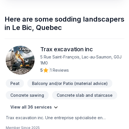
Here are some
sodding landscapers
in
Le Bic
,
Quebec
Trax excavation inc
5 Rue Saint-François, Lac-au-Saumon, G0J
1M0
5
|
1 Reviews
Peat
Balcony and/or Patio (material advice)
Concrete sawing
Concrete slab and staircase
View all 36 services
Trax excavation inc. Une entreprise spécialisée en
excavation , terrassement, paysagement, murs de
Member Since
2025