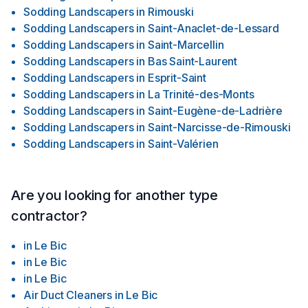
Sodding Landscapers
in
Rimouski
Sodding Landscapers
in
Saint-Anaclet-de-Lessard
Sodding Landscapers
in
Saint-Marcellin
Sodding Landscapers
in
Bas Saint-Laurent
Sodding Landscapers
in
Esprit-Saint
Sodding Landscapers
in
La Trinité-des-Monts
Sodding Landscapers
in
Saint-Eugène-de-Ladrière
Sodding Landscapers
in
Saint-Narcisse-de-Rimouski
Sodding Landscapers
in
Saint-Valérien
Are you looking for another type
contractor?
in
Le Bic
in
Le Bic
in
Le Bic
Air Duct Cleaners
in
Le Bic