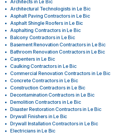
Architects
in
Le Bic
Architectural Technologists
in
Le Bic
Asphalt Paving Contractors
in
Le Bic
Asphalt Shingle Roofers
in
Le Bic
Asphalting Contractors
in
Le Bic
Balcony Contractors
in
Le Bic
Basement Renovation Contractors
in
Le Bic
Bathroom Renovation Contractors
in
Le Bic
Carpenters
in
Le Bic
Caulking Contractors
in
Le Bic
Commercial Renovation Contractors
in
Le Bic
Concrete Contractors
in
Le Bic
Construction Contractors
in
Le Bic
Decontamination Contractors
in
Le Bic
Demolition Contractors
in
Le Bic
Disaster Restoration Contractors
in
Le Bic
Drywall Finishers
in
Le Bic
Drywall Installation Contractors
in
Le Bic
Electricians
in
Le Bic