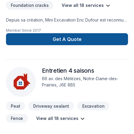
Foundation cracks
View all 18 services
Depuis sa création, Mini Excavation Eric Dufour est reconnu
pour son expertise en Arbres et haies, Béton, Clôture,
Member Since
2017
Excavation, Fissures, Fosse septique, Horticulture, Irrigation,
Muret, Pavage, Pavé uni, Paysagement, Piscine, Tourbe,
Get A Quote
Transport. Nous desservons Bas St-Laurent,Gaspésie–Îles-
de-la-Madeleine avec passion et professionnalisme. Nous
privilégions la transparence, l'écoute et l'efficacité pour bâtir
des relations de confiance avec nos clients. Nous sommes
Entretien 4 saisons
impatients de collaborer avec vous pour concrétiser votre
projet.
66 av. des Mélèzes, Notre-Dame-des-
Prairies, J6E 8B5
Peat
Driveway sealant
Excavation
Fence
View all 18 services