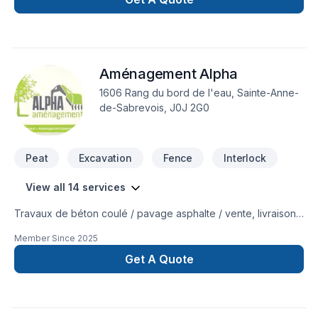
Aménagement Alpha
1606 Rang du bord de l'eau, Sainte-Anne-
de-Sabrevois, J0J 2G0
Peat
Excavation
Fence
Interlock
View all 14 services
Travaux de béton coulé / pavage asphalte / vente, livraison
et installation de gazon en plaque / plantation / pavé uni /
Member Since
2025
excavation / transport de vrac / drain francais / nivellement /
enrochement / émondage / dessouchage
Get A Quote