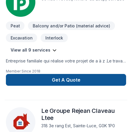
Peat
Balcony and/or Patio (material advice)
Excavation
Interlock
View all 9 services
Entreprise familiale qui réalise votre projet de a à z .Le travail
bien fait est notre raison d'être ! Nous oeuvrons dans le
Member Since
2018
domaine de l'aménagement paysager depuis plus de 15 ans
.
Get A Quote
Le Groupe Rejean Claveau
Ltee
318 3e rang Est, Sainte-Luce, G0K 1P0