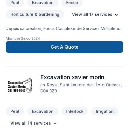
Peat
Excavation
Fence
Horticulture & Gardening
View all 17 services
Depuis sa création, Focus Complexe de Services Multiple est
reconnu pour son expertise en Aménagement paysager,
Member Since
2024
Arbres et haies, Béton, Clôture, Émondage, Entretien
paysager, Excavation, Horticulture, Irrigation, Muret, Pavage,
Get A Quote
Pavé uni, Paysagement, Piscine, Tourbe, Transport. Nous
desservons Bas St-Laurent,Capitale-
Nationale,Estrie,Montérégie,Montréal,Outaouais,Saguenay-
Lac-Saint-Jean avec passion et professionnalisme. Notre
Excavation xavier morin
équipe expérimentée vous accompagne à chaque étape,
avec des conseils sur mesure et un service clé en main
ch. Royal, Saint-Laurent-de-l'Île-d'Orléans,
irréprochable. Confiez votre projet à une équipe qui a à
G0A 3Z0
cœur votre satisfaction.
Peat
Excavation
Interlock
Irrigation
View all 14 services