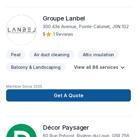
Appalaches,Côte Nord,Estrie,Gaspésie–Îles-de-la-
Madeleine,Lanaudière,Laurentides,Laval,Mauricie,Montérégie,M
Groupe Lanbel
Lac-Saint-Jean. Nous privilégions la transparence, l'écoute et
l'efficacité pour bâtir des relations de confiance avec nos
300 43e Avenue, Pointe-Calumet, J0N 1G2
clients. Nous sommes impatients de collaborer avec vous
5
|
1 Reviews
pour concrétiser votre projet.
Peat
Air duct cleaning
Attic insulation
Balcony & Landscaping
View all 86 services
Member Since
2025
Get A Quote
Décor Paysager
60 Rue Prévost, Rivière-du-Loup, G5R 2S6