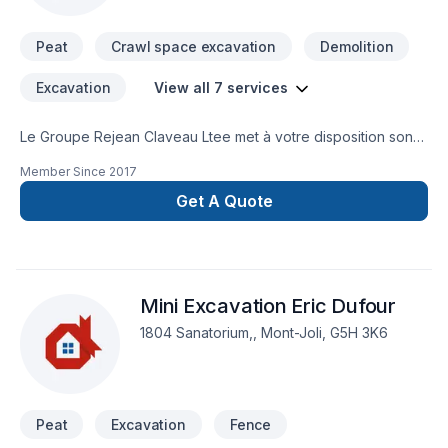
Peat
Crawl space excavation
Demolition
Excavation
View all 7 services
Le Groupe Rejean Claveau Ltee met à votre disposition son
savoir-faire en Démolition, Excavation, Excavation intérieur,
Member Since
2017
Fosse septique, Tourbe, Travaux routiers pour embellir vos
espaces à Bas St-Laurent,Gaspésie–Îles-de-la-Madeleine.
Get A Quote
Nous privilégions la transparence, l'écoute et l'efficacité
pour bâtir des relations de confiance avec nos clients.
Demandez votre soumission personnalisée et démarrez
votre projet en toute confiance. Notre engagement est
Mini Excavation Eric Dufour
simple : offrir un service d'exception, centré sur vos besoins
et vos aspirations.
1804 Sanatorium,, Mont-Joli, G5H 3K6
Peat
Excavation
Fence