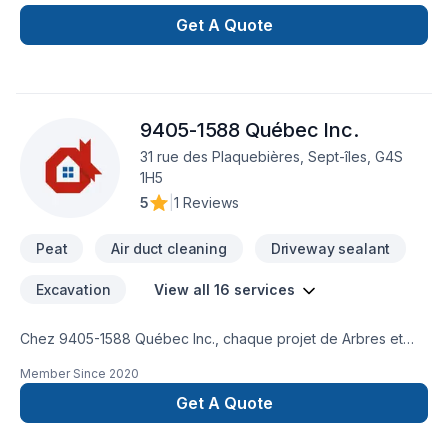
soutènement, pavés unis, travaux de béton, drain français,
imperméabilisation de fondations et aussi, ventes de produits
Get A Quote
tels que pavés, dalles, agrégats et plus. Service rapide et
garantie !
9405-1588 Québec Inc.
31 rue des Plaquebières, Sept-îles, G4S
1H5
5
|
1 Reviews
Peat
Air duct cleaning
Driveway sealant
Excavation
View all 16 services
Chez 9405-1588 Québec Inc., chaque projet de Arbres et
haies, Béton, Clôture, Conduits d'aération, Excavation,
Member Since
2020
Horticulture, Irrigation, Muret, Pavé uni, Paysagement, Tourbe
est l'occasion de démontrer notre engagement envers la
Get A Quote
qualité et la satisfaction client à Abitibi-Témiscamingue,Bas
St-Laurent,Capitale-Nationale,Centre du Québec,Chaudière-