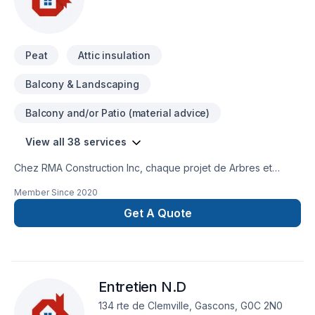
Peat
Attic insulation
Balcony & Landscaping
Balcony and/or Patio (material advice)
View all 38 services
Chez RMA Construction Inc, chaque projet de Arbres et
haies, Armoires, Balcon de bois, Cuisine, Émondage,
Member Since
2020
Excavation, Gouttières, Gypse, Isolation, Isolation entre-toît,
Isolation mur, Muret, Patio, Pavé uni, Paysagement, Peinture,
Get A Quote
Peinture extérieur, Plancher, Portes et fenêtres, Revêtement
extérieur, Salle de bain, Sous-sol, Toit plat, Toiture, Toiture
en acier, Tourbe est l'occasion de démontrer notre
engagement envers la qualité et la satisfaction client à Bas
Entretien N.D
St-Laurent,Capitale-Nationale,Chaudière-Appalaches,Côte
Nord,Estrie,Gaspésie–Îles-de-la-Madeleine,Île-du-Prince-
134 rte de Clemville, Gascons, G0C 2N0