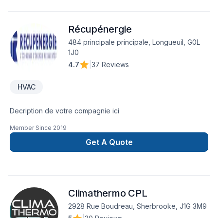
Récupénergie
484 principale principale, Longueuil, G0L
1J0
4.7
|
37 Reviews
HVAC
Decription de votre compagnie ici
Member Since
2019
Get A Quote
Climathermo CPL
2928 Rue Boudreau, Sherbrooke, J1G 3M9