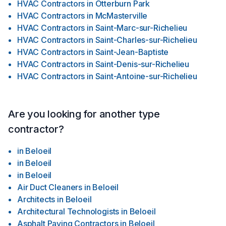
HVAC Contractors
in
Otterburn Park
HVAC Contractors
in
McMasterville
HVAC Contractors
in
Saint-Marc-sur-Richelieu
HVAC Contractors
in
Saint-Charles-sur-Richelieu
HVAC Contractors
in
Saint-Jean-Baptiste
HVAC Contractors
in
Saint-Denis-sur-Richelieu
HVAC Contractors
in
Saint-Antoine-sur-Richelieu
Are you looking for another type
contractor?
in
Beloeil
in
Beloeil
in
Beloeil
Air Duct Cleaners
in
Beloeil
Architects
in
Beloeil
Architectural Technologists
in
Beloeil
Asphalt Paving Contractors
in
Beloeil