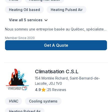
Heating Oil based
Heating Pulsed Air
View all 5 services
Nous sommes une entreprise basée au Québec, spécialiste
en chauffage, climatisation et électricité . Faites partie des
Member Since
2020
milliers de personnes qui nous ont fait confiance pour
contribuer à leur confort et leur tranquillité d'esprit.
Get A Quote
Climatisation C.S.L
154 Montée Richard, Saint-Bernard-de-
Lacolle, J0J 1V0
4.9
|
25 Reviews
HVAC
Cooling systems
Heating Pulsed Air