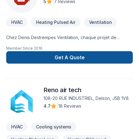
5
|
7 Reviews
subventions gouvernementales. Au plaisir de vous
rencontrer.* FINANCEMENT DISPONIBLE
HVAC
Heating Pulsed Air
Ventilation
Chez Denis Destrempes Ventilation, chaque projet de
Climatisation, Ventilation est l'occasion de démontrer notre
Member Since
2016
engagement envers la qualité et la satisfaction client à
Montérégie. Grâce à notre approche centrée sur le client,
Get A Quote
nous proposons des solutions adaptées à vos besoins
spécifiques et à votre budget. Nous sommes impatients de
collaborer avec vous pour concrétiser votre projet. Notre
engagement est simple : offrir un service d'exception, centré
Reno air tech
sur vos besoins et vos aspirations.
108-20 RUE INDUSTRIEL, Delson, J5B 1V8
4.7
|
18 Reviews
HVAC
Cooling systems