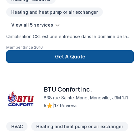
Heating and heat pump or air exchanger
View all 5 services
Climatisation CSL est une entreprise dans le domaine de la
climatisation chauffage et ventilation dans les domaine
Member Since
2016
résidentiel et commercial .
Get A Quote
BTU Confort inc.
838 rue Sainte-Marie, Marieville, J3M 1J1
5
|
17 Reviews
HVAC
Heating and heat pump or air exchanger