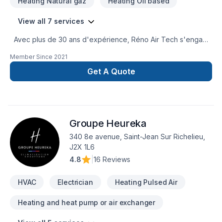
Heating Natural gaz
Heating Oil based
View all 7 services
Avec plus de 30 ans d'expérience, Réno Air Tech s'engage
à vous offrir des solutions de chauffage et climatisation
Member Since
2021
résidentielles, efficaces et respectueuses de
l'environnement. Notre équipe met à votre disposition des
Get A Quote
équipements performants et un service client attentif pour
vous assurer un confort optimal en toutes saisons,
simplement et efficacement. Professionnalisme Installation en
48h Service complet et efficace Des milliers de clients
Groupe Heureka
satisfaits
340 8e avenue, Saint-Jean Sur Richelieu,
J2X 1L6
4.8
|
16 Reviews
HVAC
Electrician
Heating Pulsed Air
Heating and heat pump or air exchanger