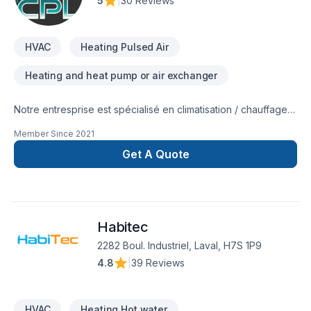
5
|
30 Reviews
HVAC
Heating Pulsed Air
Heating and heat pump or air exchanger
Notre entresprise est spécialisé en climatisation / chauffage
Unité murale thermopompe Système central thermopompe
Member Since
2021
Système à air pulsé
Get A Quote
Habitec
2282 Boul. Industriel, Laval, H7S 1P9
4.8
|
39 Reviews
HVAC
Heating Hot water