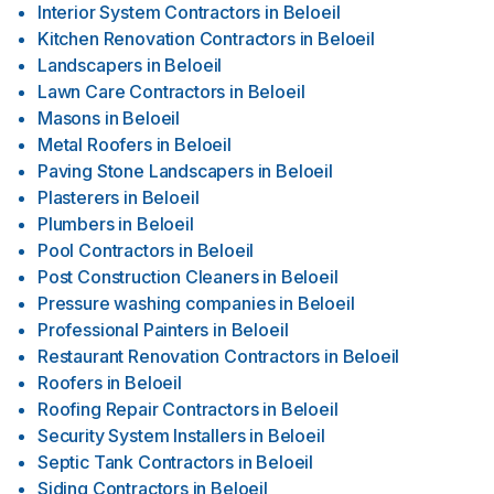
Interior System Contractors
in
Beloeil
Kitchen Renovation Contractors
in
Beloeil
Landscapers
in
Beloeil
Lawn Care Contractors
in
Beloeil
Masons
in
Beloeil
Metal Roofers
in
Beloeil
Paving Stone Landscapers
in
Beloeil
Plasterers
in
Beloeil
Plumbers
in
Beloeil
Pool Contractors
in
Beloeil
Post Construction Cleaners
in
Beloeil
Pressure washing companies
in
Beloeil
Professional Painters
in
Beloeil
Restaurant Renovation Contractors
in
Beloeil
Roofers
in
Beloeil
Roofing Repair Contractors
in
Beloeil
Security System Installers
in
Beloeil
Septic Tank Contractors
in
Beloeil
Siding Contractors
in
Beloeil