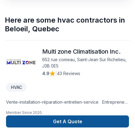
Here are some
hvac contractors
in
Beloeil
,
Quebec
Multi zone Climatisation Inc.
652 rue comeau, Saint-Jean Sur Richelieu,
J3B 0E5
4.9
|
43 Reviews
HVAC
Vente-installation-réparation-entretien-service Entrepreneur
en CVC licenciés, Multi Zone offre aux propriétaires de
Member Since
2020
résidences et d’immeubles commerciaux, une gamme
complète de système de climatisation, thermopompes, ainsi
Get A Quote
que tous les services d’installation, de réparation et
d’entretien.