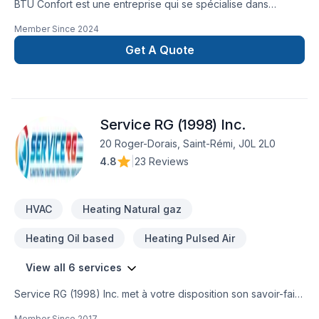
BTU Confort est une entreprise qui se spécialise dans
l'installation de thermopompes murales.
Member Since
2024
Get A Quote
Service RG (1998) Inc.
20 Roger-Dorais, Saint-Rémi, J0L 2L0
4.8
|
23 Reviews
HVAC
Heating Natural gaz
Heating Oil based
Heating Pulsed Air
View all 6 services
Service RG (1998) Inc. met à votre disposition son savoir-faire
en Chauffage, Chauffage à l'huile, Climatisation, Ventilation
Member Since
2017