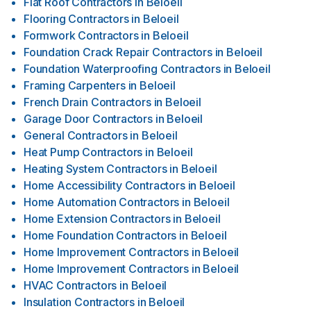
Flat Roof Contractors
in
Beloeil
Flooring Contractors
in
Beloeil
Formwork Contractors
in
Beloeil
Foundation Crack Repair Contractors
in
Beloeil
Foundation Waterproofing Contractors
in
Beloeil
Framing Carpenters
in
Beloeil
French Drain Contractors
in
Beloeil
Garage Door Contractors
in
Beloeil
General Contractors
in
Beloeil
Heat Pump Contractors
in
Beloeil
Heating System Contractors
in
Beloeil
Home Accessibility Contractors
in
Beloeil
Home Automation Contractors
in
Beloeil
Home Extension Contractors
in
Beloeil
Home Foundation Contractors
in
Beloeil
Home Improvement Contractors
in
Beloeil
Home Improvement Contractors
in
Beloeil
HVAC Contractors
in
Beloeil
Insulation Contractors
in
Beloeil