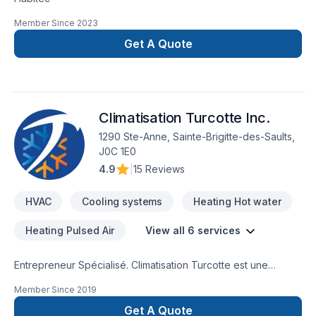
Member Since
2023
Get A Quote
Climatisation Turcotte Inc.
1290 Ste-Anne, Sainte-Brigitte-des-Saults,
J0C 1E0
4.9
|
15 Reviews
HVAC
Cooling systems
Heating Hot water
Heating Pulsed Air
View all 6 services
Entrepreneur Spécialisé. Climatisation Turcotte est une
entreprise en pleine croissance, qui met à votre disposition :
Member Since
2019
service, qualité et expertise pour vos projets futur en
climatisation, chauffage, ventilation et réfrigération.
Get A Quote