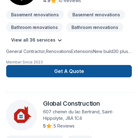
4.9
|
10 Reviews
Basement renovations
Basement renovations
Bathroom renovations
Bathroom renovations
View all 36 services
General Contractor,RenovationsExtensionsNew build30 plus
years experienceKitchen and bathroom
Member Since
2023
remodeling basement remodel
Get A Quote
Global Construction
607 chemin du lac Bertrand, Saint-
Hippolyte, J8A 1C4
5
|
5 Reviews