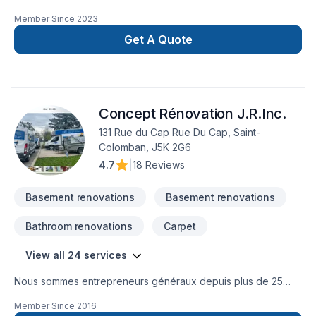
d'isolation, décontamination, systèmes d'alarmes, bref, tout le
Member Since
2023
comfort pour votre maison.
Get A Quote
Concept Rénovation J.R.Inc.
131 Rue du Cap Rue Du Cap, Saint-
Colomban, J5K 2G6
4.7
|
18 Reviews
Basement renovations
Basement renovations
Bathroom renovations
Carpet
View all 24 services
Nous sommes entrepreneurs généraux depuis plus de 25
ans, et au fil de toutes ces années, nous avons bâti une
Member Since
2016
réputation solide dans le domaine de la rénovation