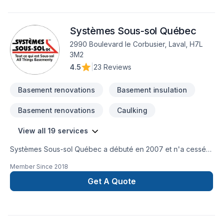
Systèmes Sous-sol Québec
2990 Boulevard le Corbusier, Laval, H7L
3M2
4.5
|
23 Reviews
Basement renovations
Basement insulation
Basement renovations
Caulking
View all 19 services
Systèmes Sous-sol Québec a débuté en 2007 et n'a cessé
de croître depuis ! Titulaire d’un baccalauréat en ingénierie et
Member Since
2018
d’une vaste expérience en construction, le fondateur, Michel
Haydamous, a décidé que l’étanchéité des sous-sols et la
Get A Quote
réparation de fondations étaient exactement l’industrie qu’il
recherchait. Aujourd'hui, nous commençons chaque jour
avec la mission de développer notre vie et nos affaires avec
une équipe gagnante qui offre toujours le meilleur à ses