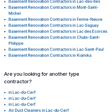
Basement Renovation Contractors
in
Lac-des-Îles
pour répondre aux besoins spécifiques de chaque
entreprise. Que ce soit pour des bureaux, des magasins ou
Basement Renovation Contractors
in
Mont-Saint-
des installations industrielles, nous sommes équipés pour
Michel
gérer des projets de toutes tailles et de toutes complexités.
Basement Renovation Contractors
in
Ferme-Neuve
Engagement qualité Chez Les Constructions Immoblex, nous
Basement Renovation Contractors
in
Lac-Saguay
nous engageons à fournir des services de la plus haute
Basement Renovation Contractors
in
Lac des Ecorces
qualité à nos clients. Notre équipe est composée de
Basement Renovation Contractors
in
Chute-Saint-
professionnels qualifiés et expérimentés, qui travaillent avec
Philippe
dévouement pour assurer la réussite de chaque projet. Nous
accordons une grande importance à la satisfaction de nos
Basement Renovation Contractors
in
Lac-Saint-Paul
clients, en offrant un service personnalisé, des solutions
Basement Renovation Contractors
in
Kiamika
innovantes et un respect strict des délais et des budgets.
Are you looking for another type
contractor?
in
Lac-du-Cerf
in
Lac-du-Cerf
in
Lac-du-Cerf
Air Duct Cleaners
in
Lac-du-Cerf