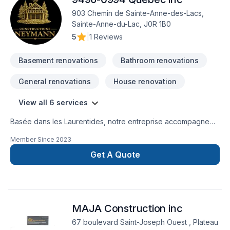
903 Chemin de Sainte-Anne-des-Lacs,
Sainte-Anne-du-Lac, J0R 1B0
5
|
1 Reviews
Basement renovations
Bathroom renovations
General renovations
House renovation
View all 6 services
Basée dans les Laurentides, notre entreprise accompagne
les propriétaires dans leurs projets de rénovation
Member Since
2023
résidentielle avec une approche structurée, soignée et
centrée sur la qualité d’exécution.En tant qu’entrepreneur
Get A Quote
général, nous assurons la gestion complète du chantier :
planification, coordination des intervenants, suivi rigoureux
des étapes, respect des délais et contrôle de la qualité.
Chaque projet est mené avec méthode, transparence et
MAJA Construction inc
souci du détail, afin d’offrir une expérience fluide et sans
surprises.Nous croyons qu’une rénovation réussie repose
67 boulevard Saint-Joseph Ouest , Plateau
autant sur le résultat final que sur la façon dont elle est