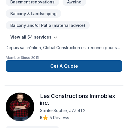
Basement renovations
Awning
Balcony & Landscaping
Balcony and/or Patio (material advice)
View all 54 services
Depuis sa création, Global Construction est reconnu pour son
expertise en Adaptation dom., Agrandissement, Après-
Member Since
2015
sinistre, Armoires, Balcon, Balcon de bois, Carrelage,
Charpentier, Construction, Cuisine, Démolition, Escalier et
Get A Quote
rampe, Foyer et poêle, Garage, Gypse, Margelle, Meubles,
Patio, Plancher, Portes et fenêtres, Puit de lumière,
Rénovation générale, Revêtement extérieur, Salle de bain,
Solarium, Soudeur, Sous-sol, Tapis. Nous desservons
Les Constructions Immoblex
Laurentides avec passion et professionnalisme. Nous
croyons en l'importance d'une approche personnalisée,
inc.
adaptée à chaque client, pour garantir des résultats au-delà
Sainte-Sophie, J7Z 4T2
de vos attentes. Transformons ensemble vos idées en réalité.
5
|
5 Reviews
Contactez-nous dès maintenant.