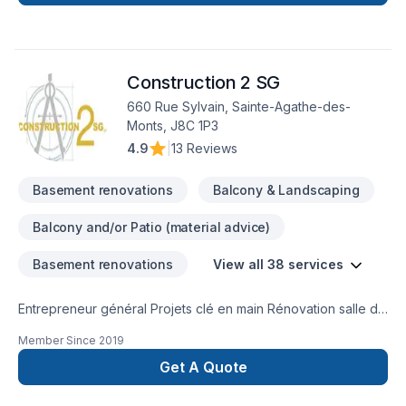
Salle de bain, Sous-sol dans les secteurs de
Lanaudière,Laurentides,Laval, combinant expérience,
innovation et rigueur. Notre équipe expérimentée vous
accompagne à chaque étape, avec des conseils sur mesure
Construction 2 SG
et un service clé en main irréprochable. Confiez votre projet
à une équipe qui a à cœur votre satisfaction.
660 Rue Sylvain, Sainte-Agathe-des-
Monts, J8C 1P3
4.9
|
13 Reviews
Basement renovations
Balcony & Landscaping
Balcony and/or Patio (material advice)
Basement renovations
View all 38 services
Entrepreneur général Projets clé en main Rénovation salle de
bain après sinistre Une équipe sur la Rive-Nors de Montréal
Member Since
2019
et une en Estrie pour mieux vous servir
Get A Quote