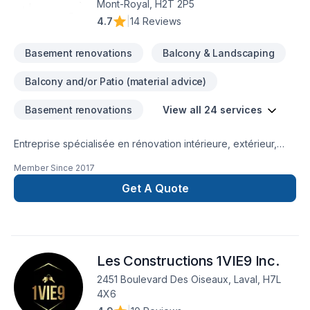
Mont-Royal, H2T 2P5
réalisée. C’est pourquoi nous mettons l’accent sur la
4.7
|
14 Reviews
communication, la propreté du chantier, le respect des lieux
et des finitions impeccables. Notre priorité : livrer des
Basement renovations
Balcony & Landscaping
espaces harmonieux, durables et parfaitement adaptés au
mode de vie de nos clients.Que ce soit pour moderniser
Balcony and/or Patio (material advice)
votre résidence, optimiser votre aménagement ou
transformer complètement votre intérieur, nous vous
Basement renovations
View all 24 services
accompagnons avec professionnalisme, rigueur et
engagement — du premier échange jusqu’à la livraison
Entreprise spécialisée en rénovation intérieure, extérieur,
finale.
extension de maison, balcon , finition de sous-sol, salle de
Member Since
2017
bain,cuisine,portes et fenêtres,murs porteurs , structure
charpente,
Get A Quote
Les Constructions 1VIE9 Inc.
2451 Boulevard Des Oiseaux, Laval, H7L
4X6