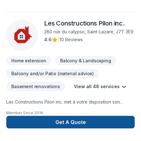
Les Constructions Pilon inc.
280 rue du calypso, Saint-Lazare, J7T 3E9
4.6
|
10 Reviews
Home extension
Balcony & Landscaping
Balcony and/or Patio (material advice)
Basement renovations
View all 48 services
Les Constructions Pilon inc. met à votre disposition son
savoir-faire en Adaptation dom., Agrandissement, Après-
Member Since
2016
sinistre, Armoires, Carrelage, Charpentier, Commercial,
Cuisine, Démolition, Escalier et rampe, Garage, Gouttières,
Get A Quote
Gypse, Meubles, Peinture, Plancher, Rénovation générale,
Salle de bain, Soudeur, Sous-sol, Tapis, Tirage de joint pour