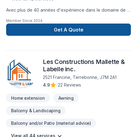
Avec plus de 40 années d'expérience dans le domaine de la
construction, Construction Belgamme inc. est reconnu pour
Member Since
2024
son expertise en adaptation domiciliaire, Agrandissement de
maison, garage, deuxième et troisième étages, Après-
Get A Quote
sinistre, rénovation générale, commercial, industriel. Nous
desservons Vaudreuil-Soulange, Montérégie, Montréal,
Laval. Notre équipe expérimentée vous accompagne à
chaque étape avec passion et professionnalisme avec des
Les Constructions Mallette &
conseils sur mesure et un service clé en main irréprochable.
Confiez votre projet à une équipe qui a à cœur votre
Labelle inc.
satisfaction.
2521 Francine, Terrebonne, J7M 2A1
4.9
|
22 Reviews
Home extension
Awning
Balcony & Landscaping
Balcony and/or Patio (material advice)
View all 44 services