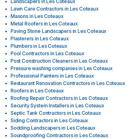
Landscapers
in
Les Coteaux
Lawn Care Contractors
in
Les Coteaux
Masons
in
Les Coteaux
Metal Roofers
in
Les Coteaux
Paving Stone Landscapers
in
Les Coteaux
Plasterers
in
Les Coteaux
Plumbers
in
Les Coteaux
Pool Contractors
in
Les Coteaux
Post Construction Cleaners
in
Les Coteaux
Pressure washing companies
in
Les Coteaux
Professional Painters
in
Les Coteaux
Restaurant Renovation Contractors
in
Les Coteaux
Roofers
in
Les Coteaux
Roofing Repair Contractors
in
Les Coteaux
Security System Installers
in
Les Coteaux
Septic Tank Contractors
in
Les Coteaux
Siding Contractors
in
Les Coteaux
Sodding Landscapers
in
Les Coteaux
Soundproofing Contractors
in
Les Coteaux