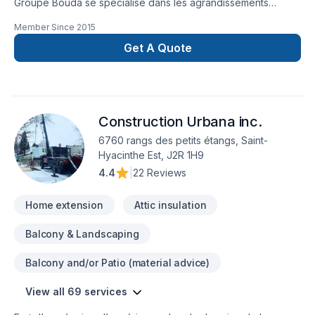
Groupe Bouda se spécialise dans les agrandissements
résidentiels, les réaménagements intérieurs complets et les
Member Since
2015
projets clé en main.Notre équipe prend en charge chaque
étape : conception, gestion, coordination et exécution des
Get A Quote
travaux.Nous offrons un service structuré, professionnel et
durable, avec une approche axée sur la qualité, la précision
et la satisfaction de nos clients.
Construction Urbana inc.
6760 rangs des petits étangs, Saint-
Hyacinthe Est, J2R 1H9
4.4
|
22 Reviews
Home extension
Attic insulation
Balcony & Landscaping
Balcony and/or Patio (material advice)
View all 69 services