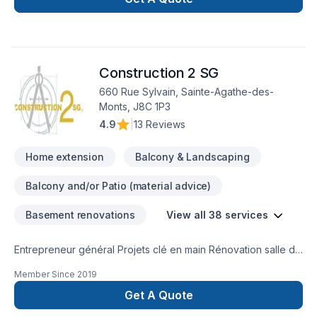
Construction 2 SG
660 Rue Sylvain, Sainte-Agathe-des-
Monts, J8C 1P3
4.9
|
13 Reviews
Home extension
Balcony & Landscaping
Balcony and/or Patio (material advice)
Basement renovations
View all 38 services
Entrepreneur général Projets clé en main Rénovation salle de
bain après sinistre Une équipe sur la Rive-Nors de Montréal
Member Since
2019
et une en Estrie pour mieux vous servir
Get A Quote