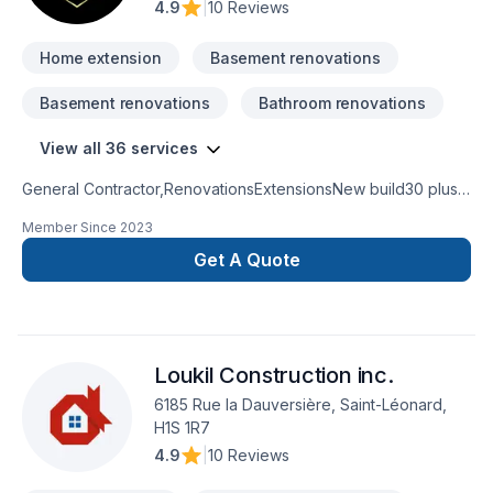
4.9
|
10 Reviews
Home extension
Basement renovations
Basement renovations
Bathroom renovations
View all 36 services
General Contractor,RenovationsExtensionsNew build30 plus
years experienceKitchen and bathroom
Member Since
2023
remodeling basement remodel
Get A Quote
Loukil Construction inc.
6185 Rue la Dauversière, Saint-Léonard,
H1S 1R7
4.9
|
10 Reviews