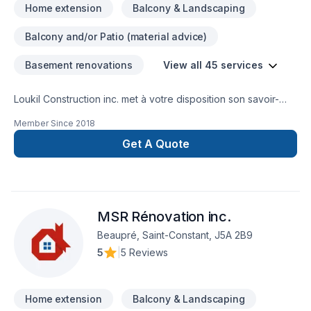
Home extension
Balcony & Landscaping
Balcony and/or Patio (material advice)
Basement renovations
View all 45 services
Loukil Construction inc. met à votre disposition son savoir-
faire en Agrandissement, Après-sinistre, Béton, Charpentier,
Member Since
2018
Coffrage, Commercial, Démolition, Drain français, Excavation,
Excavation intérieur, Fissures, Fondation, Fondations,
Get A Quote
Gouttières, Gypse, Ingénieur, Margelle, Patio, Plancher, Puit
de lumière, Rénovation générale, Salle de bain, Sous-sol,
Toit plat, Toiture pour embellir vos espaces à
Lanaudière,Laurentides,Laval,Montérégie,Montréal. Grâce à
MSR Rénovation inc.
notre approche centrée sur le client, nous proposons des
solutions adaptées à vos besoins spécifiques et à votre
Beaupré, Saint-Constant, J5A 2B9
budget. Confiez votre projet à une équipe qui a à cœur votre
5
|
5 Reviews
satisfaction.
Home extension
Balcony & Landscaping