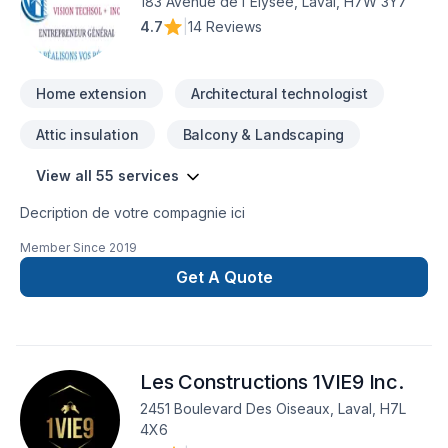
183 Avenue de l'Élysée, Laval, H7W 3Y7
4.7
|
14 Reviews
Home extension
Architectural technologist
Attic insulation
Balcony & Landscaping
View all 55 services
Decription de votre compagnie ici
Member Since
2019
Get A Quote
Les Constructions 1VIE9 Inc.
2451 Boulevard Des Oiseaux, Laval, H7L
4X6