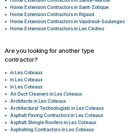
Home Extension Contractors
in
Sainte-Marthe
Home Extension Contractors
in
Saint-Zotique
Home Extension Contractors
in
Rigaud
Home Extension Contractors
in
Vaudreuil-Soulanges
Home Extension Contractors
in
Les Cèdres
Are you looking for another type
contractor?
in
Les Coteaux
in
Les Coteaux
in
Les Coteaux
Air Duct Cleaners
in
Les Coteaux
Architects
in
Les Coteaux
Architectural Technologists
in
Les Coteaux
Asphalt Paving Contractors
in
Les Coteaux
Asphalt Shingle Roofers
in
Les Coteaux
Asphalting Contractors
in
Les Coteaux