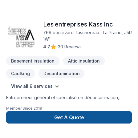
Les entreprises Kass Inc
769 boulevard Taschereau , La Prairie, J5R
1W1
4.7
|
30 Reviews
Basement insulation
Attic insulation
Caulking
Decontamination
View all 9 services
Entrepreneur général et spécialisé en décontamination,
désamiantage, extraction d'isolant, démolition, isolation de
Member Since
2019
grenier, calfeutrage des portes et fenêtres et réfections de
toiture de bardeau.
Get A Quote