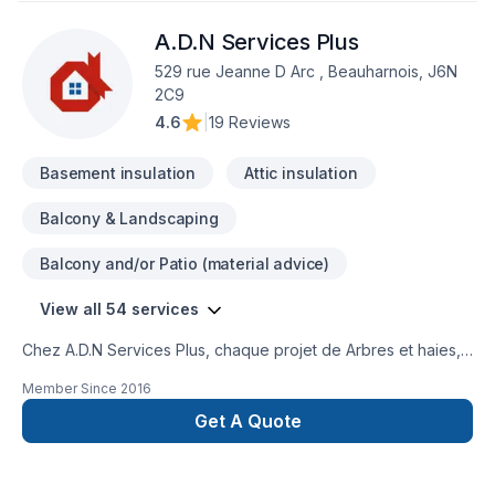
A.D.N Services Plus
529 rue Jeanne D Arc , Beauharnois, J6N
2C9
4.6
|
19 Reviews
Basement insulation
Attic insulation
Balcony & Landscaping
Balcony and/or Patio (material advice)
View all 54 services
Chez A.D.N Services Plus, chaque projet de Arbres et haies,
Balcon, Balcon de bois, Béton, Calfeutrage, Clôture, Cuisine,
Member Since
2016
Démolition, Escalier et rampe, Foyer et poêle, Garage,
Gouttières, Gypse, Insonorisation, Isolation, Isolation entre-
Get A Quote
toît, Isolation mur, Isolation sous-sol, Maçonnerie, Margelle,
Patio, Peinture, Peinture extérieur, Plancher, Plomberie,
Portes et fenêtres, Rénovation générale, Revêtement