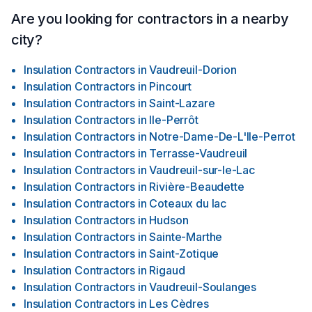
discussion permet de clarifier les objectifs, d’identifier les
enjeux et de voir si notre approche correspond à vos
Are you looking for contractors in a nearby
attentes.
city?
Insulation Contractors
in
Vaudreuil-Dorion
Insulation Contractors
in
Pincourt
Insulation Contractors
in
Saint-Lazare
Insulation Contractors
in
Ile-Perrôt
Insulation Contractors
in
Notre-Dame-De-L'Ile-Perrot
Insulation Contractors
in
Terrasse-Vaudreuil
Insulation Contractors
in
Vaudreuil-sur-le-Lac
Insulation Contractors
in
Rivière-Beaudette
Insulation Contractors
in
Coteaux du lac
Insulation Contractors
in
Hudson
Insulation Contractors
in
Sainte-Marthe
Insulation Contractors
in
Saint-Zotique
Insulation Contractors
in
Rigaud
Insulation Contractors
in
Vaudreuil-Soulanges
Insulation Contractors
in
Les Cèdres