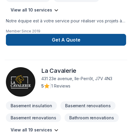
View all 10 services
Notre équipe est à votre service pour réaliser vos projets à
prix concurrentiel ! N'hésitez pas à nous contacter pour
Member Since
2019
obtenir une soumission. Au plaisir de faire équipe avec
vous.
Get A Quote
La Cavalerie
431 23e avenue, Ile-Perrôt, J7V 4N3
5
|
1 Reviews
Basement insulation
Basement renovations
Basement renovations
Bathroom renovations
View all 19 services