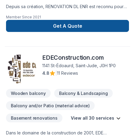
Depuis sa création, RENOVATION DL ENR est reconnu pour
son expertise en Balcon de bois, Carrelage, Charpentier,
Member Since
2021
Cuisine, Démolition, Gouttières, Gypse, Insonorisation,
Isolation sous-sol,Isolation mur, Patio, Peinture, Peinture
Get A Quote
extérieur, Plancher, Revêtement extérieur, Salle de bain,
Sous-sol, Tirage de joint, Toiture. Nous desservons
Estrie,Montérégie avec passion et professionnalisme. Notre
mission : concrétiser vos projets tout en respectant vos
EDEConstruction.com
exigences, vos délais et votre vision. Confiez votre projet à
une équipe qui a à cœur votre satisfaction.
1141 St-Édoaurd, Saint-Jude, J0H 1P0
4.8
|
11 Reviews
Wooden balcony
Balcony & Landscaping
Balcony and/or Patio (material advice)
Basement renovations
View all 30 services
Dans le domaine de la construction de 2001, EDE