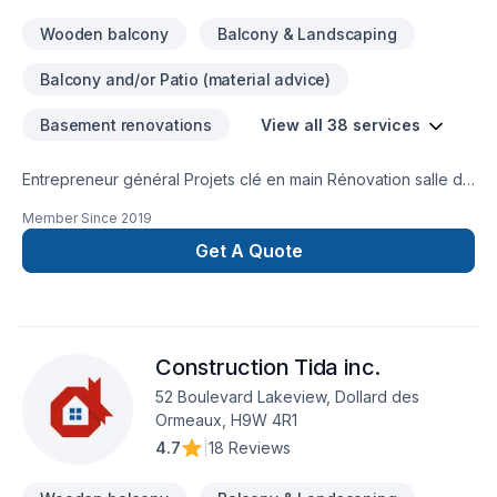
Wooden balcony
Balcony & Landscaping
Balcony and/or Patio (material advice)
Basement renovations
View all 38 services
Entrepreneur général Projets clé en main Rénovation salle de
bain après sinistre Une équipe sur la Rive-Nors de Montréal
Member Since
2019
et une en Estrie pour mieux vous servir
Get A Quote
Construction Tida inc.
52 Boulevard Lakeview, Dollard des
Ormeaux, H9W 4R1
4.7
|
18 Reviews