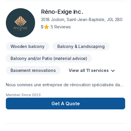
Réno-Exige inc.
3518 Jodoin, Saint-Jean-Baptiste, J0L 2B0
5
|
5 Reviews
Wooden balcony
Balcony & Landscaping
Balcony and/or Patio (material advice)
Basement renovations
View all 11 services
Nous sommes une entreprise de rénovation spécialisée dans
les rénovations domiciliaires telles que : -Cuisines -Salles de
Member Since
2023
bains -Revêtements de sol -Carrelage -et pouvons
Get A Quote
également vous aider à concevoir votre espace.