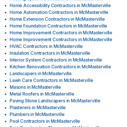
Home Accessibility Contractors
in
McMasterville
Home Automation Contractors
in
McMasterville
Home Extension Contractors
in
McMasterville
Home Foundation Contractors
in
McMasterville
Home Improvement Contractors
in
McMasterville
Home Improvement Contractors
in
McMasterville
HVAC Contractors
in
McMasterville
Insulation Contractors
in
McMasterville
Interior System Contractors
in
McMasterville
Kitchen Renovation Contractors
in
McMasterville
Landscapers
in
McMasterville
Lawn Care Contractors
in
McMasterville
Masons
in
McMasterville
Metal Roofers
in
McMasterville
Paving Stone Landscapers
in
McMasterville
Plasterers
in
McMasterville
Plumbers
in
McMasterville
Pool Contractors
in
McMasterville