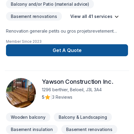
Balcony and/or Patio (material advice)
Basement renovations
View all 41 services
Renovation generale petits ou gros projetsrevetement
extérieursous soltravaux apres sinistresalle de
Member Since
2023
bainagrandissementveranda patio
Get A Quote
Yawson Construction Inc.
1296 berthier, Beloeil, J3L 3A4
5
|
3 Reviews
Wooden balcony
Balcony & Landscaping
Basement insulation
Basement renovations