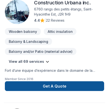
Construction Urbana inc.
priorité est de développer des relations de confiance avec
nos clients et de satisfaire leurs besoins.
6760 rangs des petits étangs, Saint-
Hyacinthe Est, J2R 1H9
4.4
|
22 Reviews
Wooden balcony
Attic insulation
Balcony & Landscaping
Balcony and/or Patio (material advice)
View all 69 services
Fort d’une équipe d’expérience dans le domaine de la
Construction, nous sommes en mesure de répondre à vos
Member Since
2016
exigences. Notre équipe connaît l’importance de l’efficacité
en milieu de travail. C’est pourquoi nous savons aménager
Get A Quote
votre espace résidentiel ou commercial de manière efficace.
Nous ajusterons notre horaire de travail à la vôtre, afinqu’une
fois les heures d’opération arrivées, votre commerce soit
accessible et sécuritaire pour votre clientèle. Ne perdez