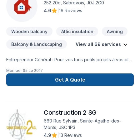
exigences, vos délais et votre vision. Nous sommes
252 20e, Sabrevois, J0J 2G0
impatients de collaborer avec vous pour concrétiser votre
4.6
|
16 Reviews
projet.
Wooden balcony
Attic insulation
Awning
Balcony & Landscaping
View all 69 services
Entrepreneur Général : Pour vos tous petits projets à vos plus
gros projets nous nous serons en mesure de s’adaptez afin
Member Since
2017
de réalisez vos travaux tout en restant à votre
écoute. Service personnalisé !
Get A Quote
Construction 2 SG
660 Rue Sylvain, Sainte-Agathe-des-
Monts, J8C 1P3
4.9
|
13 Reviews