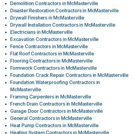
Demolition Contractors
in
McMasterville
Disaster Restoration Contractors
in
McMasterville
Drywall Finishers
in
McMasterville
Drywall Installation Contractors
in
McMasterville
Electricians
in
McMasterville
Excavation Contractors
in
McMasterville
Fence Contractors
in
McMasterville
Flat Roof Contractors
in
McMasterville
Flooring Contractors
in
McMasterville
Formwork Contractors
in
McMasterville
Foundation Crack Repair Contractors
in
McMasterville
Foundation Waterproofing Contractors
in
McMasterville
Framing Carpenters
in
McMasterville
French Drain Contractors
in
McMasterville
Garage Door Contractors
in
McMasterville
General Contractors
in
McMasterville
Heat Pump Contractors
in
McMasterville
Heating System Contractors
in
McMasterville