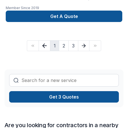
Construction oeuvre au près des propriétaires résidentiels
Member Since
2019
pour les travaux de rénovations de toutes sortes.
Get A Quote
1
2
3
Get 3 Quotes
Are you looking for contractors in a nearby