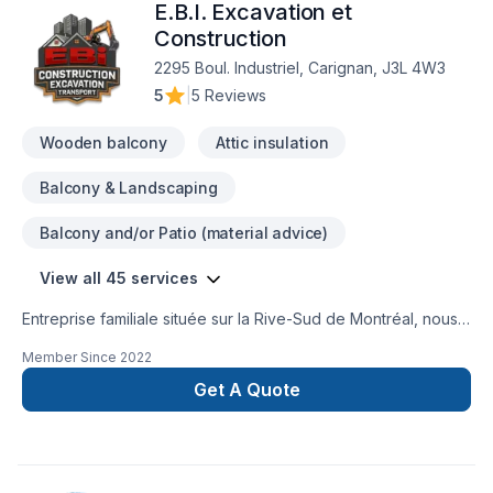
E.B.I. Excavation et
Construction
2295 Boul. Industriel, Carignan, J3L 4W3
5
|
5 Reviews
Wooden balcony
Attic insulation
Balcony & Landscaping
Balcony and/or Patio (material advice)
View all 45 services
Entreprise familiale située sur la Rive-Sud de Montréal, nous
offrons des services d’excavation et de rénovations de tous
Member Since
2022
genres. De la fondation à la toiture en passant par le
terrassement, agrandissement de maison, drains français,
Get A Quote
patio, sous-sol, cuisine et bien plus encore. Nous disposons
d'équipements polyvalents et d'équipe dynamiques pour
prendre en charge tous les types de projets autant
résidentiel, commercial, institutionnel qu'industriel. Notre