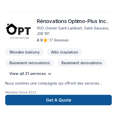
démontrer notre engagement envers la qualité et la
satisfaction client à Laval,Montérégie,Montréal. Nous
privilégions la transparence, l'écoute et l'efficacité pour bâtir
Rénovations Optimo-Plus Inc.
des relations de confiance avec nos clients. Nous sommes
impatients de collaborer avec vous pour concrétiser votre
1100 chemin Saint-Lambert, Saint-Sauveur,
projet.
J0R 1R1
4.9
|
17 Reviews
Wooden balcony
Attic insulation
Basement renovations
Basement renovations
View all 21 services
Nous sommes une compagnie qui offront des services
d'isolation, décontamination, systèmes d'alarmes, bref, tout le
Member Since
2023
comfort pour votre maison.
Get A Quote