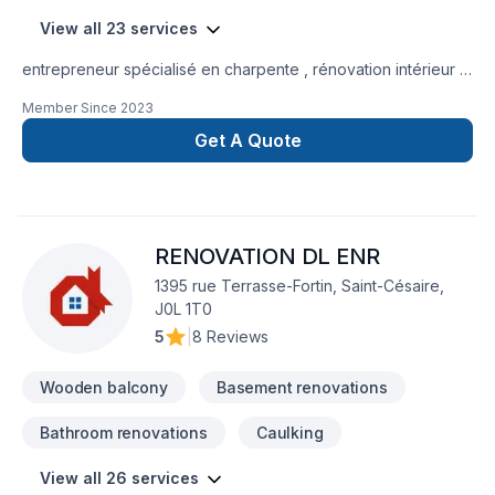
View all 23 services
entrepreneur spécialisé en charpente , rénovation intérieur ,
ouverture de mur , structure , après sinistre , division
Member Since
2023
intérieurPlancher , sous plancher ponctuel et efficace a votre
service
Get A Quote
RENOVATION DL ENR
1395 rue Terrasse-Fortin, Saint-Césaire,
J0L 1T0
5
|
8 Reviews
Wooden balcony
Basement renovations
Bathroom renovations
Caulking
View all 26 services