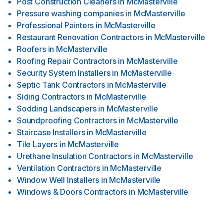
Post Construction Cleaners
in
McMasterville
Pressure washing companies
in
McMasterville
Professional Painters
in
McMasterville
Restaurant Renovation Contractors
in
McMasterville
Roofers
in
McMasterville
Roofing Repair Contractors
in
McMasterville
Security System Installers
in
McMasterville
Septic Tank Contractors
in
McMasterville
Siding Contractors
in
McMasterville
Sodding Landscapers
in
McMasterville
Soundproofing Contractors
in
McMasterville
Staircase Installers
in
McMasterville
Tile Layers
in
McMasterville
Urethane Insulation Contractors
in
McMasterville
Ventilation Contractors
in
McMasterville
Window Well Installers
in
McMasterville
Windows & Doors Contractors
in
McMasterville