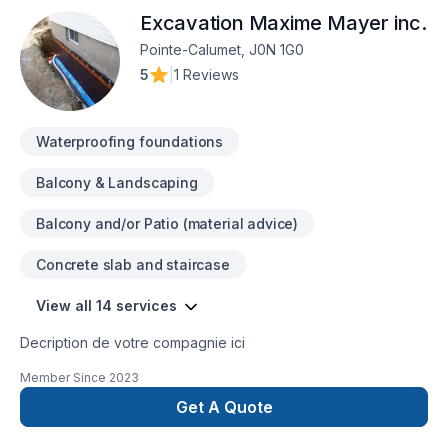
qu'entrepreneur général reconnu, nous offrons des services
Excavation Maxime Mayer inc.
complets, allant de la construction neuve à la finition
intérieure, ainsi que la rénovation extérieure. Chaque projet
Pointe-Calumet, J0N 1G0
est personnalisé avec une attention méticuleuse aux détails
5
|
1 Reviews
et des matériaux de haute qualité, garantissant des résultats
durables et à la hauteur de vos attentes.
Waterproofing foundations
Balcony & Landscaping
Balcony and/or Patio (material advice)
Concrete slab and staircase
View all 14 services
Decription de votre compagnie ici
Member Since
2023
Get A Quote