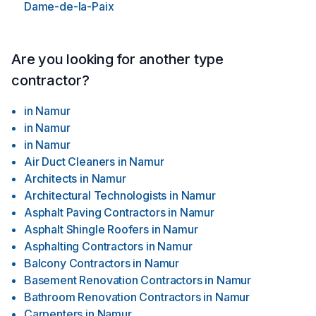
Dame-de-la-Paix
Are you looking for another type
contractor?
in
Namur
in
Namur
in
Namur
Air Duct Cleaners
in
Namur
Architects
in
Namur
Architectural Technologists
in
Namur
Asphalt Paving Contractors
in
Namur
Asphalt Shingle Roofers
in
Namur
Asphalting Contractors
in
Namur
Balcony Contractors
in
Namur
Basement Renovation Contractors
in
Namur
Bathroom Renovation Contractors
in
Namur
Carpenters
in
Namur