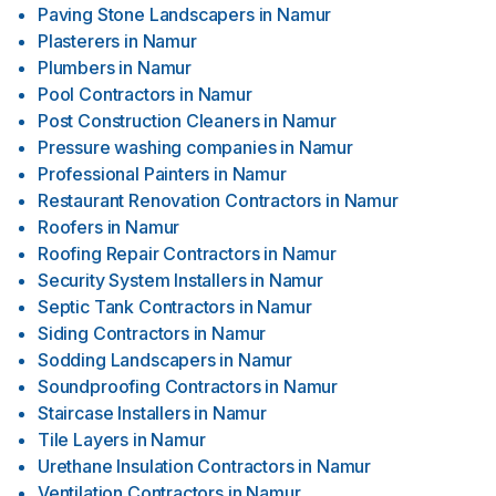
Paving Stone Landscapers
in
Namur
Plasterers
in
Namur
Plumbers
in
Namur
Pool Contractors
in
Namur
Post Construction Cleaners
in
Namur
Pressure washing companies
in
Namur
Professional Painters
in
Namur
Restaurant Renovation Contractors
in
Namur
Roofers
in
Namur
Roofing Repair Contractors
in
Namur
Security System Installers
in
Namur
Septic Tank Contractors
in
Namur
Siding Contractors
in
Namur
Sodding Landscapers
in
Namur
Soundproofing Contractors
in
Namur
Staircase Installers
in
Namur
Tile Layers
in
Namur
Urethane Insulation Contractors
in
Namur
Ventilation Contractors
in
Namur