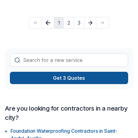
Général offre un éventail de service pour tous vos travaux
extérieurs. Que ce soit une nouvelle dalle de béton pour
votre terrasse, garage ou cabanon, un balcon suspendu, des
1
2
3
nouvelles marches en béton ou simplement des réparations
de crépi ou de béton, notre équipe de professionnels
expérimentés saura accomplir tous vos projets dans les
meilleurs délais et avec une qualité exceptionnelle.Le béton
est un matériau extrêmement solide et durable et requière
très peu d’entretien contrairement à d’autres matériaux
comme le bois notamment. De plus, étant liquide lors de
l’application, le béton offre des possibilités infinies quant au
design et à la conception de vos projets.N’hésitez pas à
Get 3 Quotes
nous contacter pour une soumission gratuite. Alexandre
PoulinPrésidentalexandre@lrpentrepreneurgeneral.com
Are you looking for contractors in a nearby
city?
Foundation Waterproofing Contractors
in
Saint-