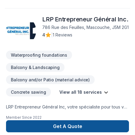
LRP Entrepreneur Général Inc.
786 Rue des Feuilles, Mascouche, J5M 2G1
4
|
1 Reviews
Waterproofing foundations
Balcony & Landscaping
Balcony and/or Patio (material advice)
Concrete sawing
View all 18 services
LRP Entrepreneur Général Inc, votre spécialiste pour tous vos
travaux de béton et d’excavation. Que ce soit pour un
Member Since
2022
nouveau projet ou pour des réparations, nous saurons vous
faire profiter de notre expertise.Spécialisée en travaux de
Get A Quote
béton et excavations de tous genres, LRP Entrepreneur