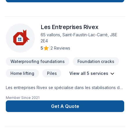
autres.nous offrons aussi-l'isolation Polyuréthane giclé-
l'isolation laine soufflée
Les Entreprises Rivex
65 vallons, Saint-Faustin-Lac-Carré, J8E
2E4
5
|
2 Reviews
Waterproofing foundations
Foundation cracks
Home lifting
Piles
View all 5 services
Les entreprises Rivex se spécialise dans les stabilisations de
chalet, balcon avec ou sans toiture,les agrandissements,les
Member Since
2021
gazebos,les abris d'autos...etc Nous offrons aussi le service
de mini excavation, réfection d'entrée,asphalte recyclé...Un
Get A Quote
excellent service ainsi qu'une grande disponibilitée vous
attend!