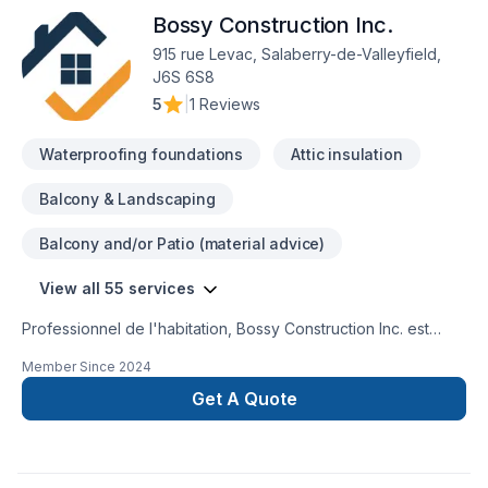
Bossy Construction Inc.
915 rue Levac, Salaberry-de-Valleyfield,
J6S 6S8
5
|
1 Reviews
Waterproofing foundations
Attic insulation
Balcony & Landscaping
Balcony and/or Patio (material advice)
View all 55 services
Professionnel de l'habitation, Bossy Construction Inc. est
votre entrepreneur de confiance en rénovation et
Member Since
2024
construction à Salaberry-de-Valleyfield, avec une réputation
bâtie sur l'excellence, l'innovation et la satisfaction client.
Get A Quote
Spécialisés en rénovation de cuisine, rénovation de salle de
bain, et agrandissements de maison, nous transformons vos
espaces avec un savoir-faire inégalé. En tant