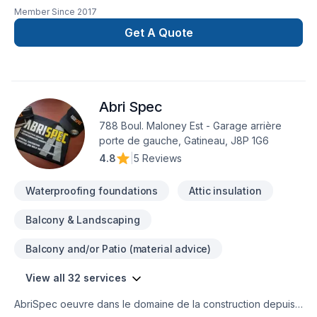
son expertise en Adaptation dom., Agrandissement, Après-
Member Since
2017
sinistre, Armoires, Balcon, Balcon de bois, Béton,
Calfeutrage, Carrelage, Charpentier, Clôture, Coffrage,
Get A Quote
Commercial, Crépis, Cuisine, Décontamination, Démolition,
Drain français, Escalier et rampe, Excavation, Fissures,
Fondation, Fondations, Fosse septique, Foyer et poêle,
Garage, Gouttières, Gypse, Insonorisation, Isolation, Isolation
Abri Spec
entre-toît, Isolation mur, Isolation sous-sol, Levage de maison,
Maçonnerie, Margelle, Meubles, Patio, Peinture, Plancher,
788 Boul. Maloney Est - Garage arrière
Porte de garage, Portes et fenêtres, Puit de lumière,
porte de gauche, Gatineau, J8P 1G6
Rénovation générale, Revêtement extérieur, Salle de bain,
4.8
|
5 Reviews
Solarium, Soudeur, Sous-sol, Tapis, Tirage de joint, Toiture.
Nous desservons Eastern Ontario,Outaouais avec
Waterproofing foundations
Attic insulation
Balcony & Landscaping
Balcony and/or Patio (material advice)
View all 32 services
AbriSpec oeuvre dans le domaine de la construction depuis