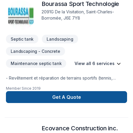
Bourassa Sport Technologie
2091G De la Visitation, Saint-Charles-
Borromée, J6E 7Y8
Septic tank
Landscaping
Landscaping - Concrete
Maintenance septic tank
View all 6 services
- Revêtement et réparation de terrains sportifs (tennis,
basketball, pickleball, futsal, soccer, piste d'athlétisme)-
Member Since
2019
Lignage de rue (stationnement, piste cyclable, rue)-
Installation de fosses septiques
Get A Quote
Ecovance Construction inc.