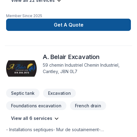
View all 22 services
Member Since
2025
Get A Quote
A. Belair Excavation
59 chemin Industriel Chemin Industriel,
Cantley, J8N 0L7
Septic tank
Excavation
Foundations excavation
French drain
View all 6 services
- Installations septiques- Mur de soutainement-
Remplacement du drain français- Réparation de fissure- Drain