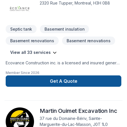
2320 Rue Tupper, Montreal, H3H 0B8
Septic tank
Basement insulation
Basement renovations
Basement renovations
View all 33 services
Ecovance Construction inc. is a licensed and insured general
contractor specializing in small residential renovation
Member Since
2026
projects. We focus on bathroom refreshes, flooring
installation, drywall and painting, doors and windows, interior
Get A Quote
finishing, and minor repair work. Our approach is detail-
oriented, transparent, and focused on delivering clean, well-
managed projects with clear communication and reliable
scheduling.
Martin Ouimet Excavation Inc
37 rue du Domaine-Bériv, Sainte-
Marguerite-du-Lac-Masson, J0T 1L0