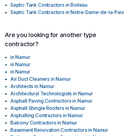
Septic Tank Contractors
in
Boileau
Septic Tank Contractors
in
Notre-Dame-de-la-Paix
Are you looking for another type
contractor?
in
Namur
in
Namur
in
Namur
Air Duct Cleaners
in
Namur
Architects
in
Namur
Architectural Technologists
in
Namur
Asphalt Paving Contractors
in
Namur
Asphalt Shingle Roofers
in
Namur
Asphalting Contractors
in
Namur
Balcony Contractors
in
Namur
Basement Renovation Contractors
in
Namur