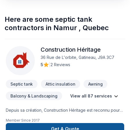
Here are some
septic tank
contractors
in
Namur
,
Quebec
Construction Héritage
36 Rue de L'orbite, Gatineau, J9A 3C7
5
|
2 Reviews
Septic tank
Attic insulation
Awning
Balcony & Landscaping
View all 87 services
Depuis sa création, Construction Héritage est reconnu pour
son expertise en Adaptation dom., Agrandissement, Après-
Member Since
2017
sinistre, Armoires, Balcon, Balcon de bois, Béton,
Calfeutrage, Carrelage, Charpentier, Clôture, Coffrage,
Get A Quote