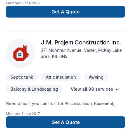
Member Since
2022
français- Défrichage de terrain- Installation de calvette-
Préparation de terrain pour nouvelle construction-
Get A Quote
Revêtement-Excavation-Système septique
J.M. Projem Construction Inc.
371 McArthur Avenue, Vanier, McKay Lake
area, K1L 6N5
Septic tank
Attic insulation
Awning
Balcony & Landscaping
View all 88 services
Need a team you can trust for Attic insulation, Basement,
Basement insulation, Bathroom, Cabinet, Carpenter,
Member Since
2017
Carpeting, Caulking, Commercial, Concrete, Decking,
Decontamination, Demolition, Doors and windows, Drywall
Get A Quote
taping, Excavation, Fence, Fiberglass balcony, Fireplace and