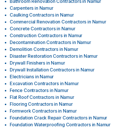
Bathroom Renovation Contractors
in
Namur
Carpenters
in
Namur
Caulking Contractors
in
Namur
Commercial Renovation Contractors
in
Namur
Concrete Contractors
in
Namur
Construction Contractors
in
Namur
Decontamination Contractors
in
Namur
Demolition Contractors
in
Namur
Disaster Restoration Contractors
in
Namur
Drywall Finishers
in
Namur
Drywall Installation Contractors
in
Namur
Electricians
in
Namur
Excavation Contractors
in
Namur
Fence Contractors
in
Namur
Flat Roof Contractors
in
Namur
Flooring Contractors
in
Namur
Formwork Contractors
in
Namur
Foundation Crack Repair Contractors
in
Namur
Foundation Waterproofing Contractors
in
Namur