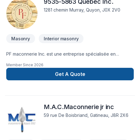
9535-5863 Québec Inc.
1281 chemin Murray, Quyon, J0X 2V0
Masonry
Interior masonry
PF maconnerie Inc. est une entreprise spécialisée en
maconnerie et en rénovations.En expertise depuis plus de 15
Member Since
2026
ans. Si vous avez des problèmes ont est là pour s'en
charger!On fais tout type de maconnerie
Get A Quote
M.A.C.Maconnerie jr inc
59 rue De Boisbriand, Gatineau, J8R 2X6