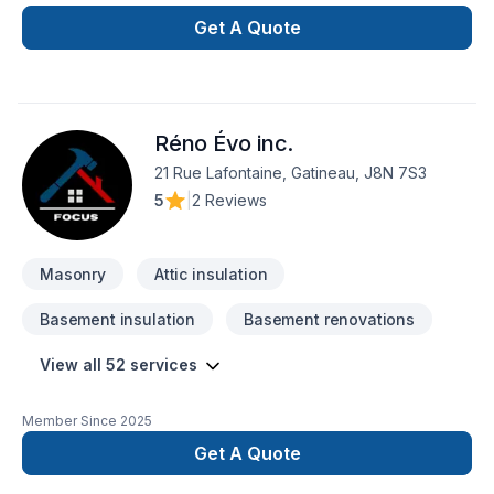
Revêtement extérieur. Nous desservons Outaouais avec
passion et professionnalisme. Nous privilégions la
Get A Quote
transparence, l'écoute et l'efficacité pour bâtir des relations
de confiance avec nos clients. Nous sommes impatients de
collaborer avec vous pour concrétiser votre projet. Notre
engagement est simple : offrir un service d'exception, centré
Réno Évo inc.
sur vos besoins et vos aspirations.
21 Rue Lafontaine, Gatineau, J8N 7S3
5
|
2 Reviews
Masonry
Attic insulation
Basement insulation
Basement renovations
View all 52 services
Member Since
2025
Get A Quote