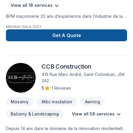
View all 18 services
BPM maçonnerie 20 ans d’expérience dans l’industrie de la
construction. Il nous fera plaisir de répondre à tous vos
Member Since
2023
besoins en matière de maçonnerie ,que ce soit un projet de
construction neuve, agrandissement, restauration d’un vieux
Get A Quote
bâtiment, entretien général, expertise, sécurisation de
bâtiments. Nous serons satisfaire vos besoins et
exigences.Au plaisir de vous aider dans la réalisation de vos
projets futurs!
CCB Construction
419 Rue Marc André, Saint-Colomban, J5K
2A2
5
|
1 Reviews
Masonry
Attic insulation
Awning
Balcony & Landscaping
View all 58 services
Depuis 14 ans dans le domaine de la rénovation résidentielle,