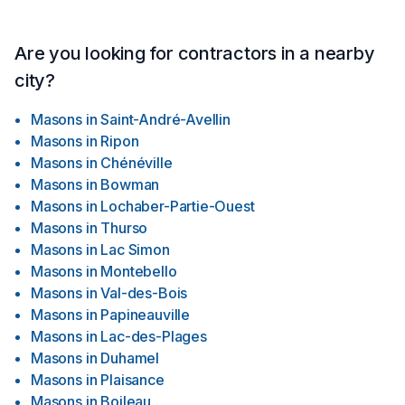
Are you looking for contractors in a nearby
city?
Masons
in
Saint-André-Avellin
Masons
in
Ripon
Masons
in
Chénéville
Masons
in
Bowman
Masons
in
Lochaber-Partie-Ouest
Masons
in
Thurso
Masons
in
Lac Simon
Masons
in
Montebello
Masons
in
Val-des-Bois
Masons
in
Papineauville
Masons
in
Lac-des-Plages
Masons
in
Duhamel
Masons
in
Plaisance
Masons
in
Boileau