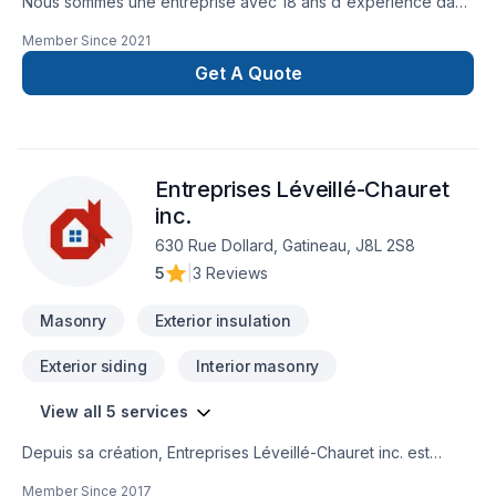
Nous sommes une entreprise avec 18 ans d'expérience dans
la gestion de chantiers de construction. Nous sommes
Member Since
2021
spécialisés dans le domaine de la rénovation et de la
construction, ainsi que dans divers types de travaux de
Get A Quote
réparation et de modification dans les secteurs résidentiel,
commercial et patrimonial.
Entreprises Léveillé-Chauret
inc.
630 Rue Dollard, Gatineau, J8L 2S8
5
|
3 Reviews
Masonry
Exterior insulation
Exterior siding
Interior masonry
View all 5 services
Depuis sa création, Entreprises Léveillé-Chauret inc. est
reconnu pour son expertise en Crépis, Maçonnerie,
Member Since
2017