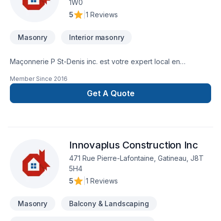
1W0
5
|
1 Reviews
Masonry
Interior masonry
Maçonnerie P St-Denis inc. est votre expert local en
Maçonnerie dans les secteurs de Eastern
Member Since
2016
Ontario,Lanaudière,Laurentides,Laval,Montérégie,Montréal,Outao
combinant expérience, innovation et rigueur. Grâce à notre
Get A Quote
approche centrée sur le client, nous proposons des solutions
adaptées à vos besoins spécifiques et à votre budget.
Confiez votre projet à une équipe qui a à cœur votre
satisfaction. Notre engagement est simple : offrir un service
Innovaplus Construction Inc
d'exception, centré sur vos besoins et vos aspirations.
471 Rue Pierre-Lafontaine, Gatineau, J8T
5H4
5
|
1 Reviews
Masonry
Balcony & Landscaping