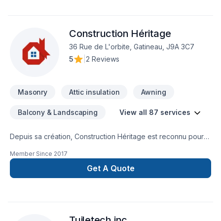
Construction Héritage
36 Rue de L'orbite, Gatineau, J9A 3C7
5
|
2 Reviews
Masonry
Attic insulation
Awning
Balcony & Landscaping
View all 87 services
Depuis sa création, Construction Héritage est reconnu pour
son expertise en Adaptation dom., Agrandissement, Après-
Member Since
2017
sinistre, Armoires, Balcon, Balcon de bois, Béton,
Calfeutrage, Carrelage, Charpentier, Clôture, Coffrage,
Get A Quote
Commercial, Crépis, Cuisine, Décontamination, Démolition,
Drain français, Escalier et rampe, Excavation, Fissures,
Fondation, Fondations, Fosse septique, Foyer et poêle,
Garage, Gouttières, Gypse, Insonorisation, Isolation, Isolation
Tuiletech inc
entre-toît, Isolation mur, Isolation sous-sol, Levage de maison,