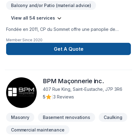
Balcony and/or Patio (material advice)
View all 54 services
Fondée en 2011, CP du Sommet offre une panoplie de
services en agrandissement de maison, en rénovation majeur
Member Since
2020
ainsi qu’en construction de maison neuve. Notre équipe
agis en tant qu’experts-conseils et peut vous aider à réaliser
Get A Quote
l’ensemble de vos projets intérieurs et extérieurs allant de la
soumission à l’exécution.
BPM Maçonnerie inc.
407 Rue King, Saint-Eustache, J7P 3R6
5
|
3 Reviews
Masonry
Basement renovations
Caulking
Commercial maintenance