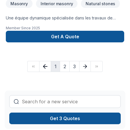
Masonry
Interior masonry
Natural stones
Une équipe dynamique spécialisée dans les travaux de
maçonneries, offrant des services de haute qualité depuis
Member Since
2025
1992.Brique / Pierre / Bloc Construction Neuve /
Rénovation Cheminer Fondation de Bloc RéparationContacté
Get A Quote
nousmacmaconnerie@hotmail.com819-664-5047
1
2
3
Get 3 Quotes