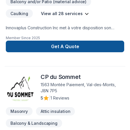
Balcony and/or Patio (material advice)
Caulking
View all 28 services
Innovaplus Construction Inc met à votre disposition son
savoir-faire, Maçonnerie, Pierres naturelles, Revêtement
Member Since
2025
extérieur, pour embellir vos espaces à Eastern
Ontario,Outaouais. Notre mission : concrétiser vos projets tout
Get A Quote
en respectant vos exigences, vos délais et votre vision.
Confiez votre projet à une équipe qui a à cœur votre
satisfaction. Notre engagement est simple : offrir un service
d'exception, centré sur vos besoins et vos aspirations.
CP du Sommet
1563 Montée Paiement, Val-des-Monts,
J8N 7P5
5
|
1 Reviews
Masonry
Attic insulation
Balcony & Landscaping