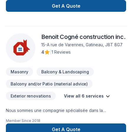
Get A Quote
Benoit Cogné construction inc.
15-A rue de Varennes, Gatineau, J8T 8G7
4
|
1 Reviews
Masonry
Balcony & Landscaping
Balcony and/or Patio (material advice)
Exterior renovations
View all 6 services
Nous sommes une compagnie spécialisée dans la
restauration d'éléments de maçonnerie et la pose de pierres
Member Since
2018
naturelles. Nous restaurons, entre-autre, foyer, cheminée,
allèges, rejointement.
Get A Quote