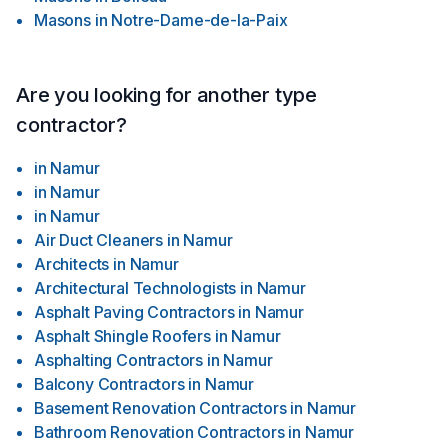
Masons
in
Notre-Dame-de-la-Paix
Are you looking for another type
contractor?
in
Namur
in
Namur
in
Namur
Air Duct Cleaners
in
Namur
Architects
in
Namur
Architectural Technologists
in
Namur
Asphalt Paving Contractors
in
Namur
Asphalt Shingle Roofers
in
Namur
Asphalting Contractors
in
Namur
Balcony Contractors
in
Namur
Basement Renovation Contractors
in
Namur
Bathroom Renovation Contractors
in
Namur