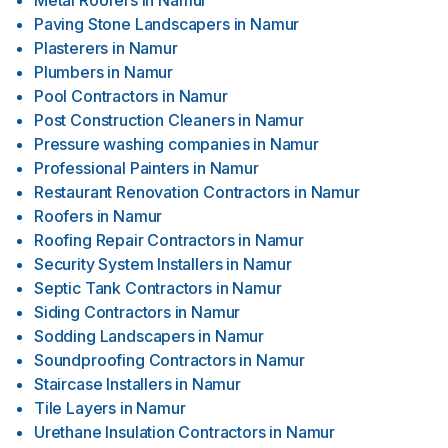
Metal Roofers
in
Namur
Paving Stone Landscapers
in
Namur
Plasterers
in
Namur
Plumbers
in
Namur
Pool Contractors
in
Namur
Post Construction Cleaners
in
Namur
Pressure washing companies
in
Namur
Professional Painters
in
Namur
Restaurant Renovation Contractors
in
Namur
Roofers
in
Namur
Roofing Repair Contractors
in
Namur
Security System Installers
in
Namur
Septic Tank Contractors
in
Namur
Siding Contractors
in
Namur
Sodding Landscapers
in
Namur
Soundproofing Contractors
in
Namur
Staircase Installers
in
Namur
Tile Layers
in
Namur
Urethane Insulation Contractors
in
Namur