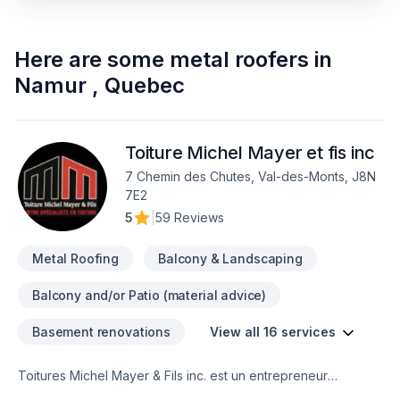
Here are some
metal roofers
in
Namur
,
Quebec
Toiture Michel Mayer et fis inc
7 Chemin des Chutes, Val-des-Monts, J8N
7E2
5
|
59 Reviews
Metal Roofing
Balcony & Landscaping
Balcony and/or Patio (material advice)
Basement renovations
View all 16 services
Toitures Michel Mayer & Fils inc. est un entrepreneur
spécialisé en installation et en rénovation de toiture, ainsi