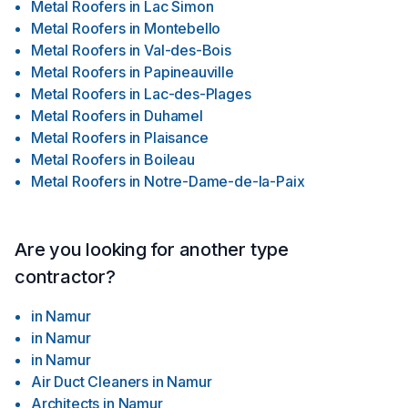
Metal Roofers
in
Lac Simon
Metal Roofers
in
Montebello
Metal Roofers
in
Val-des-Bois
Metal Roofers
in
Papineauville
Metal Roofers
in
Lac-des-Plages
Metal Roofers
in
Duhamel
Metal Roofers
in
Plaisance
Metal Roofers
in
Boileau
Metal Roofers
in
Notre-Dame-de-la-Paix
Are you looking for another type
contractor?
in
Namur
in
Namur
in
Namur
Air Duct Cleaners
in
Namur
Architects
in
Namur