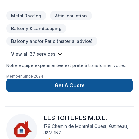
Metal Roofing
Attic insulation
Balcony & Landscaping
Balcony and/or Patio (material advice)
View all 37 services
Notre équipe expérimentée est prête à transformer votre
projet en réalité. Obtenez une soumission gratuite en nous
Member Since
2024
contactant dès aujourd’hui. Nous sommes fiers d’offrir des
services de haute qualité, utilisant les meilleurs matériaux et
Get A Quote
techniques, pour garantir votre satisfaction. Profitez de notre
expertise et de notre engagement envers l’excellence.
Faites le premier pas vers l’amélioration de votre
maison.Nous sommes impatients de travailler avec vous
LES TOITURES M.D.L.
!Google ⭐️⭐️⭐️⭐️⭐️ (63) reviews
179 Chemin de Montréal Ouest, Gatineau,
J8M 1N7