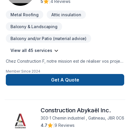
5
|
4 Reviews
Metal Roofing
Attic insulation
Balcony & Landscaping
Balcony and/or Patio (material advice)
View all 45 services
Chez Construction F, notre mission est de réaliser vos projets
de rénovation, de réparation et de construction de façon
Member Since
2024
durable selon vos besoins et vos aspirations.
Get A Quote
Construction Abykaël Inc.
303-1 Chemin industriel , Gatineau, J8R 0C6
4.7
|
9 Reviews