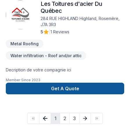
Les Toitures d'acier Du
rigueur. Nous croyons en l'importance d'une approche
personnalisée, adaptée à chaque client, pour garantir des
Québec
résultats au-delà de vos attentes. Confiez votre projet à une
284 RUE HIGHLAND Highland, Rosemère,
équipe qui a à cœur votre satisfaction.
J7A 3R3
5
|
1 Reviews
Metal Roofing
Water infiltration - Roof and/or attic
Decription de votre compagnie ici
Member Since
2023
Get A Quote
1
2
3