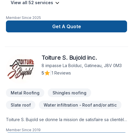
View all 52 services
Member Since
2025
Get A Quote
Toiture S. Bujold inc.
8 impasse La Bolduc, Gatineau, J8V 0M3
5
|
1 Reviews
Metal Roofing
Shingles roofing
Slate roof
Water infiltration - Roof and/or attic
Toiture S. Bujold se donne la mission de satisfaire sa clientèle
à tous les niveaux. Nous offrons un service d’expérience,
Member Since
2019
professionnel et courtois avant, pendant et après la