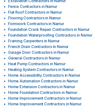
Excavation Contractors
in
Namur
Fence Contractors
in
Namur
Flat Roof Contractors
in
Namur
Flooring Contractors
in
Namur
Formwork Contractors
in
Namur
Foundation Crack Repair Contractors
in
Namur
Foundation Waterproofing Contractors
in
Namur
Framing Carpenters
in
Namur
French Drain Contractors
in
Namur
Garage Door Contractors
in
Namur
General Contractors
in
Namur
Heat Pump Contractors
in
Namur
Heating System Contractors
in
Namur
Home Accessibility Contractors
in
Namur
Home Automation Contractors
in
Namur
Home Extension Contractors
in
Namur
Home Foundation Contractors
in
Namur
Home Improvement Contractors
in
Namur
Home Improvement Contractors
in
Namur