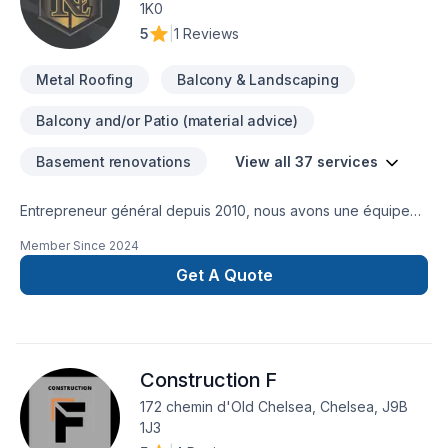
1K0
5
|
1 Reviews
Metal Roofing
Balcony & Landscaping
Balcony and/or Patio (material advice)
Basement renovations
View all 37 services
Entrepreneur général depuis 2010, nous avons une équipe
minutieuse pour tout sortent de travaux. Construction neuve,
Member Since
2024
agrandissement, rénovation de tous genres, toiture, peinture,
revêtement extérieur etc.
Get A Quote
Construction F
172 chemin d'Old Chelsea, Chelsea, J9B
1J3