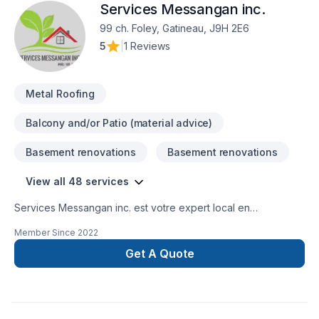
Services Messangan inc.
99 ch. Foley, Gatineau, J9H 2E6
5
|
1 Reviews
Metal Roofing
Balcony and/or Patio (material advice)
Basement renovations
Basement renovations
View all 48 services
Services Messangan inc. est votre expert local en
Agrandissement, Après-sinistre, Arbres et haies, Armoires,
Member Since
2022
Calfeutrage, Commercial, Cuisine, Émondage, Entretien
paysager, Excavation intérieur, Garage, Patio, Pavage, Pavé
Get A Quote
uni, Paysagement, Peinture, Peinture extérieur, Plancher,
Rénovation générale, Salle de bain, Sous-sol, Teinture de
plancher, Toit plat, Toiture, Toiture en acier, Tourbe dans les
secteurs de Outaouais, combinant expérience, innovation et