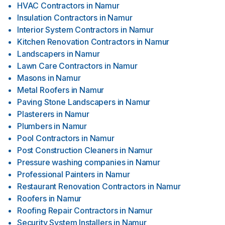
HVAC Contractors
in
Namur
Insulation Contractors
in
Namur
Interior System Contractors
in
Namur
Kitchen Renovation Contractors
in
Namur
Landscapers
in
Namur
Lawn Care Contractors
in
Namur
Masons
in
Namur
Metal Roofers
in
Namur
Paving Stone Landscapers
in
Namur
Plasterers
in
Namur
Plumbers
in
Namur
Pool Contractors
in
Namur
Post Construction Cleaners
in
Namur
Pressure washing companies
in
Namur
Professional Painters
in
Namur
Restaurant Renovation Contractors
in
Namur
Roofers
in
Namur
Roofing Repair Contractors
in
Namur
Security System Installers
in
Namur