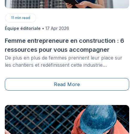
11
min read
Équipe éditoriale
•
17 Apr 2026
Femme entrepreneure en construction : 6
ressources pour vous accompagner
De plus en plus de femmes prennent leur place sur
les chantiers et redéfinissent cette industrie
traditionnellement masculine—en apportant de
nouvelles perspectives, en renforçant les équipes et
Read More
en aidant les entreprises à répondre à une demande
croissante. En 2023, un record a été atteint : près de 7
500 femmes travaillaient sur les chantiers québécois,
représentant 3,8 % de la main-d’œuvre. Cela
représente une progression de 50 % depuis 2020. Ces
chiffres témoignent de bien plus qu’un simple progrès
: ils révèlent une réelle opportunité pour les