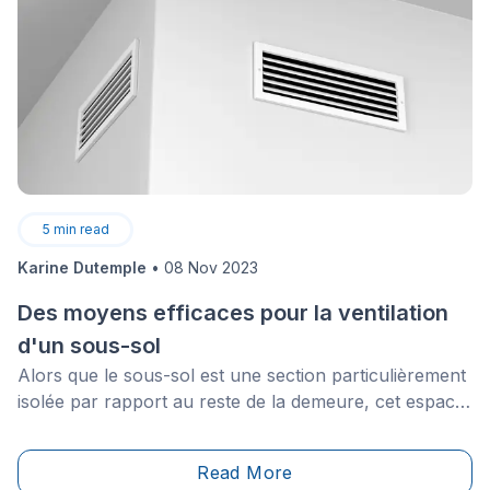
intégrer les nouveautés réglementaires sont essentiels
pour limiter les coûts, protéger les travailleurs et
assurer la pérennité de l’entreprise. Pour tirer
pleinement parti de ces pratiques et éviter les pièges
fréquents, il est important de poser les bases de votre
entreprise dès le départ.
5
min read
Karine Dutemple
•
08 Nov 2023
Des moyens efficaces pour la ventilation
d'un sous-sol
Alors que le sous-sol est une section particulièrement
isolée par rapport au reste de la demeure, cet espace
nécessite un contrôle rigoureux du degré d’humidité,
d’où l’importance de la ventilation.
Read More