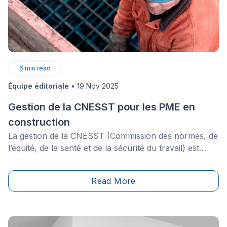
entreprises de construction de bâtir des équipes plus
solides et équilibrées à l’approche de la saison estivale.
6
min read
Équipe éditoriale
•
19 Nov 2025
Gestion de la CNESST pour les PME en
construction
La gestion de la CNESST (Commission des normes, de
l’équité, de la santé et de la sécurité du travail) est
souvent perçue comme une simple formalité
administrative, centrée sur la déclaration annuelle des
Read More
salaires. Pourtant, pour les PME du secteur de la
construction, une gestion efficace de la CNESST va
bien au-delà de cette obligation. Optimiser la santé et
la sécurité sur les chantiers, anticiper les risques et