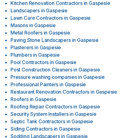
Kitchen Renovation Contractors
in
Gaspesie
Landscapers
in
Gaspesie
Lawn Care Contractors
in
Gaspesie
Masons
in
Gaspesie
Metal Roofers
in
Gaspesie
Paving Stone Landscapers
in
Gaspesie
Plasterers
in
Gaspesie
Plumbers
in
Gaspesie
Pool Contractors
in
Gaspesie
Post Construction Cleaners
in
Gaspesie
Pressure washing companies
in
Gaspesie
Professional Painters
in
Gaspesie
Restaurant Renovation Contractors
in
Gaspesie
Roofers
in
Gaspesie
Roofing Repair Contractors
in
Gaspesie
Security System Installers
in
Gaspesie
Septic Tank Contractors
in
Gaspesie
Siding Contractors
in
Gaspesie
Sodding Landscapers
in
Gaspesie