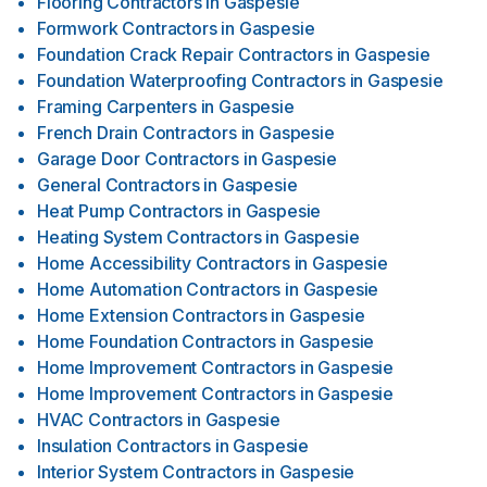
Flooring Contractors
in
Gaspesie
Formwork Contractors
in
Gaspesie
Foundation Crack Repair Contractors
in
Gaspesie
Foundation Waterproofing Contractors
in
Gaspesie
Framing Carpenters
in
Gaspesie
French Drain Contractors
in
Gaspesie
Garage Door Contractors
in
Gaspesie
General Contractors
in
Gaspesie
Heat Pump Contractors
in
Gaspesie
Heating System Contractors
in
Gaspesie
Home Accessibility Contractors
in
Gaspesie
Home Automation Contractors
in
Gaspesie
Home Extension Contractors
in
Gaspesie
Home Foundation Contractors
in
Gaspesie
Home Improvement Contractors
in
Gaspesie
Home Improvement Contractors
in
Gaspesie
HVAC Contractors
in
Gaspesie
Insulation Contractors
in
Gaspesie
Interior System Contractors
in
Gaspesie