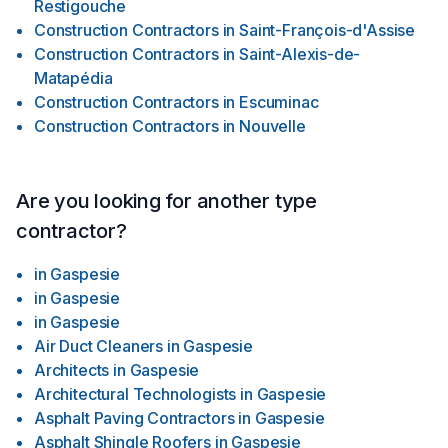
Restigouche
Construction Contractors
in
Saint-François-d'Assise
Construction Contractors
in
Saint-Alexis-de-
Matapédia
Construction Contractors
in
Escuminac
Construction Contractors
in
Nouvelle
Are you looking for another type
contractor?
in
Gaspesie
in
Gaspesie
in
Gaspesie
Air Duct Cleaners
in
Gaspesie
Architects
in
Gaspesie
Architectural Technologists
in
Gaspesie
Asphalt Paving Contractors
in
Gaspesie
Asphalt Shingle Roofers
in
Gaspesie