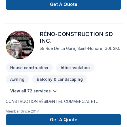
Madeleine, combinant expérience, innovation et rigueur.
Get A Quote
Nous privilégions la transparence, l'écoute et l'efficacité
pour bâtir des relations de confiance avec nos clients.
Confiez votre projet à une équipe qui a à cœur votre
satisfaction. Notre engagement est simple : offrir un service
RÉNO-CONSTRUCTION SD
d'exception, centré sur vos besoins et vos aspirations.
INC.
59 Rue De La Gare, Saint-Honoré, G0L 3K0
House construction
Attic insulation
Awning
Balcony & Landscaping
View all 72 services
CONSTRUCTION RÉSIDENTIEL COMMERCIAL ET
RÉNOVATION RÉSIDENTIEL ET COMMERCIAL
Member Since
2017
Get A Quote