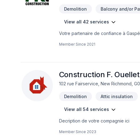
Demolition
Balcony and/or Pat
View all 42 services
Votre partenaire de confiance à Gaspés
Agrandissement, Après-sinistre, Cuisin
Member Since
2021
bain, Sous-sol, Toit plat, Toiture, Toitu
transparence, l'écoute et l'efficacité 
idées en réalité. Contactez-nous dès m
Construction F. Ouellet
102 rue Fairservice, New Richmond, G
Demolition
Attic insulation
View all 54 services
Decription de votre compagnie ici
Member Since
2023