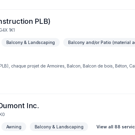
nstruction PLB)
G4X 1K1
Balcony & Landscaping
Balcony and/or Patio (material a
LB), chaque projet de Armoires, Balcon, Balcon de bois, Béton, Ca
olition, Escalier et rampe, Fissures, Foyer et poêle, Gouttières, Gyp
n mur, Isolation sous-sol, Margelle, Meubles, Patio, Peinture, Plancher
vêtement extérieur, Salle de bain, Soudeur, Sous-sol, Tapis, Teintur
 de démontrer notre engagement envers la qualité et la satisfaction c
 la transparence, l'écoute et l'efficacité pour bâtir des relations d
llaborer avec
 Dumont Inc.
4K0
Awning
Balcony & Landscaping
View all 88 servi