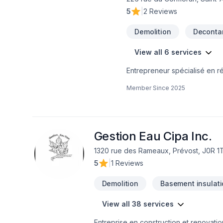
5
|
2 Reviews
Demolition
Deconta
View all 6 services
Entrepreneur spécialisé en r
Member Since
2025
Gestion Eau Cipa Inc.
1320 rue des Rameaux, Prévost, J0R 1
5
|
1 Reviews
Demolition
Basement insulat
View all 38 services
Entreprise en construction et renovatio