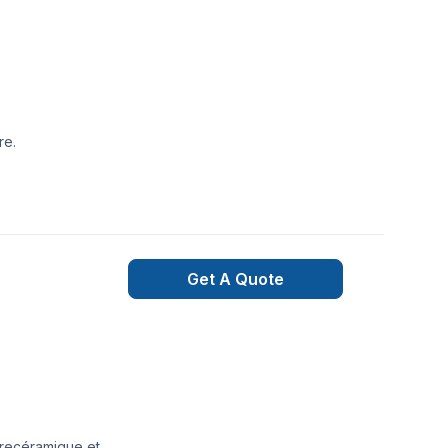
re.
Get A Quote
turecéramique et