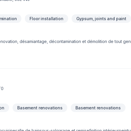
mination
Floor installation
Gypsum, joints and paint
énovation, désamiantage, décontamination et démolition de tout gen
T0
ion
Basement renovations
Basement renovations
ncuisinesalle de bainsous-solgarage et remisefinition intérieurpein