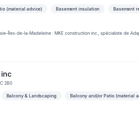
io (material advice)
Basement insulation
Basement r
ie–Îles-de-la-Madeleine : MKE construction inc., spécialiste de Ada
e, Excavation intérieur, Garage, Rénovation générale, Revêtement ex
re en acier, prêt à concrétiser vos projets les plus ambitieux. Nous pr
pour bâtir des relations de confiance avec nos clients. Transformon
aintenant.
 inc
0C 2B0
Balcony & Landscaping
Balcony and/or Patio (material a