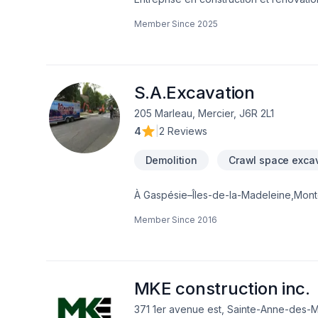
bois francélectricité et plomberierevêt
Member Since
2025
S.A.Excavation
205 Marleau, Mercier, J6R 2L1
4
|
2 Reviews
Demolition
Crawl space exca
À Gaspésie–Îles-de-la-Madeleine,Monté
approche unique dans le domaine de Coff
Member Since
2016
Fondation, Fondations, Levage de maiso
proposons des solutions adaptées à vo
et démarrez votre projet en toute conf
MKE construction inc.
371 1er avenue est, Sainte-Anne-des-M