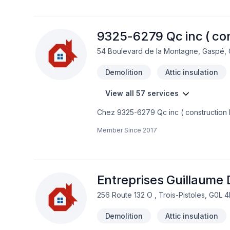
9325-6279 Qc inc ( co
54 Boulevard de la Montagne, Gaspé, 
Demolition
Attic insulation
View all 57 services
Chez 9325-6279 Qc inc ( construction P
Carrelage, Clôture, Crépis, Cuisine, Dém
Member Since
2017
Isolation, Isolation entre-toît, Isolatio
Portes et fenêtres, Puit de lumière, Re
Tirage de joint, Toiture est l'occasion
Îles-de-la-Madeleine. Nous privilégions
clients. Nous sommes impatients de co
Entreprises Guillaume
256 Route 132 O , Trois-Pistoles, G0L 
Demolition
Attic insulation