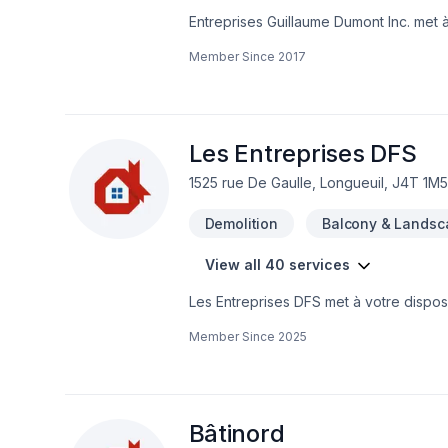
Entreprises Guillaume Dumont Inc. met à
Armoires, Balcon, Balcon de bois, Béto
Member Since
2017
Crépis, Cuisine, Décontamination, Démol
Fosse septique, Foyer et poêle, Garage, G
sous-sol, Levage de maison, Maçonnerie
Puit de lumière, Rénovation générale, 
joint, Toiture pour embellir vos espace
Les Entreprises DFS
1525 rue De Gaulle, Longueuil, J4T 1M5
Demolition
Balcony & Landsc
View all 40 services
Les Entreprises DFS met à votre dispos
Béton, Clôture, Coffrage, Crépis, Décon
Member Since
2025
Fissures, Fondations, Gypse, Irrigation
espaces à Abitibi-Témiscamingue,Bas 
Nord,Estrie,Gaspésie–Îles-de-la-Madel
Lac-Saint-Jean. Nous croyons en l'imp
résultats au-delà de vos attentes. Conf
Bâtinord