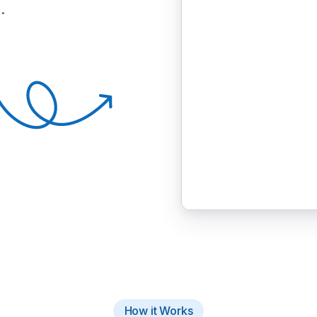
.
How it Works