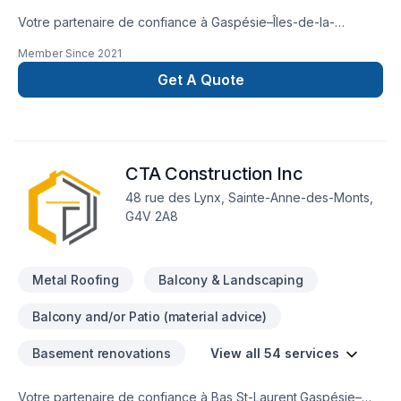
Votre partenaire de confiance à Gaspésie–Îles-de-la-
Madeleine : MKE construction inc., spécialiste de Adaptation
Member Since
2021
dom., Agrandissement, Après-sinistre, Cuisine, Excavation
intérieur, Garage, Rénovation générale, Revêtement
Get A Quote
extérieur, Salle de bain, Sous-sol, Toit plat, Toiture, Toiture
en acier, prêt à concrétiser vos projets les plus ambitieux.
Nous privilégions la transparence, l'écoute et l'efficacité
pour bâtir des relations de confiance avec nos clients.
CTA Construction Inc
Transformons ensemble vos idées en réalité. Contactez-nous
dès maintenant.
48 rue des Lynx, Sainte-Anne-des-Monts,
G4V 2A8
Metal Roofing
Balcony & Landscaping
Balcony and/or Patio (material advice)
Basement renovations
View all 54 services
Votre partenaire de confiance à Bas St-Laurent,Gaspésie–