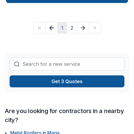
plancher, Toit plat, Toiture, Toiture en acier dans les secteurs
de Bas St-Laurent,Gaspésie–Îles-de-la-Madeleine, combinant
expérience, innovation et rigueur. Nous privilégions la
transparence, l'écoute et l'efficacité pour bâtir des relations
1
2
de confiance avec nos clients. Parlons de votre projet
aujourd'hui et voyons comment nous pouvons vous aider.
Get 3 Quotes
Are you looking for contractors in a nearby
city?
Metal Roofers
in
Maria