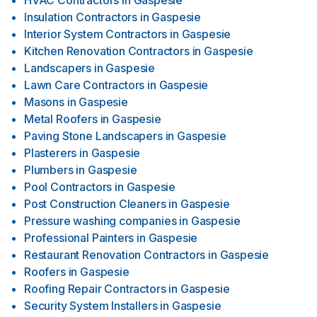
HVAC Contractors
in
Gaspesie
Insulation Contractors
in
Gaspesie
Interior System Contractors
in
Gaspesie
Kitchen Renovation Contractors
in
Gaspesie
Landscapers
in
Gaspesie
Lawn Care Contractors
in
Gaspesie
Masons
in
Gaspesie
Metal Roofers
in
Gaspesie
Paving Stone Landscapers
in
Gaspesie
Plasterers
in
Gaspesie
Plumbers
in
Gaspesie
Pool Contractors
in
Gaspesie
Post Construction Cleaners
in
Gaspesie
Pressure washing companies
in
Gaspesie
Professional Painters
in
Gaspesie
Restaurant Renovation Contractors
in
Gaspesie
Roofers
in
Gaspesie
Roofing Repair Contractors
in
Gaspesie
Security System Installers
in
Gaspesie