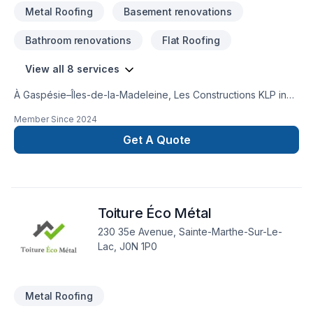
Metal Roofing
Basement renovations
Bathroom renovations
Flat Roofing
View all 8 services
À Gaspésie–Îles-de-la-Madeleine, Les Constructions KLP inc.
transforme vos idées en réalisations durables grâce à une
Member Since
2024
approche unique dans le domaine de Toit plat, Toiture,
Toiture en acier. Grâce à notre approche centrée sur le
Get A Quote
client, nous proposons des solutions adaptées à vos besoins
spécifiques et à votre budget. Parlons de votre projet
aujourd'hui et voyons comment nous pouvons vous aider.
Notre engagement est simple : offrir un service d'exception,
Toiture Éco Métal
centré sur vos besoins et vos aspirations.
230 35e Avenue, Sainte-Marthe-Sur-Le-
Lac, J0N 1P0
Metal Roofing