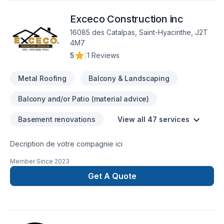
accompagne à chaque étape, avec des conseils sur mesure
Exceco Construction inc
et un service clé en main irréprochable. Parlons de votre
projet aujourd'hui et voyons comment nous pouvons vous
16085 des Catalpas, Saint-Hyacinthe, J2T
aider.
4M7
5
|
1 Reviews
Metal Roofing
Balcony & Landscaping
Balcony and/or Patio (material advice)
Basement renovations
View all 47 services
Decription de votre compagnie ici
Member Since
2023
Get A Quote