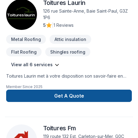
Toitures Laurin
126 rue Sainte-Anne, Baie Saint-Paul, G3Z
1P6
5
|
1 Reviews
Metal Roofing
Attic insulation
Flat Roofing
Shingles roofing
View all 6 services
Toitures Laurin met à votre disposition son savoir-faire en
Isolation entre-toît, Toit plat, Toiture, Toiture en acier pour
Member Since
2025
embellir vos espaces à Capitale-Nationale,Chaudière-
Appalaches,Saguenay-Lac-Saint-Jean. Nous privilégions la
Get A Quote
transparence, l'écoute et l'efficacité pour bâtir des relations
de confiance avec nos clients. Demandez votre soumission
personnalisée et démarrez votre projet en toute confiance.
Notre engagement est simple : offrir un service d'exception,
Toitures Fm
centré sur vos besoins et vos aspirations.
119 route 132 Est, Carleton-sur-Mer, G0C