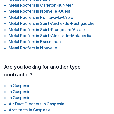
Metal Roofers
in
Carleton-sur-Mer
Metal Roofers
in
Nouvelle-Ouest
Metal Roofers
in
Pointe-à-la-Croix
Metal Roofers
in
Saint-André-de-Restigouche
Metal Roofers
in
Saint-François-d'Assise
Metal Roofers
in
Saint-Alexis-de-Matapédia
Metal Roofers
in
Escuminac
Metal Roofers
in
Nouvelle
Are you looking for another type
contractor?
in
Gaspesie
in
Gaspesie
in
Gaspesie
Air Duct Cleaners
in
Gaspesie
Architects
in
Gaspesie