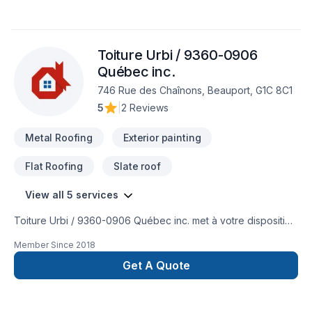
Toiture Urbi / 9360-0906
Québec inc.
746 Rue des Chaînons, Beauport, G1C 8C1
5
|
2 Reviews
Metal Roofing
Exterior painting
Flat Roofing
Slate roof
View all 5 services
Toiture Urbi / 9360-0906 Québec inc. met à votre disposition
son savoir-faire en Peinture extérieur, Toit plat, Toiture en
Member Since
2018
acier pour embellir vos espaces à Abitibi-Témiscamingue,Bas
St-Laurent,Capitale-Nationale,Centre du Québec,Chaudière-
Get A Quote
Appalaches,Côte Nord,Estrie,Gaspésie–Îles-de-la-
Madeleine,Lanaudière,Laurentides,Laval,Mauricie,Montérégie,M
Lac-Saint-Jean. Notre équipe expérimentée vous