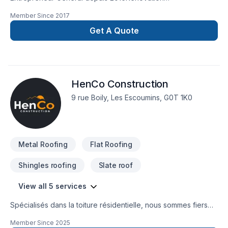
GéneralSpecialité rénovation de salle de bain, balcon, toiture
Member Since
2017
et bien plus!
Get A Quote
HenCo Construction
9 rue Boily, Les Escoumins, G0T 1K0
Metal Roofing
Flat Roofing
Shingles roofing
Slate roof
View all 5 services
Spécialisés dans la toiture résidentielle, nous sommes fiers
de vous offrir des services de haute qualité, que ce soit pour
Member Since
2025
l'installation, la rénovation ou la peinture de votre toiture.