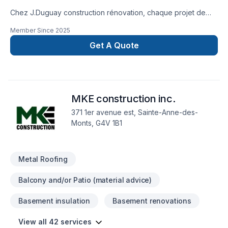
Chez J.Duguay construction rénovation, chaque projet de
Cuisine, Peinture, Peinture extérieur, Plancher, Portes et
Member Since
2025
fenêtres, Revêtement extérieur, Salle de bain, Sous-sol,
Teinture de plancher, Toit plat, Toiture, Toiture en acier est
Get A Quote
l'occasion de démontrer notre engagement envers la qualité
et la satisfaction client à Gaspésie–Îles-de-la-Madeleine.
Notre équipe expérimentée vous accompagne à chaque
étape, avec des conseils sur mesure et un service clé en
MKE construction inc.
main irréprochable. Transformons ensemble vos idées en
réalité. Contactez-nous dès maintenant.
371 1er avenue est, Sainte-Anne-des-
Monts, G4V 1B1
Metal Roofing
Balcony and/or Patio (material advice)
Basement insulation
Basement renovations
View all 42 services