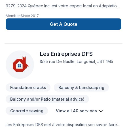
9279-2324 Québec Inc. est votre expert local en Adaptation
dom., Agrandissement, Après-sinistre, Armoires, Balcon,
Member Since
2017
Balcon de bois, Béton, Calfeutrage, Carrelage, Charpentier,
Clôture, Coffrage, Commercial, Crépis, Cuisine,
Get A Quote
Décontamination, Démolition, Drain français, Escalier et
rampe, Excavation, Fissures, Fondation, Fondations, Fosse
septique, Foyer et poêle, Garage, Gouttières, Gypse,
Insonorisation, Isolation, Isolation entre-toît, Isolation mur,
Les Entreprises DFS
Isolation sous-sol, Levage de maison, Maçonnerie, Margelle,
Meubles, Patio, Peinture, Plancher, Porte de garage, Portes
1525 rue De Gaulle, Longueuil, J4T 1M5
et fenêtres, Puit de lumière, Rénovation générale,
Revêtement extérieur, Salle de bain, Solarium, Soudeur,
Sous-sol, Tapis, Tirage de joint, Toiture dans les secteurs de
Bas St-Laurent,Côte Nord,Gaspésie–Îles-de-la-Madeleine,
Foundation cracks
Balcony & Landscaping
Balcony and/or Patio (material advice)
Concrete sawing
View all 40 services
Les Entreprises DFS met à votre disposition son savoir-faire