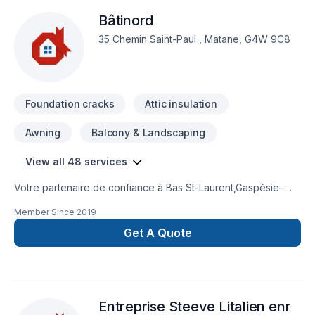
Bâtinord
35 Chemin Saint-Paul , Matane, G4W 9C8
Foundation cracks
Attic insulation
Awning
Balcony & Landscaping
View all 48 services
Votre partenaire de confiance à Bas St-Laurent,Gaspésie–
Îles-de-la-Madeleine : Bâtinord, spécialiste de Adaptation
Member Since
2019
dom., Agrandissement, Après-sinistre, Balcon de bois,
Charpentier, Cuisine, Démolition, Drain français, Fissures,
Get A Quote
Fondation, Fondations, Garage, Gouttières, Insonorisation,
Isolation, Isolation entre-toît, Isolation mur, Isolation sous-sol,
Patio, Porte de garage, Rénovation générale, Revêtement
extérieur, Sous-sol, Toit plat, Toiture, Toiture en acier, prêt à
Entreprise Steeve Litalien enr
concrétiser vos projets les plus ambitieux. Nous privilégions