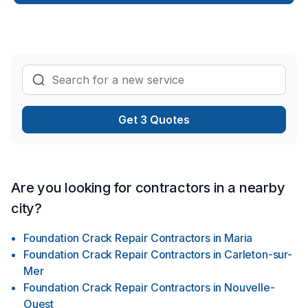
Transport. Nous desservons Bas St-Laurent,Gaspésie–Îles-
de-la-Madeleine avec passion et professionnalisme. Nous
privilégions la transparence, l'écoute et l'efficacité pour bâtir
des relations de confiance avec nos clients. Nous sommes
impatients de collaborer avec vous pour concrétiser votre
projet.
Get 3 Quotes
Are you looking for contractors in a nearby
city?
Foundation Crack Repair Contractors
in
Maria
Foundation Crack Repair Contractors
in
Carleton-sur-
Mer
Foundation Crack Repair Contractors
in
Nouvelle-
Ouest