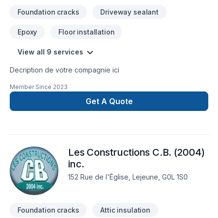
Toiture pour embellir vos espaces à Bas
Foundation cracks
Driveway sealant
Epoxy
Floor installation
View all 9 services
Decription de votre compagnie ici
Member Since
2023
Get A Quote
Les Constructions C.B. (2004)
inc.
152 Rue de l'Église, Lejeune, G0L 1S0
Foundation cracks
Attic insulation