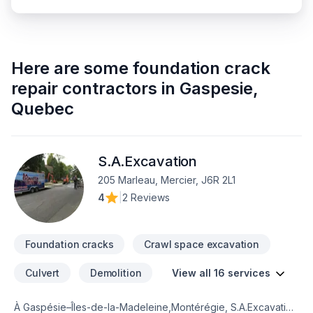
Here are some
foundation crack
repair contractors
in
Gaspesie
,
Quebec
S.A.Excavation
205 Marleau, Mercier, J6R 2L1
4
|
2 Reviews
Foundation cracks
Crawl space excavation
Culvert
Demolition
View all 16 services
À Gaspésie–Îles-de-la-Madeleine,Montérégie, S.A.Excavation