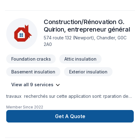
Construction/Rénovation G.
Quirion, entrepreneur général
574 route 132 (Newport), Chandler, G0C
2A0
Foundation cracks
Attic insulation
Basement insulation
Exterior insulation
View all 9 services
travaux recherchés sur cette application sont: rparation de
fissures de fondations, toitures en bardeaux
Member Since
2022
d'asphalte,fenetres et portes, travaux d'isolation(murs et
entre-toits avec cellulose, finitions acryliques sur fondations
Get A Quote
Decription de votre compagnie ici