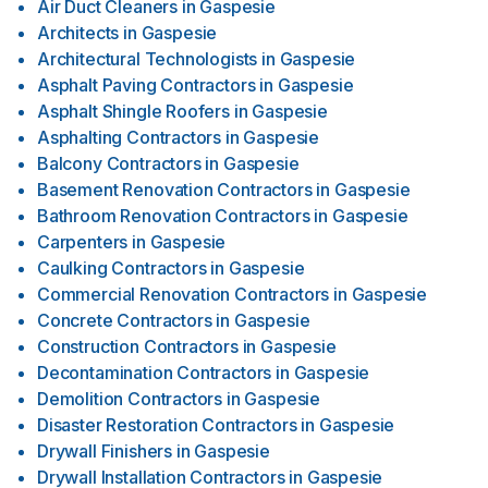
Air Duct Cleaners
in
Gaspesie
Architects
in
Gaspesie
Architectural Technologists
in
Gaspesie
Asphalt Paving Contractors
in
Gaspesie
Asphalt Shingle Roofers
in
Gaspesie
Asphalting Contractors
in
Gaspesie
Balcony Contractors
in
Gaspesie
Basement Renovation Contractors
in
Gaspesie
Bathroom Renovation Contractors
in
Gaspesie
Carpenters
in
Gaspesie
Caulking Contractors
in
Gaspesie
Commercial Renovation Contractors
in
Gaspesie
Concrete Contractors
in
Gaspesie
Construction Contractors
in
Gaspesie
Decontamination Contractors
in
Gaspesie
Demolition Contractors
in
Gaspesie
Disaster Restoration Contractors
in
Gaspesie
Drywall Finishers
in
Gaspesie
Drywall Installation Contractors
in
Gaspesie