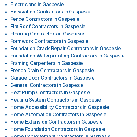
Electricians
in
Gaspesie
Excavation Contractors
in
Gaspesie
Fence Contractors
in
Gaspesie
Flat Roof Contractors
in
Gaspesie
Flooring Contractors
in
Gaspesie
Formwork Contractors
in
Gaspesie
Foundation Crack Repair Contractors
in
Gaspesie
Foundation Waterproofing Contractors
in
Gaspesie
Framing Carpenters
in
Gaspesie
French Drain Contractors
in
Gaspesie
Garage Door Contractors
in
Gaspesie
General Contractors
in
Gaspesie
Heat Pump Contractors
in
Gaspesie
Heating System Contractors
in
Gaspesie
Home Accessibility Contractors
in
Gaspesie
Home Automation Contractors
in
Gaspesie
Home Extension Contractors
in
Gaspesie
Home Foundation Contractors
in
Gaspesie
Home Improvement Contractors
in
Gaspesie