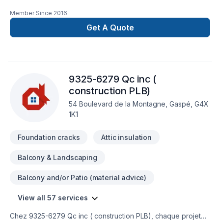
transforme vos idées en réalisations durables grâce à une
Member Since
2016
approche unique dans le domaine de Coffrage, Démolition,
Drain français, Excavation, Excavation intérieur, Fissures,
Get A Quote
Fondation, Fondations, Levage de maison, Margelle, Travaux
routiers. Grâce à notre approche centrée sur le client, nous
proposons des solutions adaptées à vos besoins spécifiques
et à votre budget. Demandez votre soumission personnalisée
9325-6279 Qc inc (
et démarrez votre projet en toute confiance.
construction PLB)
54 Boulevard de la Montagne, Gaspé, G4X
1K1
Foundation cracks
Attic insulation
Balcony & Landscaping
Balcony and/or Patio (material advice)
View all 57 services
Chez 9325-6279 Qc inc ( construction PLB), chaque projet