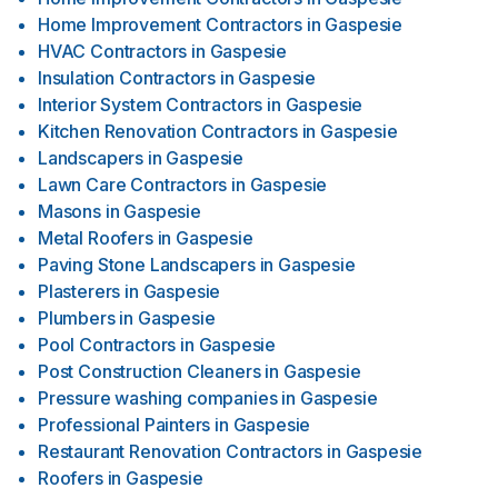
Home Improvement Contractors
in
Gaspesie
HVAC Contractors
in
Gaspesie
Insulation Contractors
in
Gaspesie
Interior System Contractors
in
Gaspesie
Kitchen Renovation Contractors
in
Gaspesie
Landscapers
in
Gaspesie
Lawn Care Contractors
in
Gaspesie
Masons
in
Gaspesie
Metal Roofers
in
Gaspesie
Paving Stone Landscapers
in
Gaspesie
Plasterers
in
Gaspesie
Plumbers
in
Gaspesie
Pool Contractors
in
Gaspesie
Post Construction Cleaners
in
Gaspesie
Pressure washing companies
in
Gaspesie
Professional Painters
in
Gaspesie
Restaurant Renovation Contractors
in
Gaspesie
Roofers
in
Gaspesie