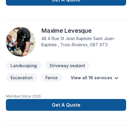
Transport. Nous desservons Bas St-Laurent,Gaspésie–Îles-
de-la-Madeleine avec passion et professionnalisme. Nous
privilégions la transparence, l'écoute et l'efficacité pour bâtir
des relations de confiance avec nos clients. Nous sommes
Maxime Levesque
impatients de collaborer avec vous pour concrétiser votre
projet.
48 A Rue St Jean Baptiste Saint Jean-
Baptiste , Trois-Rivières, G8T 6T3
Landscaping
Driveway sealant
Excavation
Fence
View all 18 services
Member Since
2026
Get A Quote