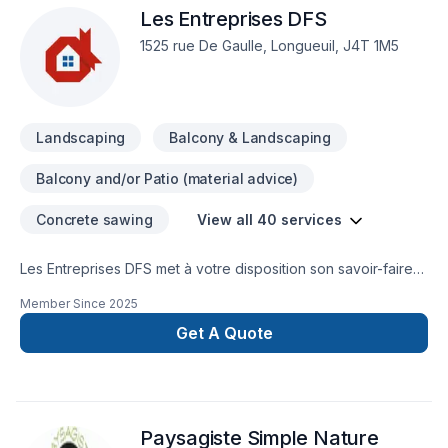
Les Entreprises DFS
clients. Nous sommes impatients de collaborer avec vous
pour concrétiser votre projet.
1525 rue De Gaulle, Longueuil, J4T 1M5
Landscaping
Balcony & Landscaping
Balcony and/or Patio (material advice)
Concrete sawing
View all 40 services
Les Entreprises DFS met à votre disposition son savoir-faire
en Aménagement paysager, Arbres et haies, Balcon de bois,
Member Since
2025
Béton, Clôture, Coffrage, Crépis, Décontamination,
Démolition, Drain français, Émondage, Escalier et rampe,
Get A Quote
Excavation, Fissures, Fondations, Gypse, Irrigation,
Maçonnerie, Margelle, Muret, Patio, Paysagement, Piscine,
Transport pour embellir vos espaces à Abitibi-
Témiscamingue,Bas St-Laurent,Capitale-Nationale,Centre du
Paysagiste Simple Nature
Québec,Chaudière-Appalaches,Côte Nord,Estrie,Gaspésie–