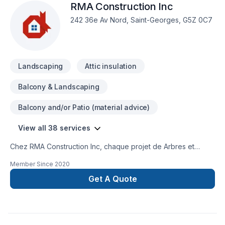
RMA Construction Inc
242 36e Av Nord, Saint-Georges, G5Z 0C7
Landscaping
Attic insulation
Balcony & Landscaping
Balcony and/or Patio (material advice)
View all 38 services
Chez RMA Construction Inc, chaque projet de Arbres et
haies, Armoires, Balcon de bois, Cuisine, Émondage,
Member Since
2020
Excavation, Gouttières, Gypse, Isolation, Isolation entre-toît,
Isolation mur, Muret, Patio, Pavé uni, Paysagement, Peinture,
Get A Quote
Peinture extérieur, Plancher, Portes et fenêtres, Revêtement
extérieur, Salle de bain, Sous-sol, Toit plat, Toiture, Toiture
en acier, Tourbe est l'occasion de démontrer notre
engagement envers la qualité et la satisfaction client à Bas