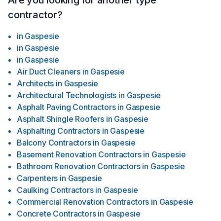
Are you looking for another type
contractor?
in
Gaspesie
in
Gaspesie
in
Gaspesie
Air Duct Cleaners
in
Gaspesie
Architects
in
Gaspesie
Architectural Technologists
in
Gaspesie
Asphalt Paving Contractors
in
Gaspesie
Asphalt Shingle Roofers
in
Gaspesie
Asphalting Contractors
in
Gaspesie
Balcony Contractors
in
Gaspesie
Basement Renovation Contractors
in
Gaspesie
Bathroom Renovation Contractors
in
Gaspesie
Carpenters
in
Gaspesie
Caulking Contractors
in
Gaspesie
Commercial Renovation Contractors
in
Gaspesie
Concrete Contractors
in
Gaspesie