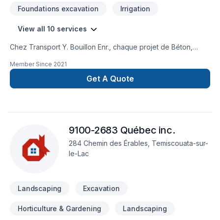
Foundations excavation
Irrigation
View all 10 services
Chez Transport Y. Bouillon Enr., chaque projet de Béton,
Excavation, Fosse septique, Irrigation, Muret, Paysagement,
Member Since
2021
Transport est l'occasion de démontrer notre engagement
envers la qualité et la satisfaction client à Bas St-
Get A Quote
Laurent,Gaspésie–Îles-de-la-Madeleine. Notre mission :
concrétiser vos projets tout en respectant vos exigences,
vos délais et votre vision. Demandez votre soumission
personnalisée et démarrez votre projet en toute confiance.
9100-2683 Québec inc.
Notre engagement est simple : offrir un service d'exception,
centré sur vos besoins et vos aspirations.
284 Chemin des Érables, Temiscouata-sur-
le-Lac
Landscaping
Excavation
Horticulture & Gardening
Landscaping