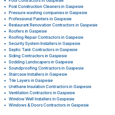
Pool Contractors
in
Gaspesie
Post Construction Cleaners
in
Gaspesie
Pressure washing companies
in
Gaspesie
Professional Painters
in
Gaspesie
Restaurant Renovation Contractors
in
Gaspesie
Roofers
in
Gaspesie
Roofing Repair Contractors
in
Gaspesie
Security System Installers
in
Gaspesie
Septic Tank Contractors
in
Gaspesie
Siding Contractors
in
Gaspesie
Sodding Landscapers
in
Gaspesie
Soundproofing Contractors
in
Gaspesie
Staircase Installers
in
Gaspesie
Tile Layers
in
Gaspesie
Urethane Insulation Contractors
in
Gaspesie
Ventilation Contractors
in
Gaspesie
Window Well Installers
in
Gaspesie
Windows & Doors Contractors
in
Gaspesie