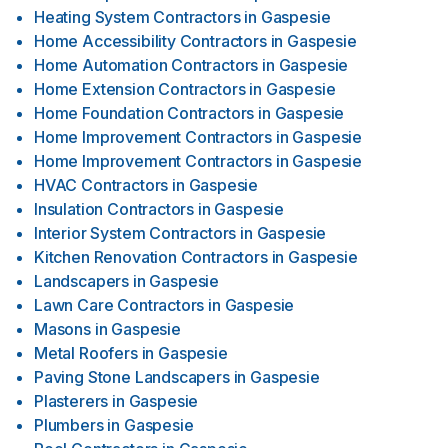
Heating System Contractors
in
Gaspesie
Home Accessibility Contractors
in
Gaspesie
Home Automation Contractors
in
Gaspesie
Home Extension Contractors
in
Gaspesie
Home Foundation Contractors
in
Gaspesie
Home Improvement Contractors
in
Gaspesie
Home Improvement Contractors
in
Gaspesie
HVAC Contractors
in
Gaspesie
Insulation Contractors
in
Gaspesie
Interior System Contractors
in
Gaspesie
Kitchen Renovation Contractors
in
Gaspesie
Landscapers
in
Gaspesie
Lawn Care Contractors
in
Gaspesie
Masons
in
Gaspesie
Metal Roofers
in
Gaspesie
Paving Stone Landscapers
in
Gaspesie
Plasterers
in
Gaspesie
Plumbers
in
Gaspesie