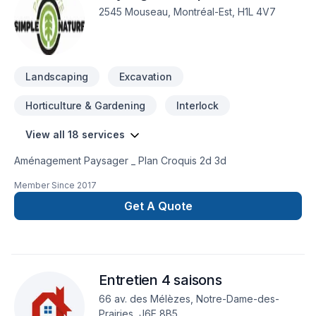
Îles-de-la-
2545 Mouseau, Montréal-Est, H1L 4V7
Madeleine,Lanaudière,Laurentides,Laval,Mauricie,Montérégie,M
Lac-Saint-Jean. Nous croyons en l'importance d'une
approche personnalisée, adaptée à chaque client, pour
garantir des résultats au-delà de vos attentes. Confiez votre
Landscaping
Excavation
projet à une équipe qui a à cœur votre
Horticulture & Gardening
Interlock
View all 18 services
Aménagement Paysager _ Plan Croquis 2d 3d
Member Since
2017
Get A Quote
Entretien 4 saisons
66 av. des Mélèzes, Notre-Dame-des-
Prairies, J6E 8B5