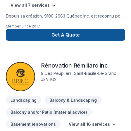
View all 7 services
Depuis sa création, 9100-2683 Québec inc. est reconnu pour
son expertise en Béton, Excavation, Horticulture,
Member Since
2017
Paysagement, Transport. Nous desservons Bas St-
Laurent,Gaspésie–Îles-de-la-Madeleine avec passion et
Get A Quote
professionnalisme. Grâce à notre approche centrée sur le
client, nous proposons des solutions adaptées à vos besoins
spécifiques et à votre budget. Nous sommes impatients de
collaborer avec vous pour concrétiser votre projet. Notre
Rénovation Rémillard inc.
engagement est simple : offrir un service d'exception, centré
sur vos besoins et vos aspirations.
9 Des Peupliers, Saint-Basile-Le-Grand,
J3N 1G2
Landscaping
Balcony & Landscaping
Balcony and/or Patio (material advice)
Basement renovations
View all 16 services