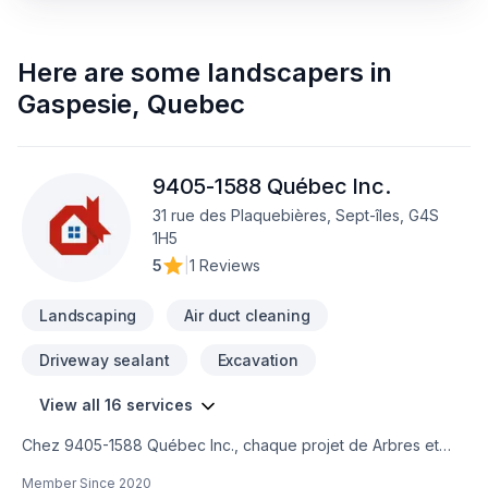
Here are some
landscapers
in
Gaspesie
,
Quebec
9405-1588 Québec Inc.
31 rue des Plaquebières, Sept-îles, G4S
1H5
5
|
1 Reviews
Landscaping
Air duct cleaning
Driveway sealant
Excavation
View all 16 services
Chez 9405-1588 Québec Inc., chaque projet de Arbres et
haies, Béton, Clôture, Conduits d'aération, Excavation,
Member Since
2020