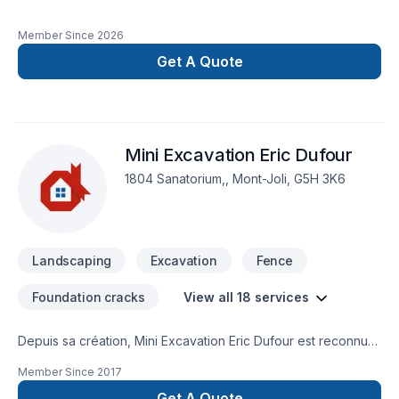
Member Since
2026
Get A Quote
Mini Excavation Eric Dufour
1804 Sanatorium,, Mont-Joli, G5H 3K6
Landscaping
Excavation
Fence
Foundation cracks
View all 18 services
Depuis sa création, Mini Excavation Eric Dufour est reconnu
pour son expertise en Arbres et haies, Béton, Clôture,
Member Since
2017
Excavation, Fissures, Fosse septique, Horticulture, Irrigation,
Muret, Pavage, Pavé uni, Paysagement, Piscine, Tourbe,
Get A Quote