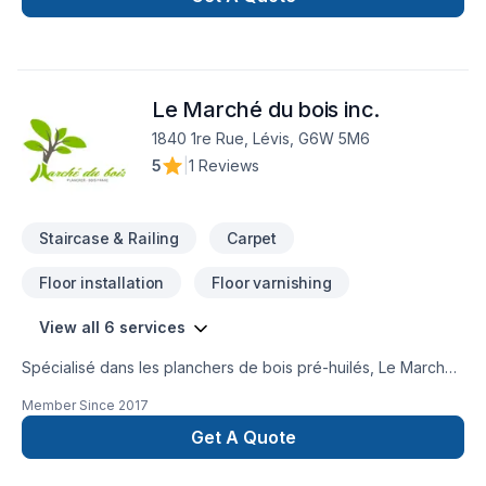
Le Marché du bois inc.
1840 1re Rue, Lévis, G6W 5M6
5
|
1 Reviews
Staircase & Railing
Carpet
Floor installation
Floor varnishing
View all 6 services
Spécialisé dans les planchers de bois pré-huilés, Le Marché
du Bois se distingue grâce à sa méthode d’application de
Member Since
2017
l’huile naturelle et son fini CristaLIN haute durabilité. La
Collection du Marché c’est avant tout des planchers de bois
Get A Quote
sélectionnés parmi les meilleurs producteurs québécois.
Découvrez aussi notre bois d'ébénisterie, nos lambris, nos