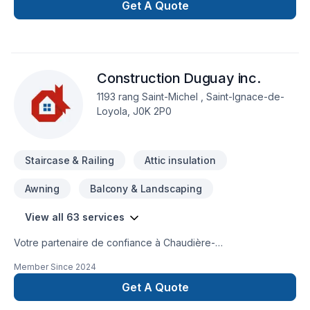
Get A Quote
Construction Duguay inc.
1193 rang Saint-Michel , Saint-Ignace-de-
Loyola, J0K 2P0
Staircase & Railing
Attic insulation
Awning
Balcony & Landscaping
View all 63 services
Votre partenaire de confiance à Chaudière-
Appalaches,Gaspésie–Îles-de-la-
Member Since
2024
Madeleine,Lanaudière,Laurentides,Montérégie,Montréal :
Construction Duguay inc., spécialiste de Armoires, Balcon,
Get A Quote
Balcon de bois, Béton, Calfeutrage, Carrelage, Coffrage,