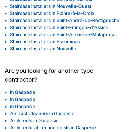
Staircase Installers
in
Nouvelle-Ouest
Staircase Installers
in
Pointe-à-la-Croix
Staircase Installers
in
Saint-André-de-Restigouche
Staircase Installers
in
Saint-François-d'Assise
Staircase Installers
in
Saint-Alexis-de-Matapédia
Staircase Installers
in
Escuminac
Staircase Installers
in
Nouvelle
Are you looking for another type
contractor?
in
Gaspesie
in
Gaspesie
in
Gaspesie
Air Duct Cleaners
in
Gaspesie
Architects
in
Gaspesie
Architectural Technologists
in
Gaspesie