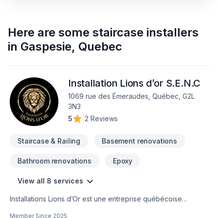
Here are some
staircase installers
in
Gaspesie
,
Quebec
Installation Lions d’or S.E.N.C
1069 rue des Émeraudes, Québec, G2L
3N3
5
|
2 Reviews
Staircase & Railing
Basement renovations
Bathroom renovations
Epoxy
View all 8 services
Installations Lions d’Or est une entreprise québécoise
spécialisée dans la pose de revêtements de sol en résine
Member Since
2025