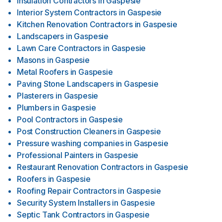
Insulation Contractors
in
Gaspesie
Interior System Contractors
in
Gaspesie
Kitchen Renovation Contractors
in
Gaspesie
Landscapers
in
Gaspesie
Lawn Care Contractors
in
Gaspesie
Masons
in
Gaspesie
Metal Roofers
in
Gaspesie
Paving Stone Landscapers
in
Gaspesie
Plasterers
in
Gaspesie
Plumbers
in
Gaspesie
Pool Contractors
in
Gaspesie
Post Construction Cleaners
in
Gaspesie
Pressure washing companies
in
Gaspesie
Professional Painters
in
Gaspesie
Restaurant Renovation Contractors
in
Gaspesie
Roofers
in
Gaspesie
Roofing Repair Contractors
in
Gaspesie
Security System Installers
in
Gaspesie
Septic Tank Contractors
in
Gaspesie