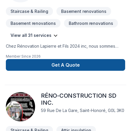
Staircase & Railing
Basement renovations
Basement renovations
Bathroom renovations
View all 31 services
Chez Rénovation Lapierre et Fils 2024 inc, nous sommes
spécialisés dans la construction, la rénovation et les travaux
Member Since
2026
généraux résidentiels, commerciaux et industriels. Notre
entreprise offre un service complet et professionnel dans
Get A Quote
plusieurs domaines :Rénovation intérieure et
extérieureExcavation et terrassementPose de pieuxTravaux
de béton et fondationsCharpente et structureRevêtement
extérieurFinition intérieurePlanchers, portes et
RÉNO-CONSTRUCTION SD
fenêtresToiture et réparationAgrandissement et construction
neuveEntretien général et réparationsDémolition et
INC.
préparation de chantierTravaux sur mesure et projets clé en
59 Rue De La Gare, Saint-Honoré, G0L 3K0
main
Staircase & Railing
Attic insulation