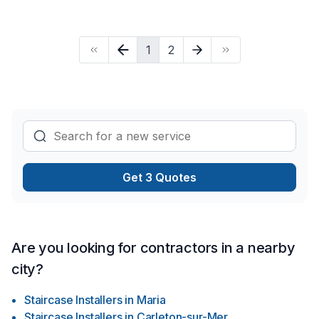
Cuisine, Démolition, Drain français, Émondage, Entretien
paysager, Escalier et rampe, Excavation, Fissures,
Fondations, Gouttières, Gypse, Insonorisation, Isolation entre-
1
2
toît, Isolation mur, Isolation sous-sol, Maçonnerie, Muret,
Patio, Peinture extérieur, Plancher, Porte de garage, Portes
et fenêtres, Revêtement extérieur, Salle de bain, Solarium,
Soudeur, Sous-sol, Tirage de joint, Toit plat, Toiture, Toiture
en acier, prêt à concrétiser vos projets les plus ambitieux.
Nous croyons en l'importance d'une approche
personnalisée, adaptée à chaque cli
Get 3 Quotes
Are you looking for contractors in a nearby
city?
Staircase Installers
in
Maria
Staircase Installers
in
Carleton-sur-Mer