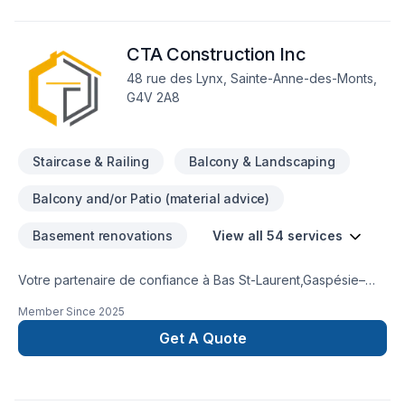
marches et composantes d'escalier ainsi que nos produits de
finition du bois. Le Bois c'est nos racines.
CTA Construction Inc
48 rue des Lynx, Sainte-Anne-des-Monts,
G4V 2A8
Staircase & Railing
Balcony & Landscaping
Balcony and/or Patio (material advice)
Basement renovations
View all 54 services
Votre partenaire de confiance à Bas St-Laurent,Gaspésie–
Îles-de-la-Madeleine : CTA Construction Inc, spécialiste de
Member Since
2025
Adaptation dom., Agrandissement, Après-sinistre, Armoires,
Béton, Calfeutrage, Carrelage, Commercial, Cuisine, Escalier
Get A Quote
et rampe, Excavation intérieur, Foyer et poêle, Garage,
Meubles, Patio, Peinture, Peinture extérieur, Pierres
naturelles, Plancher, Rénovation générale, Salle de bain,