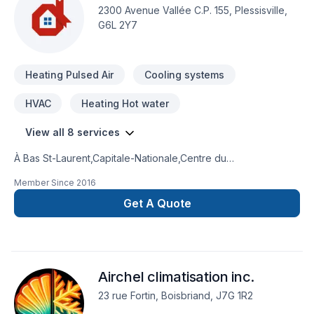
2300 Avenue Vallée C.P. 155, Plessisville,
G6L 2Y7
Heating Pulsed Air
Cooling systems
HVAC
Heating Hot water
View all 8 services
À Bas St-Laurent,Capitale-Nationale,Centre du
Québec,Chaudière-Appalaches,Côte Nord,Eastern
Member Since
2016
Ontario,Estrie,Gaspésie–Îles-de-la-
Madeleine,Lanaudière,Laurentides,Mauricie,Montérégie,Nouvea
Get A Quote
Brunswick,Outaouais,Saguenay-Lac-Saint-Jean, Termic
transforme vos idées en réalisations durables grâce à une
approche unique dans le domaine de Chauffage, Chauffage
à l'huile, Climatisation, Ventilation. Nous croyons en
Airchel climatisation inc.
l'importance d'une approche personnalisée, adaptée à
chaque client, pour garantir des résultats au-delà de vos
23 rue Fortin, Boisbriand, J7G 1R2
attentes. Nous sommes impatients de collaborer avec vous