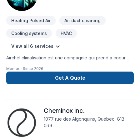
pour concrétiser votre projet.
Heating Pulsed Air
Air duct cleaning
Cooling systems
HVAC
View all 6 services
Airchel climatisation est une compagnie qui prend a coeur
tout c est clients et vous promets un travail et un service de
Member Since
2026
haute qualité avec des techniciens de plus de 10 ans
d'expérience.
Get A Quote
Cheminox inc.
1077 rue des Algonquins, Québec, G1B
0R9