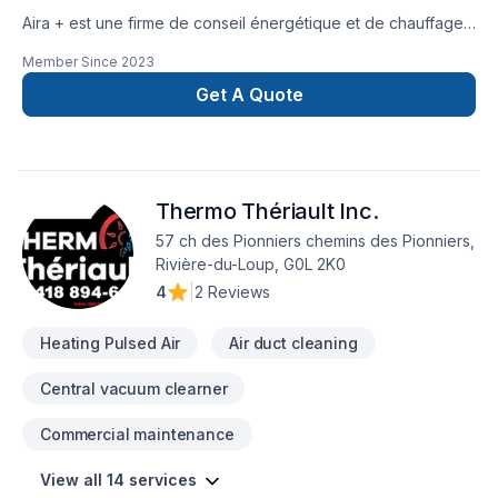
Aira + est une firme de conseil énergétique et de chauffage /
climatisation à Québec. Ayant à cœur d’aider les propriétaires
Member Since
2023
dans leurs démarches visant à optimiser le rendement
énergétique de leur habitation, nous souhaitons offrir le
Get A Quote
meilleur à nos clients. Voilà pourquoi nous misons sur une
approche personnalisée tenant compte de leurs besoins
précis.Cela se reflète par les recommandations avisées de
nos professionnels en chauffage / climatisation, lesquelles
Thermo Thériault Inc.
prennent en considération les attentes de chaque client en
matière de confort pour mener à terme leur projet.
57 ch des Pionniers chemins des Pionniers,
Rivière-du-Loup, G0L 2K0
4
|
2 Reviews
Heating Pulsed Air
Air duct cleaning
Central vacuum clearner
Commercial maintenance
View all 14 services