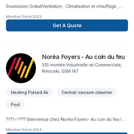
Soumission GratuitVentilation , Climatisation et chauffage ,
pour mieux vous deservire et vous conseiller dans chaqu'un
Member Since
2023
des domaine .Vente et installation Thermopompe mural et
centraleVente et installation échangeur d'airVente et
Get A Quote
installation aspirateur central Nettoyage de conduit de
ventilation et thermopompe. Vente et installation de fournaise
electrique , bois et granuleAdmissible au
subvention Inspection de conduit de ventilation avec caméra.
Noréa Foyers - Au coin du feu
335 montée Industrielle-et-Commerciale,
Rimouski, G5M 1A7
Heating Pulsed Air
Central vacuum clearner
Pool
????‍♂️???? Bienvenue chez Noréa Foyers- Au coin du feu !
De nos piscines aux systèmes de chauffages intérieurs, nous
Member Since
2024
avons tout ce dont vous avez besoin pour créer un chez-