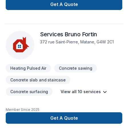
vous confortable et accueillant pour toute la famille.
Get A Quote
Transformez votre foyer en un lieu de rassemblement familial
avec nos produits de qualité. Rejoignez-nous pour une
expérience de magasinage unique et familiale !
Services Bruno Fortin
372 rue Saint-Pierre, Matane, G4W 2C1
Heating Pulsed Air
Concrete sawing
Concrete slab and staircase
Concrete surfacing
View all 10 services
Member Since
2025
Get A Quote