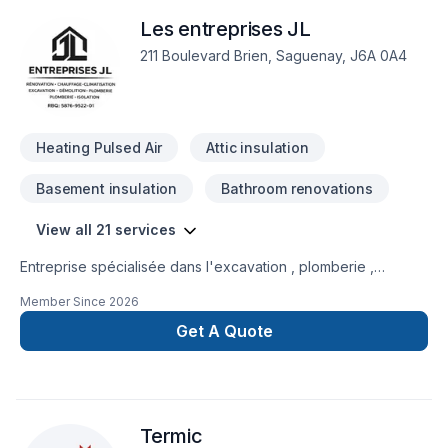
Les entreprises JL
211 Boulevard Brien, Saguenay, J6A 0A4
Heating Pulsed Air
Attic insulation
Basement insulation
Bathroom renovations
View all 21 services
Entreprise spécialisée dans l'excavation , plomberie ,
chauffage-climatisation, isolation d'entre-toit , démolition ,
Member Since
2026
après-sinistre
Get A Quote
Termic