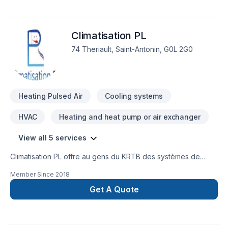
Climatisation PL
74 Theriault, Saint-Antonin, G0L 2G0
Heating Pulsed Air
Cooling systems
HVAC
Heating and heat pump or air exchanger
View all 5 services
Climatisation PL offre au gens du KRTB des systèmes de
climatisation et chauffage via thermopompe pour tous les
Member Since
2018
budgets. Nous sommes concessionnaire des thermopompes
Sharp et Panasonic soutenus avec d'excellente garantie!
Get A Quote
Nous offrons aussi le service de nettoyage/entretien.
Contactez-nous pour une estimation sans frais!