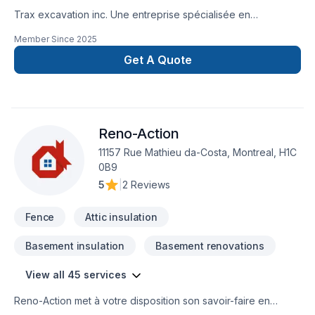
Trax excavation inc. Une entreprise spécialisée en
excavation , terrassement, paysagement, murs de
Member Since
2025
soutènement, pavés unis, travaux de béton, drain français,
imperméabilisation de fondations et aussi, ventes de produits
Get A Quote
tels que pavés, dalles, agrégats et plus. Service rapide et
garantie !
Reno-Action
11157 Rue Mathieu da-Costa, Montreal, H1C
0B9
5
|
2 Reviews
Fence
Attic insulation
Basement insulation
Basement renovations
View all 45 services
Reno-Action met à votre disposition son savoir-faire en