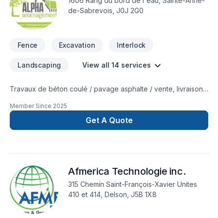
1606 Rang du bord de l'eau, Sainte-Anne-
de-Sabrevois, J0J 2G0
Fence
Excavation
Interlock
Landscaping
View all 14 services
Travaux de béton coulé / pavage asphalte / vente, livraison
et installation de gazon en plaque / plantation / pavé uni /
Member Since
2025
excavation / transport de vrac / drain francais / nivellement /
enrochement / émondage / dessouchage
Get A Quote
Afmerica Technologie inc.
315 Chemin Saint-François-Xavier Unites
410 et 414, Delson, J5B 1X8