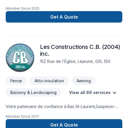
Member Since
2025
Get A Quote
Les Constructions C.B. (2004)
inc.
152 Rue de l'Église, Lejeune, G0L 1S0
Fence
Attic insulation
Awning
Balcony & Landscaping
View all 86 services
Votre partenaire de confiance à Bas St-Laurent,Gaspésie–
Îles-de-la-Madeleine : Les Constructions C.B. (2004) inc.,
Member Since
2017
spécialiste de Adaptation dom., Agrandissement, Après-
sinistre, Armoires, Balcon, Balcon de bois, Béton,
Get A Quote