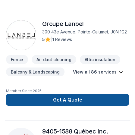
Centre du Québec avec passion et professionnalisme. Notre
équipe expérimentée vous accompagne à chaque étape,
avec des conseils sur mesure et un service clé en main
Groupe Lanbel
irréprochable. Confiez votre projet à une équipe qui a à
cœur votre satisfaction.
300 43e Avenue, Pointe-Calumet, J0N 1G2
5
|
1 Reviews
Fence
Air duct cleaning
Attic insulation
Balcony & Landscaping
View all 86 services
Member Since
2025
Get A Quote
9405-1588 Québec Inc.