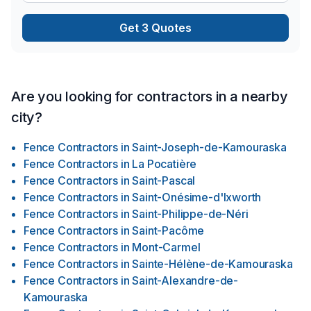
neighborhoods! Our Mission Stainless Nation is always
committed to complete customer satisfaction. We create only
Get 3 Quotes
the highest quality products, and we use state-of-the-art
equipment. Our passionate experts want only the best results
for you, which is why we manufacture our products in
stainless steel, aluminum, and any other metal with your
needs in mind.
Are you looking for contractors in a nearby
city?
Fence Contractors
in
Saint-Joseph-de-Kamouraska
Fence Contractors
in
La Pocatière
Fence Contractors
in
Saint-Pascal
Fence Contractors
in
Saint-Onésime-d'Ixworth
Fence Contractors
in
Saint-Philippe-de-Néri
Fence Contractors
in
Saint-Pacôme
Fence Contractors
in
Mont-Carmel
Fence Contractors
in
Sainte-Hélène-de-Kamouraska
Fence Contractors
in
Saint-Alexandre-de-
Kamouraska