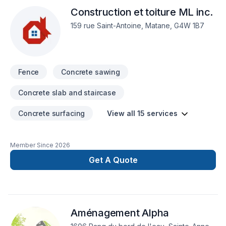
lumière, Revêtement extérieur, Salle de bain, Soudeur, Sous-
Construction et toiture ML inc.
sol, Tapis, Teinture de plancher, Tirage de joint pour embellir
vos espaces à Bas St-Laurent. Nous croyons en l'importance
159 rue Saint-Antoine, Matane, G4W 1B7
d'une approche personnalisée, adaptée à chaque client,
pour garantir des résultats au-delà de vos attentes. Confiez
votre projet à une équipe qui a à cœur votre satisfaction.
Fence
Concrete sawing
Concrete slab and staircase
Concrete surfacing
View all 15 services
Member Since
2026
Get A Quote
Aménagement Alpha