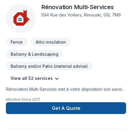
des relations de confiance avec nos clients. Nous sommes
Rénovation Multi-Services
impatients de collaborer avec vous pour concrétiser votre
projet.
594 Rue des Voiliers, Rimouski, G5L 7M9
Fence
Attic insulation
Balcony & Landscaping
Balcony and/or Patio (material advice)
View all 52 services
Rénovation Multi-Services met à votre disposition son savoir-
faire en Armoires, Balcon, Balcon de bois, Béton,
Member Since
2017
Calfeutrage, Carrelage, Clôture, Crépis, Cuisine, Démolition,
Escalier et rampe, Fissures, Foyer et poêle, Gouttières,
Get A Quote
Gypse, Insonorisation, Isolation, Isolation entre-toît, Isolation
mur, Isolation sous-sol, Margelle, Meubles, Patio, Peinture,
Plancher, Porte de garage, Portes et fenêtres, Puit de