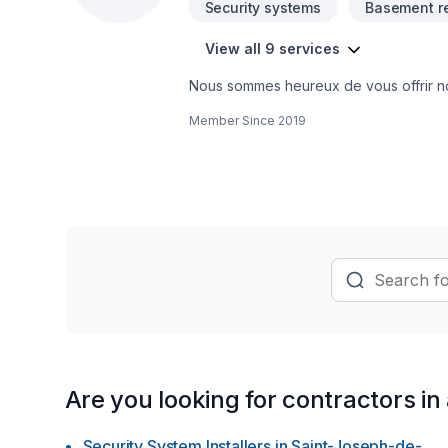
Security systems
Basement r
View all 9 services
Nous sommes heureux de vous offrir nos
employés pour fournir un service rapid
Member Since
2019
installations électrique impeck inc. a v
sont expertise dans tout les domaines. Q
installations électrique impeck est la c
Are you looking for contractors in
Security System Installers
in
Saint-Joseph-de-