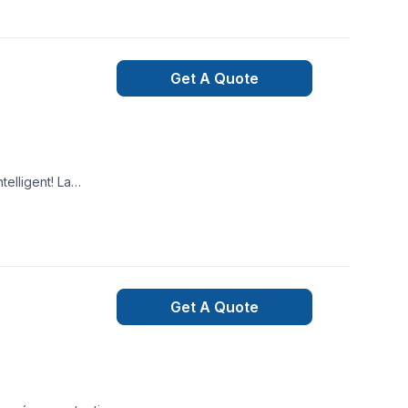
Get A Quote
elligent! La
Get A Quote