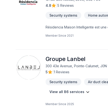
4.8
|
5 Reviews
Security systems
Home autom
Résidencia Maison Intelligente est une
commercial ainsi que dans la domotique i
Member Since
2021
technologie et propose à ses clients l
tout le Québec.
Groupe Lanbel
300 43e Avenue, Pointe-Calumet, J0N 
5
|
1 Reviews
Security systems
Air duct cle
View all 86 services
Member Since
2025