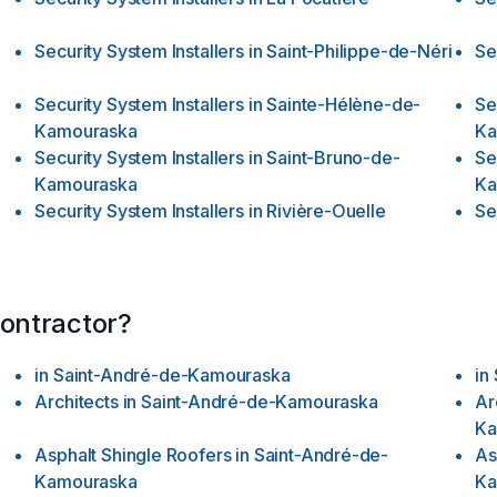
Security System Installers
in
Saint-Philippe-de-Néri
Se
Security System Installers
in
Sainte-Hélène-de-
Se
Kamouraska
Ka
Security System Installers
in
Saint-Bruno-de-
Se
Kamouraska
Ka
Security System Installers
in
Rivière-Ouelle
Se
contractor?
in
Saint-André-de-Kamouraska
in
Architects
in
Saint-André-de-Kamouraska
Ar
Ka
Asphalt Shingle Roofers
in
Saint-André-de-
As
Kamouraska
Ka