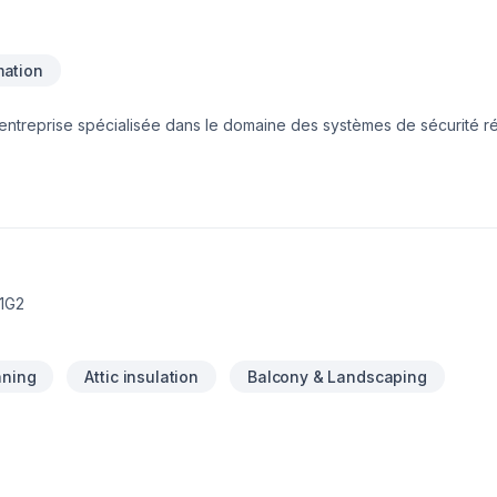
ation
 entreprise spécialisée dans le domaine des systèmes de sécurité ré
ntelligente. Résidencia Maison Intelligente est toujours à la fine po
es systèmes les plus évolués sur le marché avec leurs jeunes entrep
1G2
aning
Attic insulation
Balcony & Landscaping