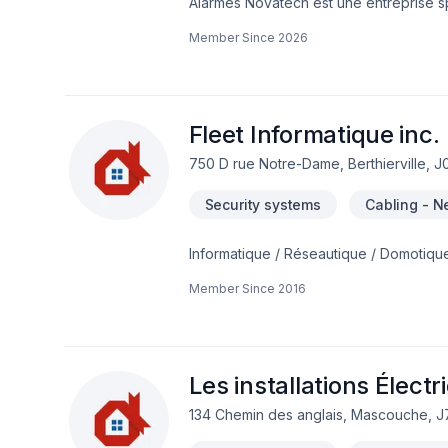
Alarmes Novatech est une entreprise spé
contre le vol, audio, contrôle d'accès e
Member Since
2026
Œuvrant dans le milieu depuis plus de 10
Nous saurons certainement répondre p
Fleet Informatique inc.
750 D rue Notre-Dame, Berthierville, J
Security systems
Cabling - N
Informatique / Réseautique / Domotique
Services Informatique. R.B.Q câblage / 
Member Since
2016
7J/7.
Les installations Élect
134 Chemin des anglais, Mascouche, J