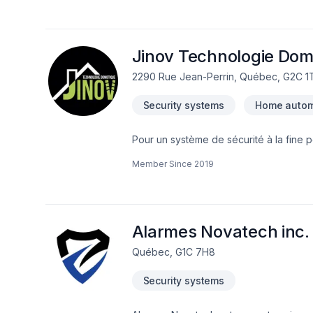
Jinov Technologie Dom
2290 Rue Jean-Perrin, Québec, G2C 1
Security systems
Home autom
Pour un système de sécurité à la fine p
technologie est à votre portée! Pour un service à la clientèle professionnel et une installation personnalisée par des
Member Since
2019
Alarmes Novatech inc.
Québec, G1C 7H8
Security systems