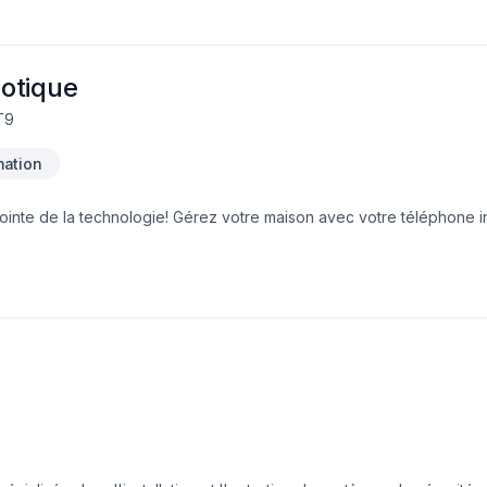
otique
T9
ation
ointe de la technologie! Gérez votre maison avec votre téléphone int
techniciens chevronnés Il faut choisir : JINOV Technologie Domotique www.jinov.ca