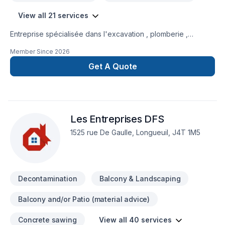
View all 21 services
Entreprise spécialisée dans l'excavation , plomberie ,
chauffage-climatisation, isolation d'entre-toit , démolition ,
Member Since
2026
après-sinistre
Get A Quote
Les Entreprises DFS
1525 rue De Gaulle, Longueuil, J4T 1M5
Decontamination
Balcony & Landscaping
Balcony and/or Patio (material advice)
Concrete sawing
View all 40 services