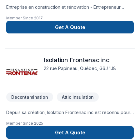
Entreprise en construction et rénovation - Entrepreneur
général
Member Since
2017
Get A Quote
Isolation Frontenac inc
22 rue Papineau, Québec, G6J 1J8
Decontamination
Attic insulation
Depuis sa création, Isolation Frontenac inc est reconnu pour
son expertise en Décontamination, Isolation entre-toît. Nous
Member Since
2025
desservons Bas St-Laurent,Capitale-Nationale,Centre du
Québec,Chaudière-Appalaches,Côte
Get A Quote
Nord,Estrie,Lanaudière,Laurentides,Laval,Mauricie,Montérégie,