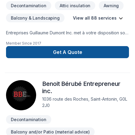
Decontamination
Attic insulation
Awning
Balcony & Landscaping
View all 88 services
Entreprises Guillaume Dumont Inc. met à votre disposition son
savoir-faire en Adaptation dom., Agrandissement, Après-
Member Since
2017
sinistre, Armoires, Balcon, Balcon de bois, Béton,
Calfeutrage, Carrelage, Charpentier, Clôture, Coffrage,
Get A Quote
Commercial, Construction, Crépis, Cuisine, Décontamination,
Démolition, Drain français, Escalier et rampe, Excavation,
Fissures, Fondation, Fondations, Fosse septique, Foyer et
poêle, Garage, Gouttières, Gypse, Insonorisation, Isolation,
Benoit Bérubé Entrepreneur
Isolation entre-toît, Isolation mur, Isolation sous-sol, Levage
de maison, Maçonnerie, Margelle, Meubles, Patio, Peinture,
inc.
Plancher, Porte de garage, Portes et fenêtres, Puit de
1036 route des Roches, Saint-Antonin, G0L
lumière, Rénovation générale, Revêtement extérieur, Salle de
2J0
bain, Solarium, Soudeur, Sous-sol, Tapis, Tirage de joint,
Toiture pour embellir vos espaces à Bas
Decontamination
Balcony and/or Patio (material advice)