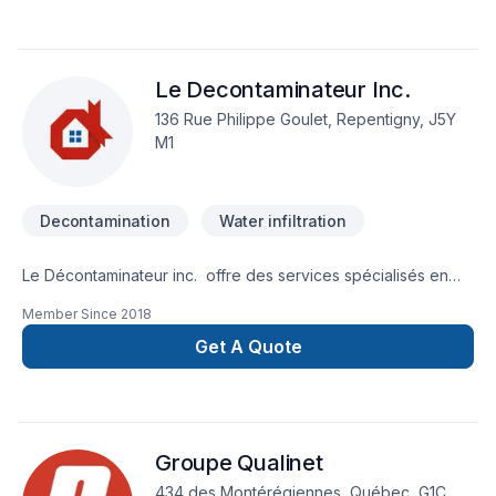
Lac-Saint-Jean avec passion et professionnalisme. Notre
mission : concrétiser vos projets tout en respectant vos
exigences, vos délais et votre vision. Transformons
Le Decontaminateur Inc.
ensemble vos idées en réalité. Contactez-nous dès
maintenant.
136 Rue Philippe Goulet, Repentigny, J5Y
M1
Decontamination
Water infiltration
Le Décontaminateur inc. offre des services spécialisés en
décontamination de moisissure et d’amiante.
Member Since
2018
Get A Quote
Groupe Qualinet
434 des Montérégiennes, Québec, G1C