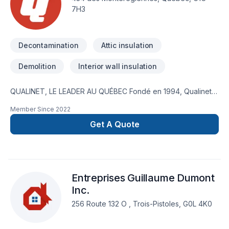
7H3
Decontamination
Attic insulation
Demolition
Interior wall insulation
QUALINET, LE LEADER AU QUÉBEC Fondé en 1994, Qualinet
est aujourd’hui le leader en nettoyage après sinistre. Aucune
Member Since
2022
autre entreprise au Québec n'a autant de techniciens et
d'équipements de pointe pour intervenir sur les sites d'un
Get A Quote
sinistre, peu importe son ampleur.
Entreprises Guillaume Dumont
Inc.
256 Route 132 O , Trois-Pistoles, G0L 4K0