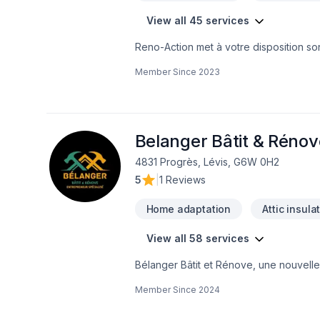
View all 45 services
Reno-Action met à votre disposition son
extérieur, Plancher, Salle de bain, Sou
Member Since
2023
Lanaudière,Laval,Montréal. Grâce à not
besoins spécifiques et à votre budget.
engagement est simple : offrir un servi
Belanger Bâtit & Rénov
4831 Progrès, Lévis, G6W 0H2
5
|
1 Reviews
Home adaptation
Attic insula
View all 58 services
Bélanger Bâtit et Rénove, une nouvelle
que nous soyons nouveaux dans ce déf
Member Since
2024
entrepreneurs et en réalisant divers projets de 
nous sommes propriétaires de Bélanger