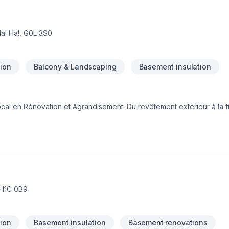
a! Ha!, G0L 3S0
tion
Balcony & Landscaping
Basement insulation
randisement. Du revêtement extérieur à la finition intérieure
ous
onseils sur mesure et un service clé en main irréprochable. Parlon
 : offrir un service d'exception, centré
 H1C 0B9
tion
Basement insulation
Basement renovations