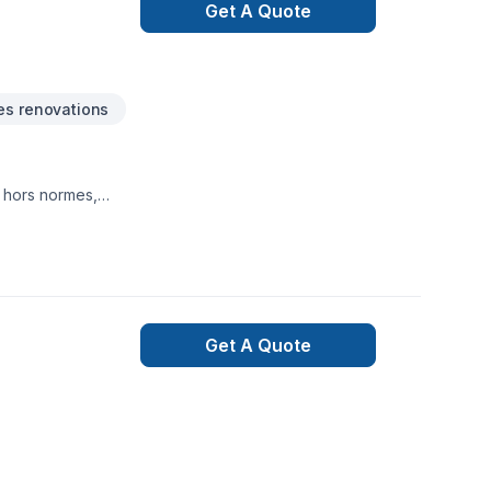
Get A Quote
es renovations
n hors normes,
Get A Quote