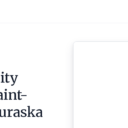
ity
aint-
uraska