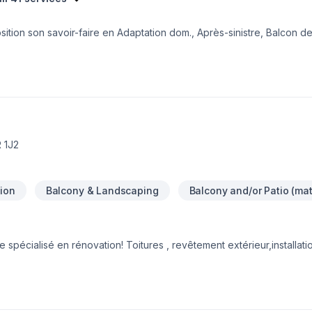
tion son savoir-faire en Adaptation dom., Après-sinistre, Balcon de
, Gypse, Peinture, Peinture extérieur, Plancher, Rénovation généra
age de joint, Toiture pour embellir vos espaces à Bas St-Laurent. Not
e étape, avec des conseils sur mesure et un service clé en main 
alité. Contactez-nous dès maintenant.
 1J2
tion
Balcony & Landscaping
Balcony and/or Patio (mat
spécialisé en rénovation! Toitures , revêtement extérieur,installati
n!