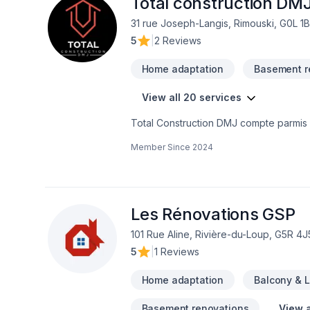
Total construction DM
31 rue Joseph-Langis, Rimouski, G0L 1
5
|
2 Reviews
Home adaptation
Basement r
View all 20 services
Total Construction DMJ compte parmis s
l'estimation et gestion de projet ainsi que l'ingénierie. Avec son équipe, Total Constructio
Member Since
2024
de vos idées votre réalité et concrét
Les Rénovations GSP
101 Rue Aline, Rivière-du-Loup, G5R 4J
5
|
1 Reviews
Home adaptation
Balcony & 
Basement renovations
View a