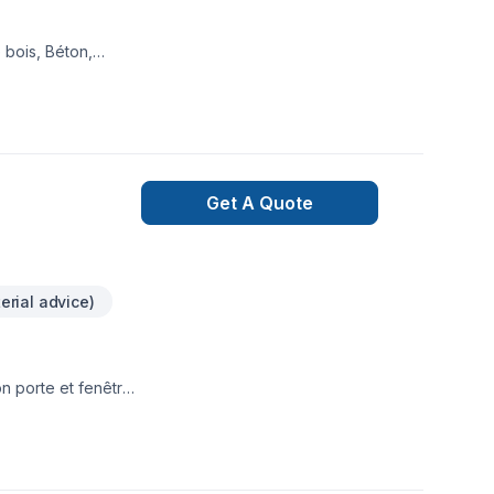
 bois, Béton,
le, Revêtement
re équipe
irréprochable.
Get A Quote
erial advice)
on porte et fenêtre