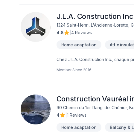
travaux pour autrui et à satisfaire notr
avoir recours à la sous-traitance, offrant ainsi l'esprit tranquill
à vos rêves et à réaliser vos projets fut
J.L.A. Construction Inc
1324 Saint-Henri, L'Ancienne-Lorette, 
4.8
|
4 Reviews
Home adaptation
Attic insula
Chez J.L.A. Construction Inc., chaque 
bois, Béton, Carrelage, Charpentier, Co
Member Since
2016
Fissures, Fondation, Garage, Gouttières, 
Levage de maison, Margelle, Meubles, P
extérieur, Salle de bain, Solarium, Sou
envers la qualité et la satisfaction cl
centrée sur le client, nous proposons d
Construction Vauréal i
90 Chemin du 1er-Rang-de-Chénier, Be
4
|
1 Reviews
Home adaptation
Balcony & 