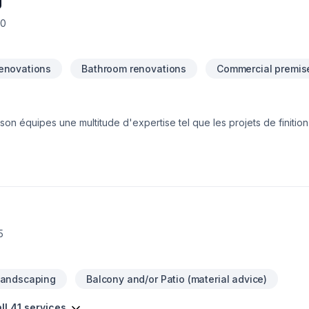
J
B0
enovations
Bathroom renovations
Commercial premis
on équipes une multitude d'expertise tel que les projets de finitio
n DMJ a tout ce qu'il faut pour faire
iser vos projets avec un accompagnement complet.
5
Landscaping
Balcony and/or Patio (material advice)
ll 41 services