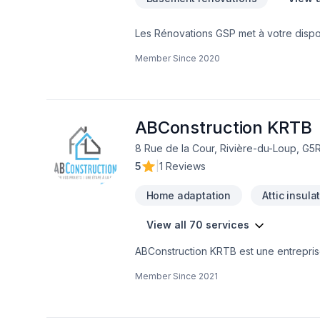
Les Rénovations GSP met à votre disposi
Carrelage, Cuisine, Démolition, Garage
Member Since
2020
extérieur, Salle de bain, Sous-sol, Tir
expérimentée vous accompagne à chaqu
Transformons ensemble vos idées en ré
ABConstruction KRTB
8 Rue de la Cour, Rivière-du-Loup, G5R
5
|
1 Reviews
Home adaptation
Attic insula
View all 70 services
ABConstruction KRTB est une entreprise 
etc. Bref tout se qui touche la rénovatio
Member Since
2021