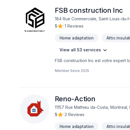
FSB construction Inc
184 Rue Commerciale, Saint-Louis-du-H
5
|
1 Reviews
Home adaptation
Attic insula
View all 53 services
FSB construction Inc est votre expert local en Rénovation et Ag
dans les secteurs de Bas-Saint-Laurent. Combinant expérience, innovation et rigueur. Notre équipe expérimentée v
Member Since
2025
accompagne à chaque étape, avec des c
aujourd'hui et voyons comment nous pouvons vous aider. Notre engagement est simple
sur vos besoins et vos aspirations.
Reno-Action
11157 Rue Mathieu da-Costa, Montreal,
5
|
2 Reviews
Home adaptation
Attic insula