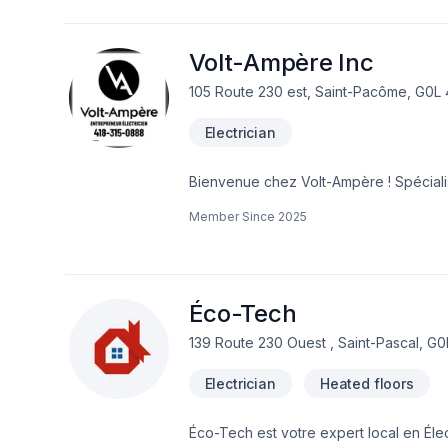
Volt-Ampère Inc
105 Route 230 est, Saint-Pacôme, G0L
Electrician
Bienvenue chez Volt-Ampère ! Spéciali
vous accompagner pour tous vos projets
Member Since
2025
thermopompe, installation de borne de r
assurances. Nous offrons maintenant u
Éco-Tech
139 Route 230 Ouest , Saint-Pascal, G
Electrician
Heated floors
Éco-Tech est votre expert local en Élec