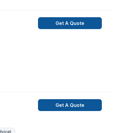
Get A Quote
Get A Quote
dvice)