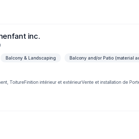
ous accompagne à chaque étape, avec des conseils sur mesure et u
umission personnalisée et démarrez votre projet en toute confianc
ce d'exception, centré sur vos besoins et vos aspirations.
nenfant inc.
0
Balcony & Landscaping
Balcony and/or Patio (material a
t, ToitureFinition intérieur et extérieurVente et installation de Por
 et Commerciale