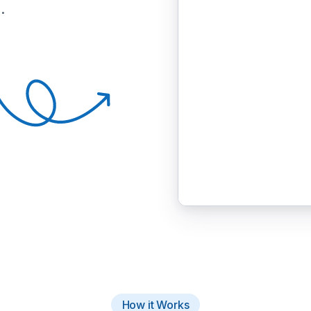
.
How it Works