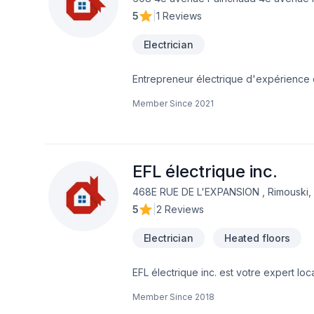
5
|
1 Reviews
Electrician
Entrepreneur électrique d'expérience 
Member Since
2021
EFL électrique inc.
468E RUE DE L'EXPANSION , Rimouski,
5
|
2 Reviews
Electrician
Heated floors
EFL électrique inc. est votre expert lo
combinant expérience, innovation et rigu
Member Since
2018
de confiance avec nos clients. Nous so