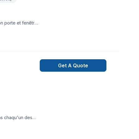
on porte et fenêtre
Get A Quote
ans chaqu'un des
 fournaise