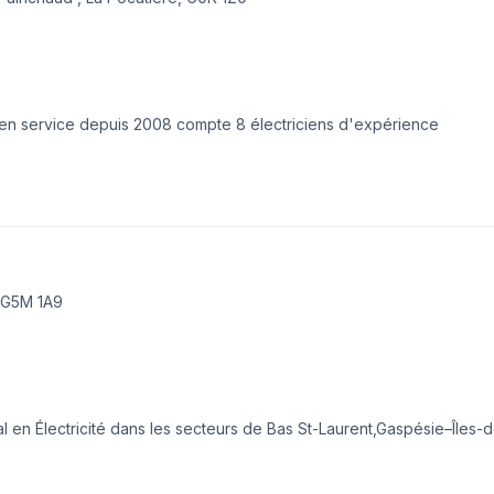
en service depuis 2008 compte 8 électriciens d'expérience
 G5M 1A9
cal en Électricité dans les secteurs de Bas St-Laurent,Gaspésie–Îles-
eur. Nous privilégions la transparence, l'écoute et l'efficacité pour
mmes impatients de collaborer avec vous pour concrétiser votre pro