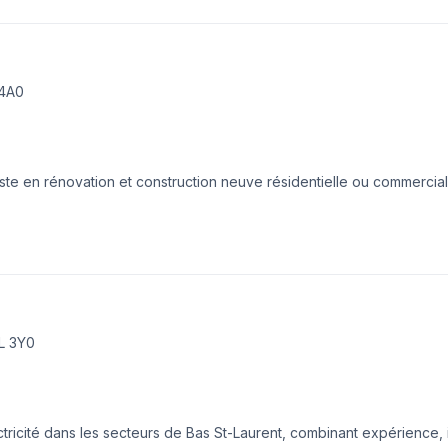
 4A0
ste en rénovation et construction neuve résidentielle ou commercia
 électriques tel que: remplacement de votre panneau électrique,in
echarge, installation de spa, mise aux normes de votre installation 
n services d'urgences 24h!Contacter Maxime pour un service hors p
0L 3Y0
tricité dans les secteurs de Bas St-Laurent, combinant expérience, 