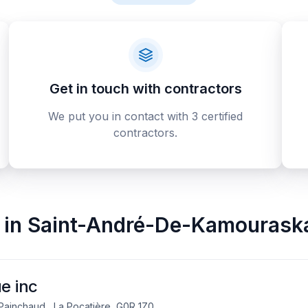
Get in touch with contractors
We put you in contact with 3 certified
contractors.
in
Saint-André-De-Kamourask
e inc
ainchaud , La Pocatière, G0R 1Z0