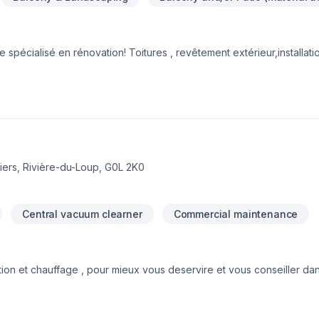
spécialisé en rénovation! Toitures , revêtement extérieur,installati
n!
iers, Rivière-du-Loup, G0L 2K0
Central vacuum clearner
Commercial maintenance
sation et chauffage , pour mieux vous deservire et vous conseiller d
ompe mural et centraleVente et installation échangeur d'airVente et
ge de conduit de ventilation et thermopompe. Vente et installation de
au subvention Inspection de conduit de ventilation avec caméra.