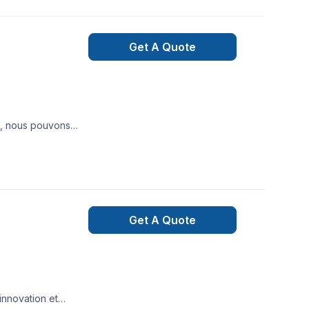
Get A Quote
l, nous pouvons
stallation de
électrique pour les
air
Get A Quote
innovation et