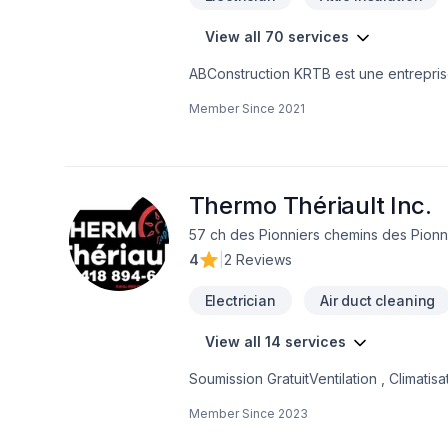
View all 70 services
ABConstruction KRTB est une entreprise 
etc. Bref tout se qui touche la rénovatio
Member Since
2021
Thermo Thériault Inc.
57 ch des Pionniers chemins des Pionn
4
|
2 Reviews
Electrician
Air duct cleaning
View all 14 services
Soumission GratuitVentilation , Climati
domaine .Vente et installation Thermop
Member Since
2023
installation aspirateur central Nettoya
electrique , bois et granuleAdmissible 