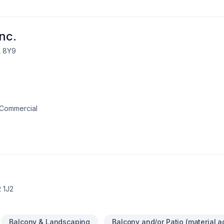
ce d'exception, centré sur vos besoins et vos aspirations.
nc.
L 8Y9
t Commercial
 1J2
Balcony & Landscaping
Balcony and/or Patio (material a