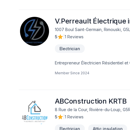
engagement est simple : offrir un servi
V.Perreault Électrique i
1007 Boul Saint-Germain, Rimouski, G5
5
|
1 Reviews
Electrician
Entrepreneur Électricien Résidentiel e
Member Since
2024
ABConstruction KRTB
8 Rue de la Cour, Rivière-du-Loup, G5R
5
|
1 Reviews
Electrician
Attic insulation