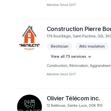
rigueur. Notre équipe expérimentée v
Member Since
2017
main irréprochable. Demandez votre so
engagement est simple : offrir un servi
Construction Pierre Bo
176 Boul.Bégin, Saint-Pacôme, G0L 3X
Electrician
Attic insulation
View all 73 services
Construction, Rénovation, Aggrandisemen
différents manufacturiersRésidentielle
Member Since
2017
Olivier Télécom inc.
12 Bellevue, Sainte-Luce, G0K 1P0