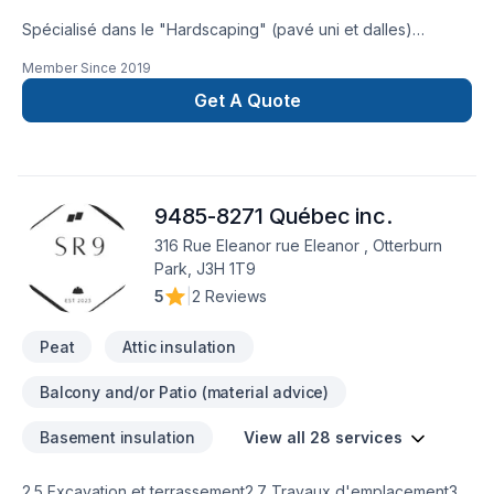
Spécialisé dans le "Hardscaping" (pavé uni et dalles)
Terrasse, trottoir, stationnement et tourbes
Member Since
2019
Get A Quote
9485-8271 Québec inc.
316 Rue Eleanor rue Eleanor , Otterburn
Park, J3H 1T9
5
|
2 Reviews
Peat
Attic insulation
Balcony and/or Patio (material advice)
Basement insulation
View all 28 services
2.5 Excavation et terrassement2.7 Travaux d'emplacement3.2