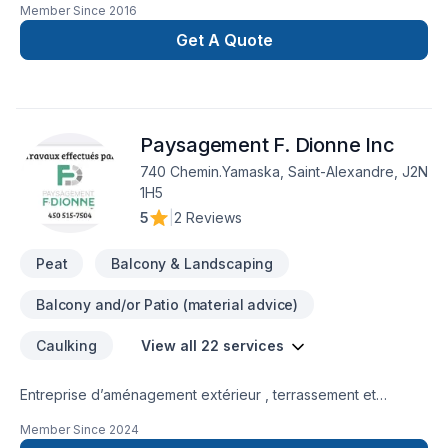
Member Since
2016
Get A Quote
Paysagement F. Dionne Inc
740 Chemin.Yamaska, Saint-Alexandre, J2N
1H5
5
|
2 Reviews
Peat
Balcony & Landscaping
Balcony and/or Patio (material advice)
Caulking
View all 22 services
Entreprise d’aménagement extérieur , terrassement et
excavation .-pose pavé , murets-aménagement extérieur de
Member Since
2024
A à Z-trottoir-nivelage-tourbe-dalle de béton-contour de