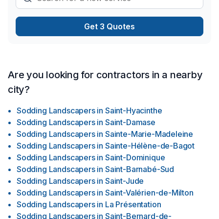
d'autres services de maçonnerie spécialisés, nous sommes
là pour transformer votre vision en réalité.Faites confiance à
Étienne constriction INC. pour des solutions de maçonnerie
Get 3 Quotes
fiables, durables, et adaptées à vos besoins uniques. Nos
maçons et briqueteurs d’expérience peuvent effectuer en
toute sécurité les travaux en hauteur, que ceux-ci soient à
l’intérieur ou à l’extérieur. Nous employons les équipements
de sécurité nécessaires ainsi que les méthodes
Are you looking for contractors in a nearby
recommandées par la CNESST. Notre entreprise est couverte
city?
par une assurance accidents à jour. Pour vos travaux tels que
des cheminées, des murs de briques ou autres travaux
Sodding Landscapers
in
Saint-Hyacinthe
nécessitant des échelles ou des plateformes, nous sommes
Sodding Landscapers
in
Saint-Damase
les professionnels à contacter.
Sodding Landscapers
in
Sainte-Marie-Madeleine
Sodding Landscapers
in
Sainte-Hélène-de-Bagot
Sodding Landscapers
in
Saint-Dominique
Sodding Landscapers
in
Saint-Barnabé-Sud
Sodding Landscapers
in
Saint-Jude
Sodding Landscapers
in
Saint-Valérien-de-Milton
Sodding Landscapers
in
La Présentation
Sodding Landscapers
in
Saint-Bernard-de-