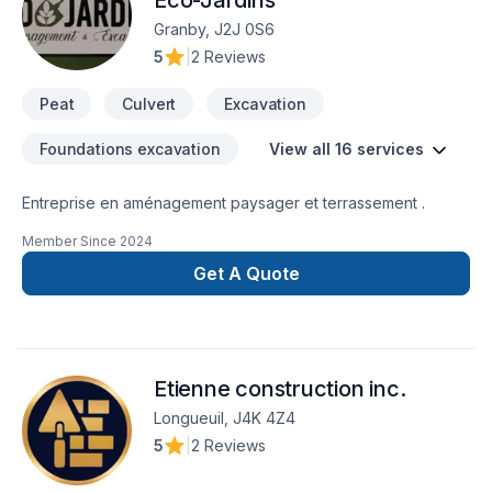
Éco-Jardins
Granby, J2J 0S6
5
|
2 Reviews
Peat
Culvert
Excavation
Foundations excavation
View all 16 services
Entreprise en aménagement paysager et terrassement .
Member Since
2024
Get A Quote
Etienne construction inc.
Longueuil, J4K 4Z4
5
|
2 Reviews