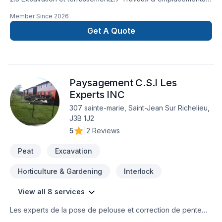
Petits ouvrages de béton4.2 Travaux de maçonnerie non
Member Since
2026
structurale marbre et céramique5.2 Ouvrages métalliques6.2
Travaux de bois et plastique7 Isolation étanchéité
Get A Quote
couvertures et revêtement extérieur8 Portes et fenêtres9
Travaux de finition11.2 Équipements et produits spéciaux12
Armoires et comptoirs usinés13.5 Installations spéciales ou
préfabriquées17.2 Intercommunication téléphonie et
Paysagement C.S.I Les
surveillanceMembre de l'APCHQ (Association des
professionnels de la construction et de l'habitation)
Experts INC
307 sainte-marie, Saint-Jean Sur Richelieu,
J3B 1J2
5
|
2 Reviews
Peat
Excavation
Horticulture & Gardening
Interlock
View all 8 services
Les experts de la pose de pelouse et correction de pente
de terrain depuis 2012