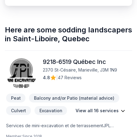
Here are some
sodding landscapers
in
Saint-Liboire
,
Quebec
9218-6519 Québec Inc
2370 St-Césaire, Marieville, J3M 1N9
4.8
|
47 Reviews
Peat
Balcony and/or Patio (material advice)
Culvert
Excavation
View all 16 services
Services de mini-excavation et de terrassementJPL
Excavation entreprise québécoise qui œuvre dans le
Member Since
2018