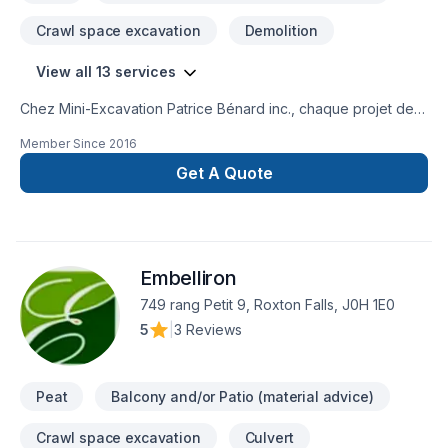
Crawl space excavation
Demolition
View all 13 services
Chez Mini-Excavation Patrice Bénard inc., chaque projet de
Démolition, Drain français, Excavation, Excavation intérieur,
Member Since
2016
Muret, Pavage, Pavé uni, Paysagement, Tourbe, Transport
est l'occasion de démontrer notre engagement envers la
Get A Quote
qualité et la satisfaction client à Eastern
Ontario,Estrie,Laval,Montérégie,Montréal. Notre équipe
expérimentée vous accompagne à chaque étape, avec des
conseils sur mesure et un service clé en main irréprochable.
Embelliron
Transformons ensemble vos idées en réalité. Contactez-nous
dès maintenant.
749 rang Petit 9, Roxton Falls, J0H 1E0
5
|
3 Reviews
Peat
Balcony and/or Patio (material advice)
Crawl space excavation
Culvert