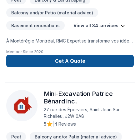
Balcony and/or Patio (material advice)
Basement renovations
View all 34 services
À Montérégie,Montréal, RMC Expertise transforme vos idées
en réalisations durables grâce à une approche unique dans
Member Since
2020
le domaine de Béton, Clôture, Crépis, Cuisine, Démolition,
Drain français, Escalier et rampe, Excavation, Fissures,
Get A Quote
Fondations, Margelle, Muret, Patio, Pavage, Pavé uni,
Paysagement, Piscine, Plancher, Salle de bain, Sous-sol,
Tourbe. Nous croyons en l'importance d'une approche
personnalisée, adaptée à chaque client, pour garantir des
Mini-Excavation Patrice
résultats au-delà de vos attentes. Transformons ensemble
vos idées en réalité. Contactez-nous dès maintenant.
Bénard inc.
27 rue des Éperviers, Saint-Jean Sur
Richelieu, J2W 0A8
5
|
4 Reviews
Peat
Balcony and/or Patio (material advice)