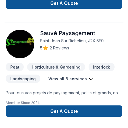
piscineTravail professionnelle et très bon service à la
Get A Quote
clientèle .
Sauvé Paysagement
Saint-Jean Sur Richelieu, J2X 5E9
5
|
2 Reviews
Peat
Horticulture & Gardening
Interlock
Landscaping
View all 8 services
Pour tous vos projets de paysagement, petits et grands, nous
sommes là pour vous aider à les réaliser.
Member Since
2024
Get A Quote