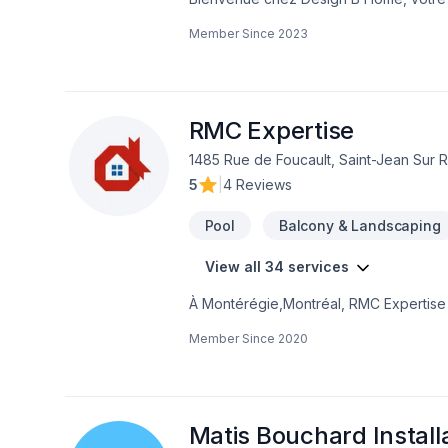
sommes une entreprise passionnée par l
Member Since
2023
accompagner dans votre projet.Chez D
bâtiment. C'est l'endroit où vous crée
C'est pourquoi notre équipe d'experts
espace qui reflète votre style et répo
rénovation complète de votre maison à l
RMC Expertise
salon. Notre approche personnalisée n
1485 Rue de Foucault, Saint-Jean Sur 
designs uniques qui vous corresponde
5
|
4 Reviews
Pool
Balcony & Landscaping
View all 34 services
À Montérégie,Montréal, RMC Expertise 
domaine de Béton, Clôture, Crépis, Cuis
Member Since
2020
Margelle, Muret, Patio, Pavage, Pavé u
l'importance d'une approche personnali
Transformons ensemble vos idées en ré
Matis Bouchard Install