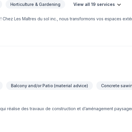
Horticulture & Gardening
View all 19 services
 ! Chez Les Maîtres du sol inc., nous transformons vos espaces extér
rdin, une terrasse, une cour ou un espace vert d’entreprise, nous me
rtise au service de vos projets.Conception – Réalisation – Excavation
nelsBesoin d’une soumission ou d’un accompagnement ? Contactez-
din !— L’équipe Les Maîtres du sol inc.
Balcony and/or Patio (material advice)
Concrete sawi
qui réalise des travaux de construction et d’aménagement paysager 
uret, tourbe, installation de piscine etc.