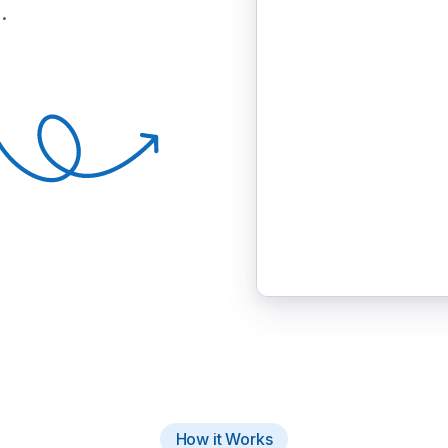
.
How it Works