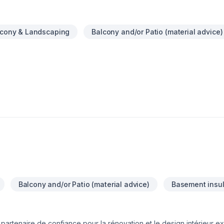
lcony & Landscaping
Balcony and/or Patio (material advice)
Balcony and/or Patio (material advice)
Basement insul
rtenaire de confiance pour la rénovation et le design intérieur e