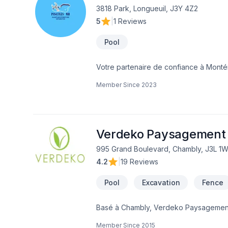
3818 Park, Longueuil, J3Y 4Z2
5
|
1 Reviews
Pool
Votre partenaire de confiance à Montéré
les plus ambitieux. Notre équipe exp
Member Since
2023
service clé en main irréprochable. Par
engagement est simple : offrir un servi
Verdeko Paysagement
995 Grand Boulevard, Chambly, J3L 1
4.2
|
19 Reviews
Pool
Excavation
Fence
Basé à Chambly, Verdeko Paysagement, s
en offrant toute une gamme de services
Member Since
2015