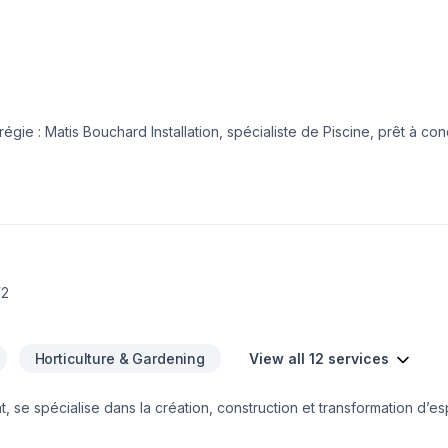
gie : Matis Bouchard Installation, spécialiste de Piscine, prêt à con
érimentée vous accompagne à chaque étape, avec des conseils sur 
lons de votre projet aujourd'hui et voyons comment nous pouvons vo
ce d'exception, centré sur vos besoins et vos aspirations.
W2
Horticulture & Gardening
View all 12 services
e spécialise dans la création, construction et transformation d’es
 en aménagement paysager. De la conception jusqu’à la réalisation