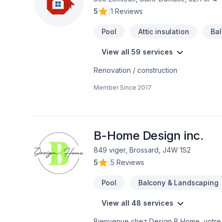
5
|
1 Reviews
Pool
Attic insulation
Ba
View all 59 services
Renovation / construction
Member Since
2017
B-Home Design inc.
849 viger, Brossard, J4W 1S2
5
|
5 Reviews
Pool
Balcony & Landscaping
View all 48 services
Bienvenue chez Design B Home, votre pa