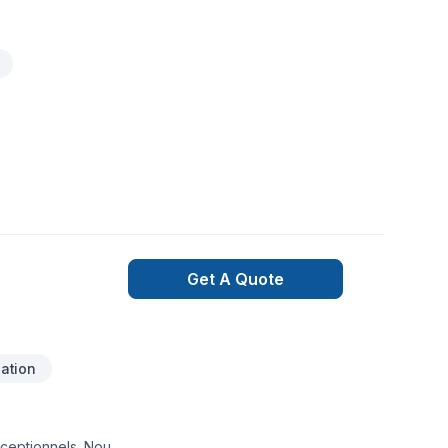
Get A Quote
ation
xceptionnels. Nous