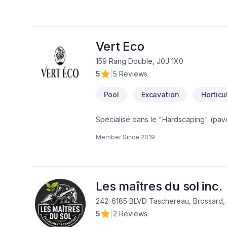
projets d’aménagement clé en main. Nos
piscines et jardins d’eau, la construct
de mini excavation.
Vert Eco
159 Rang Double, J0J 1X0
5
|
5 Reviews
Pool
Excavation
Horticu
Member Since
2019
Les maîtres du sol inc.
242-6185 BLVD Taschereau, Brossard,
5
|
2 Reviews