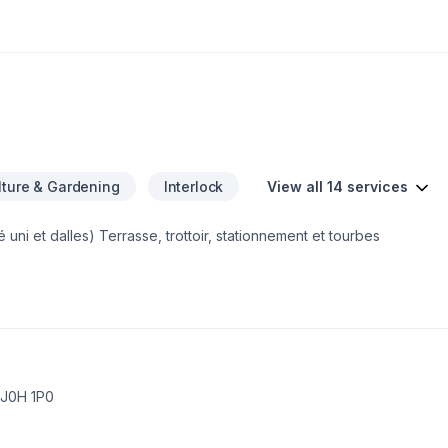
 services incluent des allées, accès et murets en pierre naturelle 
ion de terrasses et patios, la pose de tourbe ou gazonnement, la plan
lture & Gardening
Interlock
View all 14 services
Spécialisé dans le "Hardscaping" (pavé uni et dalles) Terrasse, trottoir, stationnement et tourbes
 J0H 1P0