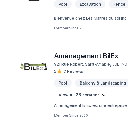
Pool
Excavation
Fence
Bienvenue chez Les Maîtres du sol inc.
havres de paix. Que ce soit pour un ja
Member Since
2025
passion, notre créativité et notre expe
mesurePour particuliers & profession
maintenant.À très bientôt dans votre jar
Aménagement BilEx
921 Rue Robert, Saint-Amable, J0L 1N0
5
|
2 Reviews
Pool
Balcony & Landscaping
View all 26 services
Aménagement BilEx est une entreprise 
commercial tel que l’excavation, pavé, m
Member Since
2020