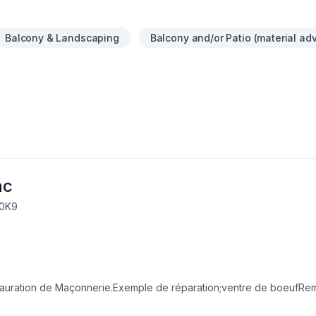
Balcony & Landscaping
Balcony and/or Patio (material adv
nc
 0K9
stauration de Maçonnerie.Exemple de réparation;ventre de boeufRe
/installattion de filet de sécuritéPose de Brique et pierre.Travaux d