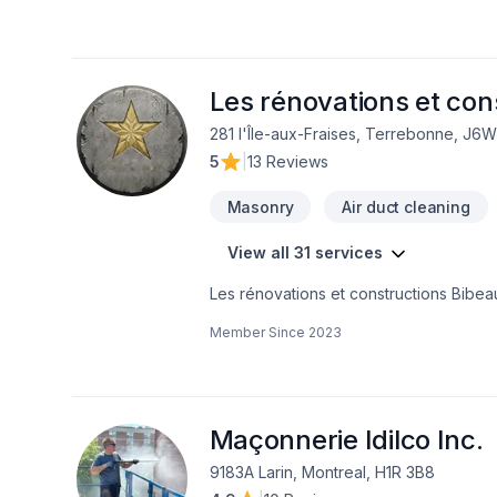
genre sur parement extérieur.
Les rénovations et con
281 l'Île-aux-Fraises, Terrebonne, J6
5
|
13 Reviews
Masonry
Air duct cleaning
View all 31 services
Les rénovations et constructions Bibeau
Drain français, Entretien commercial, E
Member Since
2023
Salle de bain, Sous-sol dans les sect
combinant expérience, innovation et rigu
de confiance avec nos clients. Transf
Maçonnerie Idilco Inc.
9183A Larin, Montreal, H1R 3B8