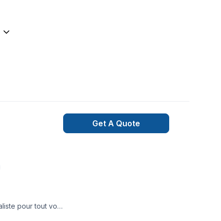
Get A Quote
liste pour tout vos
eutrage, Démolition,