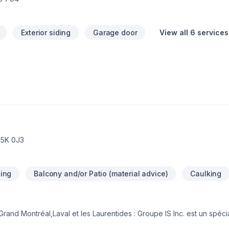
Exterior siding
Garage door
View all 6 services
J5K 0J3
ing
Balcony and/or Patio (material advice)
Caulking
rand Montréal,Laval et les Laurentides : Groupe IS Inc. est un spécia
 resurfaçage de béton et offre aussi les services de : Crépis, Calf