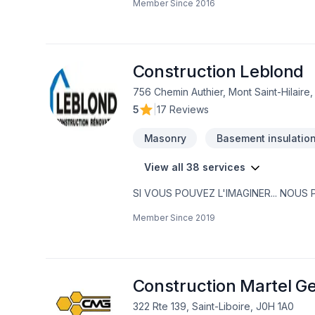
Member Since
2016
Fissures de Fondations, Mûrets de maço
d'une approche personnalisée, adaptée à ch
ensemble vos idées en réalité. Contactez-nous dès maintenant. Groupe IS inc. '' Une expertise de plus de 30 ans en
réalisation d'ouvrages de maçonnerie e
Construction Leblond
756 Chemin Authier, Mont Saint-Hilaire
5
|
17 Reviews
Masonry
Basement insulatio
View all 38 services
SI VOUS POUVEZ L'IMAGINER... NOUS P
ans. Forts de cette expérience nous po
Member Since
2019
www.leblond.pro .Au plaisir de vous se
Construction Martel Ge
322 Rte 139, Saint-Liboire, J0H 1A0