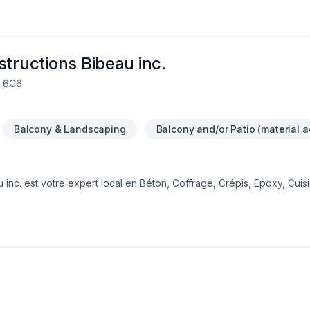
structions Bibeau inc.
W 6C6
Balcony & Landscaping
Balcony and/or Patio (material a
 inc. est votre expert local en Béton, Coffrage, Crépis, Epoxy, Cuisi
ntretien ménager, Excavation, Fissures, Fondations, Maçonnerie, Mar
eurs de Centre du Québec,Lanaudière,Laurentides,Laval,Mauricie,Mo
eur. Nous privilégions la transparence, l'écoute et l'efficacité pour
ormons ensemble vos idées en réalité. Contactez-nous dès maintenan