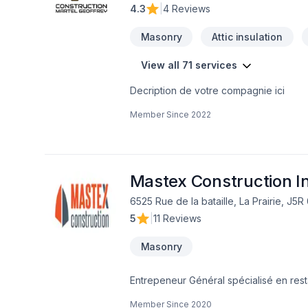
4.3
|
4 Reviews
Masonry
Attic insulation
View all 71 services
Decription de votre compagnie ici
Member Since
2022
Mastex Construction I
6525 Rue de la bataille, La Prairie, J5R
5
|
11 Reviews
Masonry
Entrepeneur Général spécialisé en re
angle/linteauRejointoiementsécurisation
Member Since
2020