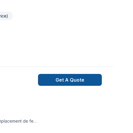
ice)
Get A Quote
mplacement de fer
e réparation en tout