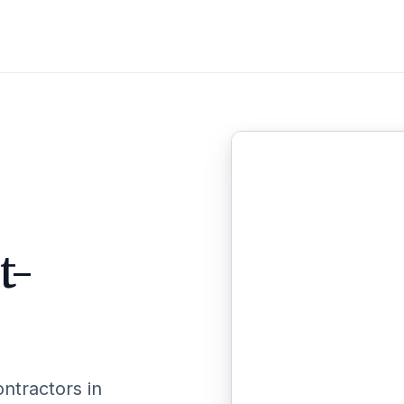
t-
ontractors in