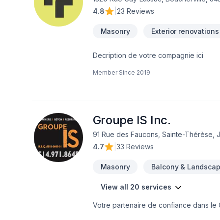
4.8
|
23 Reviews
Masonry
Exterior renovations
Decription de votre compagnie ici
Member Since
2019
Groupe IS Inc.
91 Rue des Faucons, Sainte-Thérèse, 
4.7
|
33 Reviews
Masonry
Balcony & Landscap
View all 20 services
Votre partenaire de confiance dans le G
travaux de maçonnerie, de réparation et