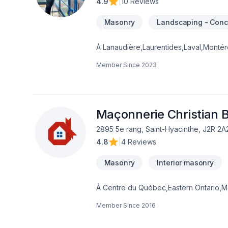
4.9
|
10 Reviews
Masonry
Landscaping - Conc
À Lanaudière,Laurentides,Laval,Montéré
grâce à une approche unique dans le d
Member Since
2023
tout en respectant vos exigences, vos 
pouvons vous aider. Notre engagement es
Maçonnerie Christian B
2895 5e rang, Saint-Hyacinthe, J2R 2A
4.8
|
4 Reviews
Masonry
Interior masonry
À Centre du Québec,Eastern Ontario,Mo
réalisations durables grâce à une app
Member Since
2016
client, nous proposons des solutions 
idées en réalité. Contactez-nous dès ma