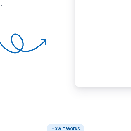
.
How it Works