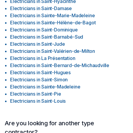
Electricians
in
Saint-Hyacinthe
Electricians
in
Saint-Damase
Electricians
in
Sainte-Marie-Madeleine
Electricians
in
Sainte-Hélène-de-Bagot
Electricians
in
Saint-Dominique
Electricians
in
Saint-Barnabé-Sud
Electricians
in
Saint-Jude
Electricians
in
Saint-Valérien-de-Milton
Electricians
in
La Présentation
Electricians
in
Saint-Bernard-de-Michaudville
Electricians
in
Saint-Hugues
Electricians
in
Saint-Simon
Electricians
in
Sainte-Madeleine
Electricians
in
Saint-Pie
Electricians
in
Saint-Louis
Are you looking for another type
contractor?