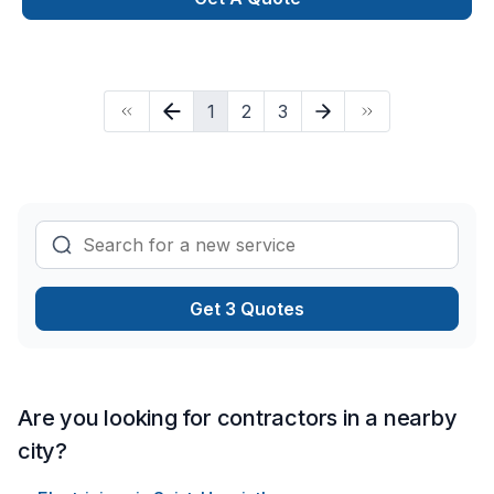
Québec(CCQ). Tous les employés possèdent leur carte de
compétence de la CCQ.Que ce soit pour ajouter des
dérivations, remplacer un panneau électrique,
redimensionner une entrée électrique, ajouter des
1
2
3
branchements du distributeur ou simplement l'installation
d'une borne de recharge. Du début à la fin du projet, on
vous accompagne avec un plan concret pour réaliser vos
travaux tout en respectant les normes, les échéanciers, les
règlements et le code en vigueur. N'hésitez pas à nous
contacter. Erik Matteau
Get 3 Quotes
Are you looking for contractors in a nearby
city?