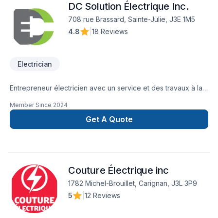
DC Solution Électrique Inc.
trouvé. Extrêmement dévouée et attentionnée, notre équipe
sait qu’il faut de bonnes références pour grandir notre
708 rue Brassard, Sainte-Julie, J3E 1M5
entreprise. Nos clients sont écoutés et nous discutons avec
4.8
|
18 Reviews
eux en tout temps. Nous faisons autant du résidentiel que du
commercial ou industriel.
Electrician
Entrepreneur électricien avec un service et des travaux à la
hauteur de vos attentes !! Fait nous confiance pour vos
Member Since
2024
travaux et vous ne serez pas déçu.
Get A Quote
Couture Électrique inc
1782 Michel-Brouillet, Carignan, J3L 3P9
5
|
12 Reviews