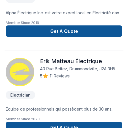
Alpha Électrique Inc. est votre expert local en Électricité dans
les secteurs de Montérégie, combinant expérience,
Member Since
2019
innovation et rigueur. Grâce à notre approche centrée sur le
client, nous proposons des solutions adaptées à vos besoins
Get A Quote
spécifiques et à votre budget. Demandez votre soumission
personnalisée et démarrez votre projet en toute confiance.
Notre engagement est simple : offrir un service d'exception,
centré sur vos besoins et vos aspirations.
Erik Matteau Électrique
40 Rue Bettez, Drummondville, J2A 3H5
5
|
11 Reviews
Electrician
Équipe de professionnels qui possèdent plus de 30 ans
d'expérience en électricité pour vos projets de construction
Member Since
2023
ou de rénovation. Erik Matteau Électrique est un
employeur enregistré à la Commission de la construction du
Get A Quote