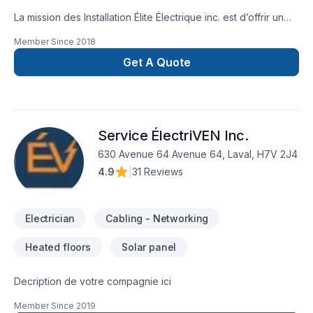
La mission des Installation Élite Électrique inc. est d’offrir un
service de qualité supérieure et de répondre adéquatement
Member Since
2018
aux besoins et attentes de sa clientèle. Pour respecter notre
engagement d’efficacité et de courtoisie, nous utilisons un
Get A Quote
système informatique à la fine pointe de la technologie ainsi
que des outils et équipements performants, en plus de vous
offrir des prix compétitifs qui résultent de relations d’affaires
excellentes avec nos différents fournisseurs. - Certifier
Service ÉlectriVEN Inc.
Flexpert
630 Avenue 64 Avenue 64, Laval, H7V 2J4
4.9
|
31 Reviews
Electrician
Cabling - Networking
Heated floors
Solar panel
Decription de votre compagnie ici
Member Since
2019