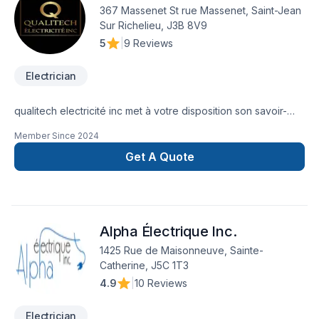
étages, le design de votre demeure et bien sûr, tout cela en
367 Massenet St rue Massenet, Saint-Jean
prenant soin de respecter le plus possible votre budget!
Sur Richelieu, J3B 8V9
5
|
9 Reviews
Electrician
qualitech electricité inc met à votre disposition son savoir-
faire en Électricité pour embellir vos espaces à
Member Since
2024
Montérégie,Montréal. Notre mission : concrétiser vos projets
tout en respectant vos exigences, vos délais et votre vision.
Get A Quote
Transformons ensemble vos idées en réalité. Contactez-nous
dès maintenant. Notre engagement est simple : offrir un
service d'exception, centré sur vos besoins et vos
aspirations.
Alpha Électrique Inc.
1425 Rue de Maisonneuve, Sainte-
Catherine, J5C 1T3
4.9
|
10 Reviews
Electrician