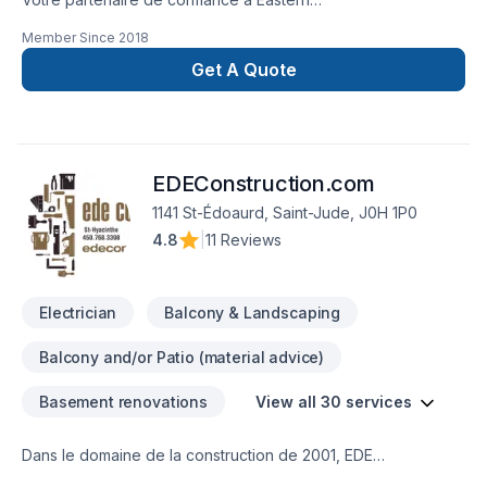
Ontario,Lanaudière,Laurentides,Laval,Montérégie,Montréal :
Member Since
2018
JW Électrique Inc., spécialiste de Électricité, prêt à
concrétiser vos projets les plus ambitieux. Nous privilégions
Get A Quote
la transparence, l'écoute et l'efficacité pour bâtir des
relations de confiance avec nos clients. Parlons de votre
projet aujourd'hui et voyons comment nous pouvons vous
aider. Notre engagement est simple : offrir un service
EDEConstruction.com
d'exception, centré sur vos besoins et vos aspirations.
1141 St-Édoaurd, Saint-Jude, J0H 1P0
4.8
|
11 Reviews
Electrician
Balcony & Landscaping
Balcony and/or Patio (material advice)
Basement renovations
View all 30 services
Dans le domaine de la construction de 2001, EDE
Construction oeuvre au près des propriétaires résidentiels