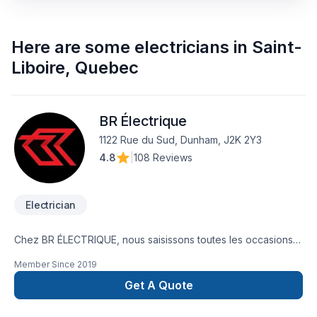
Here are some
electricians
in
Saint-
Liboire
,
Quebec
BR Électrique
1122 Rue du Sud, Dunham, J2K 2Y3
4.8
|
108 Reviews
Electrician
Chez BR ÉLECTRIQUE, nous saisissons toutes les occasions
d’améliorer nos techniques et notre savoir-faire. Nous
Member Since
2019
voulons être reconnus dans notre domaine pour notre
fiabilité, notre rapidité et l’excellence de nos services. Nous
Get A Quote
comprenons qu’il est impératif de toujours se dépasser et de
se renouveler. C’est pourquoi nous évaluons régulièrement