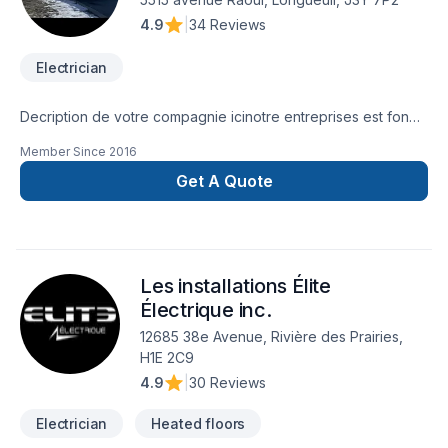
4.9
|
34 Reviews
Electrician
Decription de votre compagnie icinotre entreprises est fondé
en 1987 spécialisé entrée électrique et nous pouvons faire
Member Since
2016
des services d'appel d'urgence et service baisse de
tension
Get A Quote
Les installations Élite
Électrique inc.
12685 38e Avenue, Rivière des Prairies,
H1E 2C9
4.9
|
30 Reviews
Electrician
Heated floors