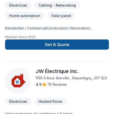
Electrician
Cabling - Networking
Home automation
Solar panel
Résidentiel / CommercialConstruction/ Rénovation/
ServiceMaitre Électricien Spécialité: -Construction /
Member Since
2023
Rénovation-Changement de panneau Électrique -
Changement d'Entrée Électrique-Ajout de panneau de
Get A Quote
Génératrice -Réparation de problème Électrique
JW Électrique Inc.
1156 A Boul. Iberville , Repentigny, J5Y 3L9
4.9
|
16 Reviews
Electrician
Heated floors
Votre partenaire de confiance à Eastern