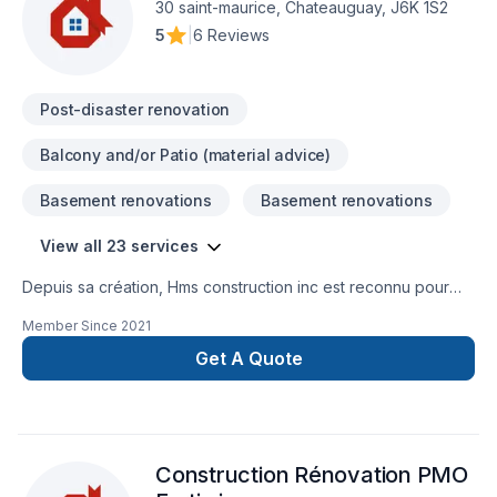
30 saint-maurice, Chateauguay, J6K 1S2
5
|
6 Reviews
Post-disaster renovation
Balcony and/or Patio (material advice)
Basement renovations
Basement renovations
View all 23 services
Depuis sa création, Hms construction inc est reconnu pour
son expertise en Adaptation dom., Agrandissement, Après-
Member Since
2021
sinistre, Armoires, Balcon de bois, Commercial, Cuisine,
Garage, Patio, Rénovation générale, Salle de bain, Sous-sol.
Get A Quote
Nous desservons Montérégie avec passion et
professionnalisme. Nous croyons en l'importance d'une
approche personnalisée, adaptée à chaque client, pour
garantir des résultats au-delà de vos attentes. Demandez
Construction Rénovation PMO
votre soumission personnalisée et démarrez votre projet en
toute confiance.