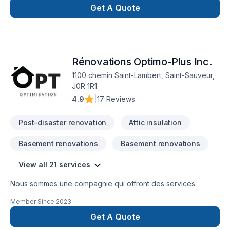
Get A Quote
Rénovations Optimo-Plus Inc.
1100 chemin Saint-Lambert, Saint-Sauveur,
J0R 1R1
4.9
|
17 Reviews
Post-disaster renovation
Attic insulation
Basement renovations
Basement renovations
View all 21 services
Nous sommes une compagnie qui offront des services
d'isolation, décontamination, systèmes d'alarmes, bref, tout le
Member Since
2023
comfort pour votre maison.
Get A Quote