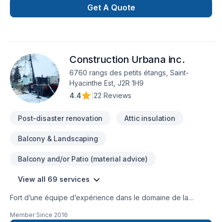
vous aider à mener à bien vos projets.Voyez certaines de
Get A Quote
nos réalisations au www.leblond.pro .Au plaisir de vous
servir.André Leblond
Construction Urbana inc.
6760 rangs des petits étangs, Saint-
Hyacinthe Est, J2R 1H9
4.4
|
22 Reviews
Post-disaster renovation
Attic insulation
Balcony & Landscaping
Balcony and/or Patio (material advice)
View all 69 services
Fort d’une équipe d’expérience dans le domaine de la
Construction, nous sommes en mesure de répondre à vos
Member Since
2016
exigences. Notre équipe connaît l’importance de l’efficacité