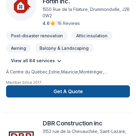
Fortin inc.
1550 Rue de la Filature, Drummondville, J2B
0W2
4.6
|
16 Reviews
Post-disaster renovation
Attic insulation
Awning
Balcony & Landscaping
View all 84 services
À Centre du Québec,Estrie,Mauricie,Montérégie,
Construction Rénovation PMO Fortin inc. transforme vos idées
Member Since
2017
en réalisations durables grâce à une approche unique dans
le domaine de Adaptation dom., Agrandissement, Après-
Get A Quote
sinistre, Armoires, Balcon, Balcon de bois, Béton,
Calfeutrage, Carrelage, Charpentier, Clôture, Coffrage,
Commercial, Crépis, Cuisine, Démolition, Escalier et rampe,
Excavation, Fissures, Fondation, Fondations, Garage,
DBR Construction inc
Gouttières, Gypse, Insonorisation, Isolation, Isolation entre-
toît, Isolation mur, Isolation sous-sol, Levage de maison,
3152 rue de la Chevauchée, Saint-Lazare,
Maçonnerie, Margelle, Meubles, Patio, Peinture, Peinture