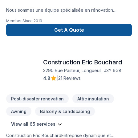
Nous sommes une équipe spécialisée en rénovation
résidentielle et commerciale, offrant un service clé en main
Member Since
2019
pour la réalisation de salles de bain, cuisine, sous-sol,
agrandissement, installation de planchers et autres projets sur
Get A Quote
mesure.
Construction Eric Bouchard
3290 Rue Pasteur, Longueuil, J3Y 6G8
4.8
|
21 Reviews
Post-disaster renovation
Attic insulation
Awning
Balcony & Landscaping
View all 65 services
Construction Eric BouchardEntreprise dynamique et