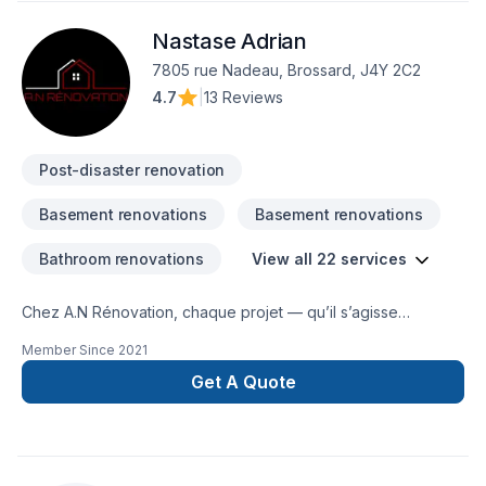
Nastase Adrian
7805 rue Nadeau, Brossard, J4Y 2C2
4.7
|
13 Reviews
Post-disaster renovation
Basement renovations
Basement renovations
Bathroom renovations
View all 22 services
Chez A.N Rénovation, chaque projet — qu’il s’agisse
d’adaptation domiciliaire, d’agrandissement, de travaux
Member Since
2021
après-sinistre, de rénovations commerciales, de cuisine,
d’excavation intérieure, de rénovation générale, de salle de
Get A Quote
bain ou de sous-sol — est une occasion de démontrer notre
engagement envers la qualité et la satisfaction de notre
clientèle en Montérégie.Nous croyons en l’importance d’une
approche personnalisée, adaptée à chaque client, afin de