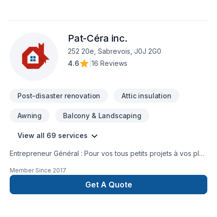
Pat-Céra inc.
252 20e, Sabrevois, J0J 2G0
4.6
|
16 Reviews
Post-disaster renovation
Attic insulation
Awning
Balcony & Landscaping
View all 69 services
Entrepreneur Général : Pour vos tous petits projets à vos plus
gros projets nous nous serons en mesure de s’adaptez afin
Member Since
2017
de réalisez vos travaux tout en restant à votre
écoute. Service personnalisé !
Get A Quote