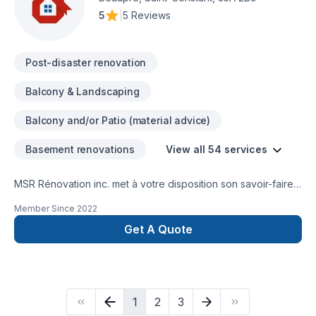
5
|
5 Reviews
Post-disaster renovation
Balcony & Landscaping
Balcony and/or Patio (material advice)
Basement renovations
View all 54 services
MSR Rénovation inc. met à votre disposition son savoir-faire
en Arbres et haies, Balcon, Balcon de bois, Béton,
Member Since
2022
Calfeutrage, Carrelage, Crépis, Cuisine, Démolition,
Gouttières, Gypse, Isolation mur, Maçonnerie, Patio, Plancher,
Get A Quote
Porte de garage, Portes et fenêtres, Revêtement extérieur,
Salle de bain, Soudeur, Sous-sol, Tirage de joint, Toiture,
Toiture en acier pour embellir vos espaces à
Montérégie,Montréal. Notre équipe expérimentée vous
1
2
3
accompagne à chaque étape, avec des conseils sur mesure