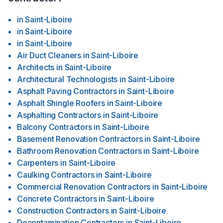
in
Saint-Liboire
in
Saint-Liboire
in
Saint-Liboire
Air Duct Cleaners
in
Saint-Liboire
Architects
in
Saint-Liboire
Architectural Technologists
in
Saint-Liboire
Asphalt Paving Contractors
in
Saint-Liboire
Asphalt Shingle Roofers
in
Saint-Liboire
Asphalting Contractors
in
Saint-Liboire
Balcony Contractors
in
Saint-Liboire
Basement Renovation Contractors
in
Saint-Liboire
Bathroom Renovation Contractors
in
Saint-Liboire
Carpenters
in
Saint-Liboire
Caulking Contractors
in
Saint-Liboire
Commercial Renovation Contractors
in
Saint-Liboire
Concrete Contractors
in
Saint-Liboire
Construction Contractors
in
Saint-Liboire
Decontamination Contractors
in
Saint-Liboire