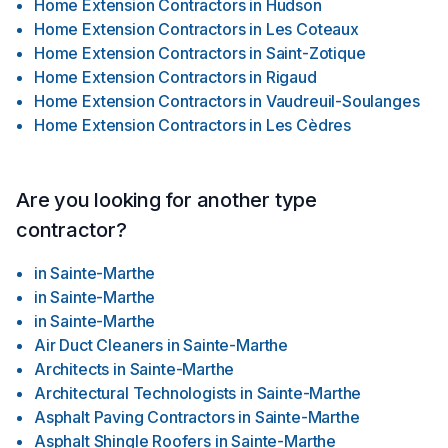
Home Extension Contractors
in
Hudson
Home Extension Contractors
in
Les Coteaux
Home Extension Contractors
in
Saint-Zotique
Home Extension Contractors
in
Rigaud
Home Extension Contractors
in
Vaudreuil-Soulanges
Home Extension Contractors
in
Les Cèdres
Are you looking for another type
contractor?
in
Sainte-Marthe
in
Sainte-Marthe
in
Sainte-Marthe
Air Duct Cleaners
in
Sainte-Marthe
Architects
in
Sainte-Marthe
Architectural Technologists
in
Sainte-Marthe
Asphalt Paving Contractors
in
Sainte-Marthe
Asphalt Shingle Roofers
in
Sainte-Marthe