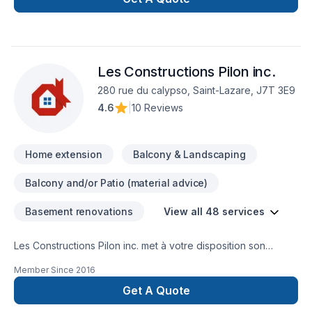
Les Constructions Pilon inc.
280 rue du calypso, Saint-Lazare, J7T 3E9
4.6
|
10 Reviews
Home extension
Balcony & Landscaping
Balcony and/or Patio (material advice)
Basement renovations
View all 48 services
Les Constructions Pilon inc. met à votre disposition son
savoir-faire en Adaptation dom., Agrandissement, Après-
Member Since
2016
sinistre, Armoires, Carrelage, Charpentier, Commercial,
Cuisine, Démolition, Escalier et rampe, Garage, Gouttières,
Get A Quote
Gypse, Meubles, Peinture, Plancher, Rénovation générale,