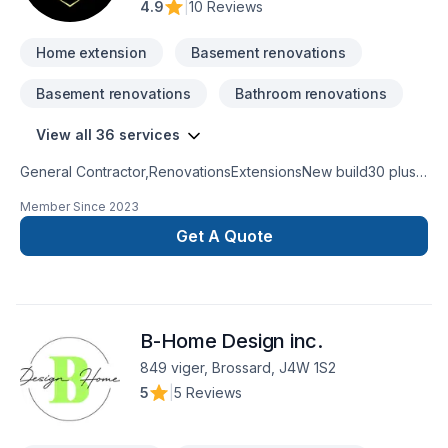
4.9
|
10 Reviews
Home extension
Basement renovations
Basement renovations
Bathroom renovations
View all 36 services
General Contractor,RenovationsExtensionsNew build30 plus
years experienceKitchen and bathroom
Member Since
2023
remodeling basement remodel
Get A Quote
B-Home Design inc.
849 viger, Brossard, J4W 1S2
5
|
5 Reviews