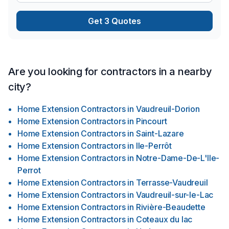
le salon. Notre approche personnalisée nous permet de
comprendre vos aspirations et vos préférences, afin de
Get 3 Quotes
créer des designs uniques qui vous correspondent
parfaitement.
Are you looking for contractors in a nearby
city?
Home Extension Contractors
in
Vaudreuil-Dorion
Home Extension Contractors
in
Pincourt
Home Extension Contractors
in
Saint-Lazare
Home Extension Contractors
in
Ile-Perrôt
Home Extension Contractors
in
Notre-Dame-De-L'Ile-
Perrot
Home Extension Contractors
in
Terrasse-Vaudreuil
Home Extension Contractors
in
Vaudreuil-sur-le-Lac
Home Extension Contractors
in
Rivière-Beaudette
Home Extension Contractors
in
Coteaux du lac