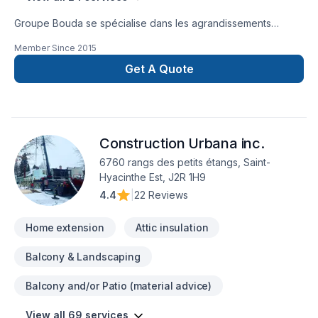
Groupe Bouda se spécialise dans les agrandissements
résidentiels, les réaménagements intérieurs complets et les
Member Since
2015
projets clé en main.Notre équipe prend en charge chaque
étape : conception, gestion, coordination et exécution des
Get A Quote
travaux.Nous offrons un service structuré, professionnel et
durable, avec une approche axée sur la qualité, la précision
et la satisfaction de nos clients.
Construction Urbana inc.
6760 rangs des petits étangs, Saint-
Hyacinthe Est, J2R 1H9
4.4
|
22 Reviews
Home extension
Attic insulation
Balcony & Landscaping
Balcony and/or Patio (material advice)
View all 69 services