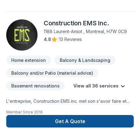
Salle de bain, Soudeur, Sous-sol, Tapis, Tirage de joint pour
embellir vos espaces à Eastern Ontario,Montérégie. Nous
croyons en l'importance d'une approche personnalisée,
Construction EMS Inc.
adaptée à chaque client, pour garantir des résultats au-delà
de vos attentes. Demandez votre soumission personnalisée
1188 Laurent-Amiot , Montreal, H7W 0C9
et démarrez votre projet en toute confiance.
4.8
|
13 Reviews
Home extension
Balcony & Landscaping
Balcony and/or Patio (material advice)
Basement renovations
View all 36 services
L'entreprise, Construction EMS inc. met son s'avoir faire et
ses compétences au service de tout projet de construction,
Member Since
2016
de rénovation, d'aménagement, de transformation
d'habitation. Elle contribue à l’amélioration du cadre de vie
Get A Quote
de sa clientèle en offrant un service et un travail de qualité
tout en étant personnalisés. L'entreprise ainsi que ses