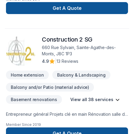
de réalisez vos travaux tout en restant à votre
écoute. Service personnalisé !
Get A Quote
Construction 2 SG
660 Rue Sylvain, Sainte-Agathe-des-
Monts, J8C 1P3
4.9
|
13 Reviews
Home extension
Balcony & Landscaping
Balcony and/or Patio (material advice)
Basement renovations
View all 38 services
Entrepreneur général Projets clé en main Rénovation salle de
bain après sinistre Une équipe sur la Rive-Nors de Montréal
Member Since
2019
et une en Estrie pour mieux vous servir
Get A Quote