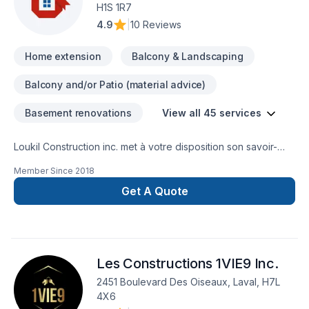
H1S 1R7
4.9
|
10 Reviews
Home extension
Balcony & Landscaping
Balcony and/or Patio (material advice)
Basement renovations
View all 45 services
Loukil Construction inc. met à votre disposition son savoir-
faire en Agrandissement, Après-sinistre, Béton, Charpentier,
Member Since
2018
Coffrage, Commercial, Démolition, Drain français, Excavation,
Excavation intérieur, Fissures, Fondation, Fondations,
Get A Quote
Gouttières, Gypse, Ingénieur, Margelle, Patio, Plancher, Puit
de lumière, Rénovation générale, Salle de bain, Sous-sol,
Toit plat, Toiture pour embellir vos espaces à
Lanaudière,Laurentides,Laval,Montérégie,Montréal. Grâce à
Les Constructions 1VIE9 Inc.
notre approche centrée sur le client, nous proposons des
solutions adaptées à vos besoins spécifiques et à votre
2451 Boulevard Des Oiseaux, Laval, H7L
budget. Confiez votre projet à une équipe qui a à cœur votre
4X6
satisfaction.