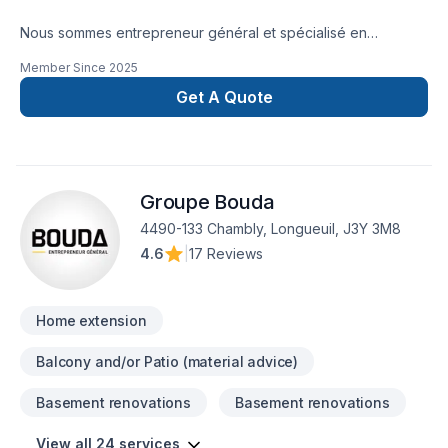
Nous sommes entrepreneur général et spécialisé en
construction et excavation. Nous possédons plus de 5 ans
Member Since
2025
d’expérience dans la réparation de fissures de fondation,
l’imperméabilisation, l’abaissement de sous-sol, l’installation
Get A Quote
de drains français et les travaux d’excavation de bâtiment.
Nous effectuons des raccordements et des branchements
d'égoût ainsi que des d'entrées d'eau.Notre persévérance,
notre expertise et notre service personnalisé sont au cœur
Groupe Bouda
de notre engagement afin de mieux vous accompagner et
répondre à vos besoins.
4490-133 Chambly, Longueuil, J3Y 3M8
4.6
|
17 Reviews
Home extension
Balcony and/or Patio (material advice)
Basement renovations
Basement renovations
View all 24 services