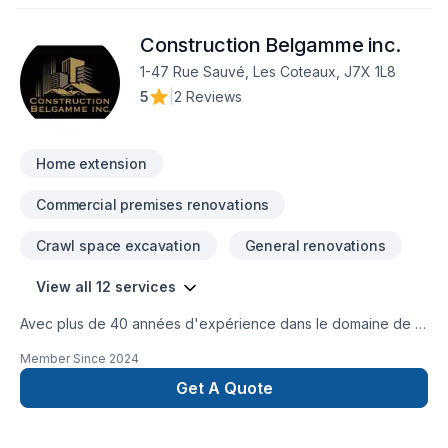
employés, sont respectueux des techniques et des
méthodes les mieux adaptées à chaque chantier en prenant
Construction Belgamme inc.
compte des contraintes et des impératifs des ses clients.
soucieux de la qualité et de ses coûts, nous travaillons en
1-47 Rue Sauvé, Les Coteaux, J7X 1L8
partenariat avec des sous-traitants professionnels et
5
|
2 Reviews
reconnus.
Home extension
Commercial premises renovations
Crawl space excavation
General renovations
View all 12 services
Avec plus de 40 années d'expérience dans le domaine de la
construction, Construction Belgamme inc. est reconnu pour
Member Since
2024
son expertise en adaptation domiciliaire, Agrandissement de
maison, garage, deuxième et troisième étages, Après-
Get A Quote
sinistre, rénovation générale, commercial, industriel. Nous
desservons Vaudreuil-Soulange, Montérégie, Montréal,