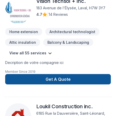
Vision Techsol + Inc.
votre soumission personnalisée et démarrez votre projet en
toute confiance.
183 Avenue de l'Élysée, Laval, H7W 3Y7
4.7
|
14 Reviews
Home extension
Architectural technologist
Attic insulation
Balcony & Landscaping
View all 55 services
Decription de votre compagnie ici
Member Since
2019
Get A Quote
Loukil Construction inc.
6185 Rue la Dauversière, Saint-Léonard,