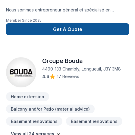
Nous sommes entrepreneur général et spécialisé en
construction et excavation. Nous possédons plus de 5 ans
Member Since
2025
d’expérience dans la réparation de fissures de fondation,
l’imperméabilisation, l’abaissement de sous-sol, l’installation
Get A Quote
de drains français et les travaux d’excavation de bâtiment.
Nous effectuons des raccordements et des branchements
d'égoût ainsi que des d'entrées d'eau.Notre persévérance,
notre expertise et notre service personnalisé sont au cœur
Groupe Bouda
de notre engagement afin de mieux vous accompagner et
répondre à vos besoins.
4490-133 Chambly, Longueuil, J3Y 3M8
4.6
|
17 Reviews
Home extension
Balcony and/or Patio (material advice)
Basement renovations
Basement renovations
View all 24 services