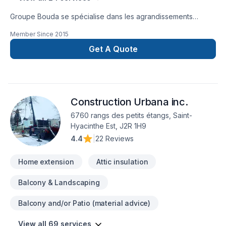
Groupe Bouda se spécialise dans les agrandissements
résidentiels, les réaménagements intérieurs complets et les
Member Since
2015
projets clé en main.Notre équipe prend en charge chaque
étape : conception, gestion, coordination et exécution des
Get A Quote
travaux.Nous offrons un service structuré, professionnel et
durable, avec une approche axée sur la qualité, la précision
et la satisfaction de nos clients.
Construction Urbana inc.
6760 rangs des petits étangs, Saint-
Hyacinthe Est, J2R 1H9
4.4
|
22 Reviews
Home extension
Attic insulation
Balcony & Landscaping
Balcony and/or Patio (material advice)
View all 69 services