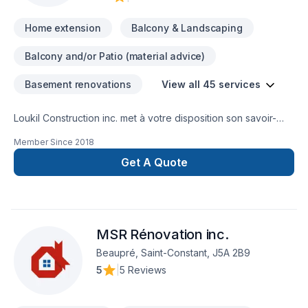
Home extension
Balcony & Landscaping
Balcony and/or Patio (material advice)
Basement renovations
View all 45 services
Loukil Construction inc. met à votre disposition son savoir-
faire en Agrandissement, Après-sinistre, Béton, Charpentier,
Member Since
2018
Coffrage, Commercial, Démolition, Drain français, Excavation,
Excavation intérieur, Fissures, Fondation, Fondations,
Get A Quote
Gouttières, Gypse, Ingénieur, Margelle, Patio, Plancher, Puit
de lumière, Rénovation générale, Salle de bain, Sous-sol,
Toit plat, Toiture pour embellir vos espaces à
Lanaudière,Laurentides,Laval,Montérégie,Montréal. Grâce à
MSR Rénovation inc.
notre approche centrée sur le client, nous proposons des
solutions adaptées à vos besoins spécifiques et à votre
Beaupré, Saint-Constant, J5A 2B9
budget. Confiez votre projet à une équipe qui a à cœur votre
5
|
5 Reviews
satisfaction.