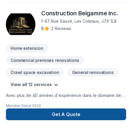
employés, sont respectueux des techniques et des
méthodes les mieux adaptées à chaque chantier en prenant
Construction Belgamme inc.
compte des contraintes et des impératifs des ses clients.
soucieux de la qualité et de ses coûts, nous travaillons en
1-47 Rue Sauvé, Les Coteaux, J7X 1L8
partenariat avec des sous-traitants professionnels et
5
|
2 Reviews
reconnus.
Home extension
Commercial premises renovations
Crawl space excavation
General renovations
View all 12 services
Avec plus de 40 années d'expérience dans le domaine de la
construction, Construction Belgamme inc. est reconnu pour
Member Since
2024
son expertise en adaptation domiciliaire, Agrandissement de
maison, garage, deuxième et troisième étages, Après-
Get A Quote
sinistre, rénovation générale, commercial, industriel. Nous
desservons Vaudreuil-Soulange, Montérégie, Montréal,