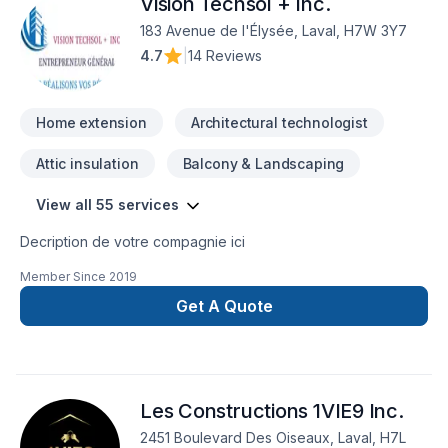
Vision Techsol + Inc.
votre soumission personnalisée et démarrez votre projet en
toute confiance.
183 Avenue de l'Élysée, Laval, H7W 3Y7
4.7
|
14 Reviews
Home extension
Architectural technologist
Attic insulation
Balcony & Landscaping
View all 55 services
Decription de votre compagnie ici
Member Since
2019
Get A Quote
Les Constructions 1VIE9 Inc.
2451 Boulevard Des Oiseaux, Laval, H7L