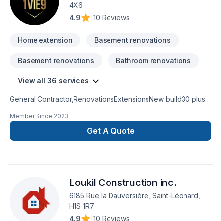
4X6
4.9
|
10 Reviews
Home extension
Basement renovations
Basement renovations
Bathroom renovations
View all 36 services
General Contractor,RenovationsExtensionsNew build30 plus
years experienceKitchen and bathroom
Member Since
2023
remodeling basement remodel
Get A Quote
Loukil Construction inc.
6185 Rue la Dauversière, Saint-Léonard,
H1S 1R7
4.9
|
10 Reviews