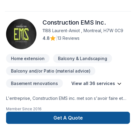
Salle de bain, Soudeur, Sous-sol, Tapis, Tirage de joint pour
embellir vos espaces à Eastern Ontario,Montérégie. Nous
croyons en l'importance d'une approche personnalisée,
Construction EMS Inc.
adaptée à chaque client, pour garantir des résultats au-delà
de vos attentes. Demandez votre soumission personnalisée
1188 Laurent-Amiot , Montreal, H7W 0C9
et démarrez votre projet en toute confiance.
4.8
|
13 Reviews
Home extension
Balcony & Landscaping
Balcony and/or Patio (material advice)
Basement renovations
View all 36 services
L'entreprise, Construction EMS inc. met son s'avoir faire et
ses compétences au service de tout projet de construction,
Member Since
2016
de rénovation, d'aménagement, de transformation
d'habitation. Elle contribue à l’amélioration du cadre de vie
Get A Quote
de sa clientèle en offrant un service et un travail de qualité
tout en étant personnalisés. L'entreprise ainsi que ses