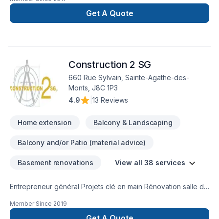
de réalisez vos travaux tout en restant à votre
écoute. Service personnalisé !
Get A Quote
Construction 2 SG
660 Rue Sylvain, Sainte-Agathe-des-
Monts, J8C 1P3
4.9
|
13 Reviews
Home extension
Balcony & Landscaping
Balcony and/or Patio (material advice)
Basement renovations
View all 38 services
Entrepreneur général Projets clé en main Rénovation salle de
bain après sinistre Une équipe sur la Rive-Nors de Montréal
Member Since
2019
et une en Estrie pour mieux vous servir
Get A Quote