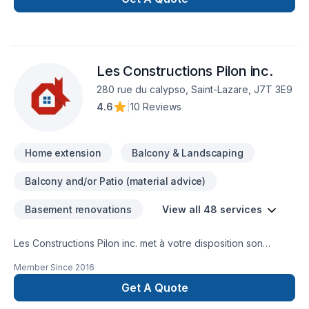
Les Constructions Pilon inc.
280 rue du calypso, Saint-Lazare, J7T 3E9
4.6
|
10 Reviews
Home extension
Balcony & Landscaping
Balcony and/or Patio (material advice)
Basement renovations
View all 48 services
Les Constructions Pilon inc. met à votre disposition son
savoir-faire en Adaptation dom., Agrandissement, Après-
Member Since
2016
sinistre, Armoires, Carrelage, Charpentier, Commercial,
Cuisine, Démolition, Escalier et rampe, Garage, Gouttières,
Get A Quote
Gypse, Meubles, Peinture, Plancher, Rénovation générale,