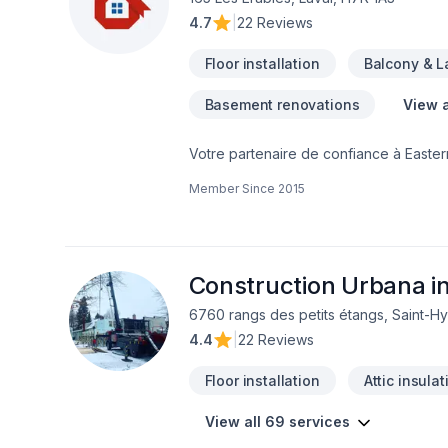
4.7
|
22 Reviews
Floor installation
Balcony & 
Basement renovations
View a
Votre partenaire de confiance à Easte
Art, spécialiste de Arbres et haies, Bét
Member Since
2015
Excavation intérieur, Fissures, Fondatio
uni, Paysagement, Peinture, Plancher, S
projets les plus ambitieux. Nous privilé
nos clients. Parlons de votre projet a
Construction Urbana in
6760 rangs des petits étangs, Saint-Hy
4.4
|
22 Reviews
Floor installation
Attic insulat
View all 69 services