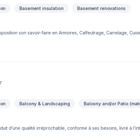
ion
Basement insulation
Basement renovations
osition son savoir-faire en Armoires, Calfeutrage, Carrelage, Cuisi
 Isolation, Isolation entre-toît, Isolation mur, Isolation sous-sol, Mar
rtes et fenêtres, Salle de bain, Sous-sol, Tapis, Teinture de planche
tario,Estrie,Laurentides,Laval,Montérégie,Montréal. Grâce à notre
tions adaptées à vos besoins spécifiques et à votre budget. Deman
otre projet en toute confiance.
7
ion
Balcony & Landscaping
Balcony and/or Patio (mate
oduit d’une qualité irréprochable, conforme à ses besoins, livré à l’in
 nous arrivons à nous démarquer de la compétition.Vous avez des pr