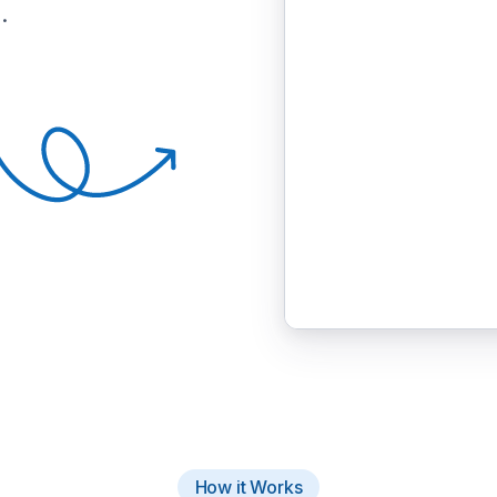
.
How it Works