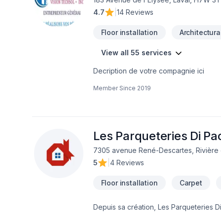
4.7
|
14 Reviews
Floor installation
Architectura
View all 55 services
Decription de votre compagnie ici
Member Since
2019
Les Parqueteries Di Pao
7305 avenue René-Descartes, Rivière d
5
|
4 Reviews
Floor installation
Carpet
Depuis sa création, Les Parqueteries Di
Nous desservons Eastern Ontario,Laure