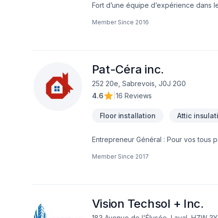
Fort d’une équipe d’expérience dans 
Notre équipe connaît l’importance de l
Member Since
2016
résidentiel ou commercial de manière ef
d’opération arrivées, votre commerce s
pendant votre projet.Afin de garantir l’
d’affaires efficaces, garantissant ainsi
nos clients, afin de gagner et garder l
Pat-Céra inc.
252 20e, Sabrevois, J0J 2G0
4.6
|
16 Reviews
Floor installation
Attic insulat
Entrepreneur Général : Pour vos tous p
réalisez vos travaux tout en restant à 
Member Since
2017
Vision Techsol + Inc.
183 Avenue de l'Élysée, Laval, H7W 3