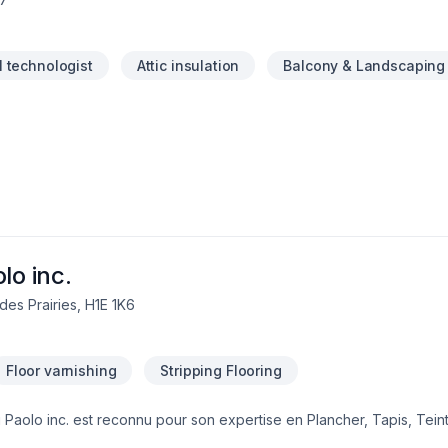
l technologist
Attic insulation
Balcony & Landscaping
lo inc.
es Prairies, H1E 1K6
Floor varnishing
Stripping Flooring
 Paolo inc. est reconnu pour son expertise en Plancher, Tapis, Tein
ntides,Montérégie,Montréal avec passion et professionnalisme. Nous