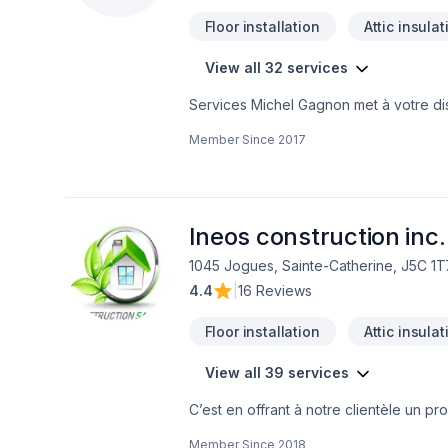
Floor installation
Attic insulat
View all 32 services
Services Michel Gagnon met à votre disp
Escalier et rampe, Gypse, Insonorisation,
Member Since
2017
Peinture, Plancher, Porte de garage, Po
pour embellir vos espaces à Eastern On
sur le client, nous proposons des solu
soumission personnalisée et démarrez v
Ineos construction inc.
1045 Jogues, Sainte-Catherine, J5C 1T
4.4
|
16 Reviews
Floor installation
Attic insulat
View all 39 services
C’est en offrant à notre clientèle un pr
précis, au moindre coût possible, que
Member Since
2018