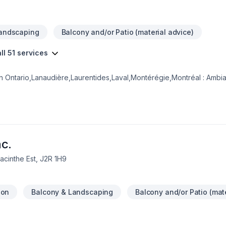
Landscaping
Balcony and/or Patio (material advice)
ll 51 services
rn Ontario,Lanaudière,Laurentides,Laval,Montérégie,Montréal : Ambi
on, Calfeutrage, Carrelage, Crépis, Cuisine, Démolition, Drain françai
ns, Foyer et poêle, Gypse, Horticulture, Irrigation, Margelle, Muret,
alle de bain, Soudeur, Sous-sol, Tapis, Tourbe, Transport, prêt à c
gions la transparence, l'écoute et l'efficacité pour bâtir des relatio
ujourd'hui et voyons comment nous pouvons vous aider.
c.
acinthe Est, J2R 1H9
ion
Balcony & Landscaping
Balcony and/or Patio (mate