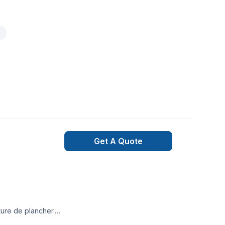
Get A Quote
ture de plancher.
 privilégions la