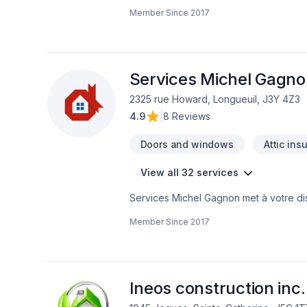
espaces à Eastern Ontario,Lanaudière,L
Member Since
2017
l'efficacité pour bâtir des relations d
nous pouvons vous aider. Notre engagem
aspirations.
Services Michel Gagn
2325 rue Howard, Longueuil, J3Y 4Z3
4.9
|
8 Reviews
Doors and windows
Attic ins
View all 32 services
Services Michel Gagnon met à votre disp
Escalier et rampe, Gypse, Insonorisation,
Member Since
2017
Peinture, Plancher, Porte de garage, Po
pour embellir vos espaces à Eastern On
sur le client, nous proposons des solu
soumission personnalisée et démarrez v
Ineos construction inc.