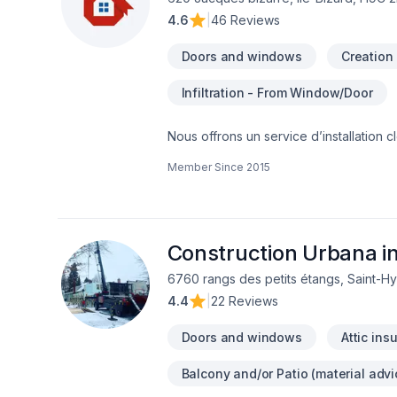
4.6
|
46 Reviews
Doors and windows
Creation
Infiltration - From Window/Door
Nous offrons un service d’installation c
outillés pour offrir un service à la ha
Member Since
2015
que son étanchéité tout au long de sa du
Construction Urbana in
6760 rangs des petits étangs, Saint-Hy
4.4
|
22 Reviews
Doors and windows
Attic ins
Balcony and/or Patio (material advi