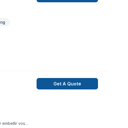
ing
Get A Quote
 embellir vos