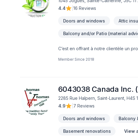
1045 Jogues, Sainte-Catherine, J5C 1T
4.4
|
16 Reviews
Doors and windows
Attic ins
Balcony and/or Patio (material advi
C’est en offrant à notre clientèle un pr
précis, au moindre coût possible, que
Member Since
2018
en tête ? Je suis la personne qu’il vous
personne fiable, minutieuse et honnête. I
delivered within specific time, at the 
I am the person for you! In the field o
honest.ESTIMATION GRATUITE / FREE E
6043038 Canada Inc. 
planche de bois- Pose de céramique- P
2285 Rue Halpern, Saint-Laurent, H4S 
4.9
|
7 Reviews
Doors and windows
Balcony 
Basement renovations
View a