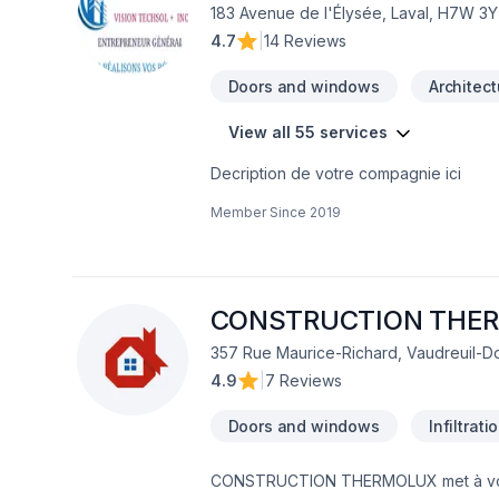
183 Avenue de l'Élysée, Laval, H7W 3
4.7
|
14 Reviews
Doors and windows
Architect
View all 55 services
Decription de votre compagnie ici
Member Since
2019
CONSTRUCTION THE
357 Rue Maurice-Richard, Vaudreuil-D
4.9
|
7 Reviews
Doors and windows
Infiltrat
CONSTRUCTION THERMOLUX met à votre d