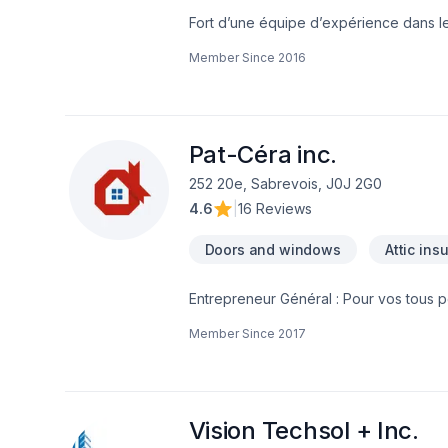
Fort d’une équipe d’expérience dans 
Notre équipe connaît l’importance de l
Member Since
2016
résidentiel ou commercial de manière ef
d’opération arrivées, votre commerce s
pendant votre projet.Afin de garantir l’
d’affaires efficaces, garantissant ainsi
nos clients, afin de gagner et garder l
Pat-Céra inc.
252 20e, Sabrevois, J0J 2G0
4.6
|
16 Reviews
Doors and windows
Attic ins
Entrepreneur Général : Pour vos tous p
réalisez vos travaux tout en restant à 
Member Since
2017
Vision Techsol + Inc.