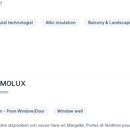
Y7
ural technologist
Attic insulation
Balcony & Landscap
RMOLUX
orion
ion - From Window/Door
Window well
isposition son savoir-faire en Margelle, Portes et fenêtres pour