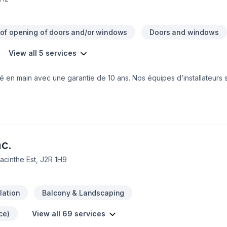
 of opening of doors and/or windows
Doors and windows
View all 5 services
lé en main avec une garantie de 10 ans. Nos équipes d’installateurs s
uteur de vos exigences. Un produit de qualité maintiendra son bon fon
rée de vie, si celui-ci est bien installé.
c.
acinthe Est, J2R 1H9
ulation
Balcony & Landscaping
ce)
View all 69 services