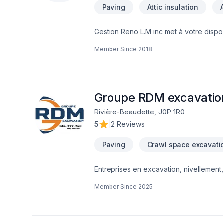
Paving
Attic insulation
Gestion Reno L.M inc met à votre dispos
Carrelage, Commercial, Cuisine, Démol
Member Since
2018
Insonorisation, Isolation, Isolation entre
Paysagement, Peinture, Peinture extérie
Revêtement extérieur, Salle de bain, So
Eastern Ontario,Laurentides,Laval,Mont
solutions adaptées à vos besoins spéci
Groupe RDM excavatio
Rivière-Beaudette, J0P 1R0
5
|
2 Reviews
Paving
Crawl space excavati
Entreprises en excavation, nivellement, 
margelles, station de pompage et plus
Member Since
2025