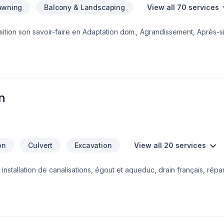
Awning
Balcony & Landscaping
View all 70 services
ition son savoir-faire en Adaptation dom., Agrandissement, Après-si
ition, Émondage, Entretien commercial, Entretien ménager, Excavati
-toît, Isolation mur, Isolation sous-sol, Margelle, Muret, Patio, Pavage
ur, Pierres naturelles, Piscine, Plancher, Portes et fenêtres, Rénov
us-sol, Tapis, Tirage de joint, Toiture, Tourbe, Ventilation pour em
érégie,Montréal. Grâce à notre approche centrée sur le client, no
fiques et à votre budg
n
on
Culvert
Excavation
View all 20 services
installation de canalisations, égout et aqueduc, drain français, répar
 encore.