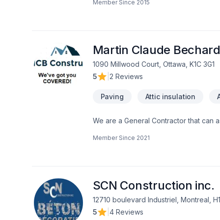
Member Since
2015
Excavation intérieur, Fissures, Fondatio
uni, Paysagement, Peinture, Plancher, S
projets les plus ambitieux. Nous privilé
nos clients. Parlons de votre projet a
Martin Claude Bechard
1090 Millwood Court, Ottawa, K1C 3G1
5
|
2 Reviews
Paving
Attic insulation
We are a General Contractor that can as
Member Since
2021
SCN Construction inc.
12710 boulevard Industriel, Montreal, H
5
|
4 Reviews