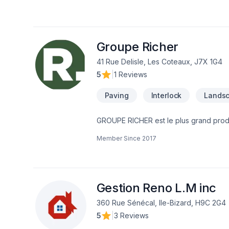
satisfaction client à Eastern Ontario,
chaque étape, avec des conseils sur m
réalité. Contactez-nous dès maintenant
Groupe Richer
41 Rue Delisle, Les Coteaux, J7X 1G4
5
|
1 Reviews
Paving
Interlock
Landsc
GROUPE RICHER est le plus grand prod
d'aménagement paysager, combiné au me
Member Since
2017
depuis 1962. Succursales : Sainte-Julie,
groupericher.com/contactez-nous/
Gestion Reno L.M inc
360 Rue Sénécal, Ile-Bizard, H9C 2G4
5
|
3 Reviews