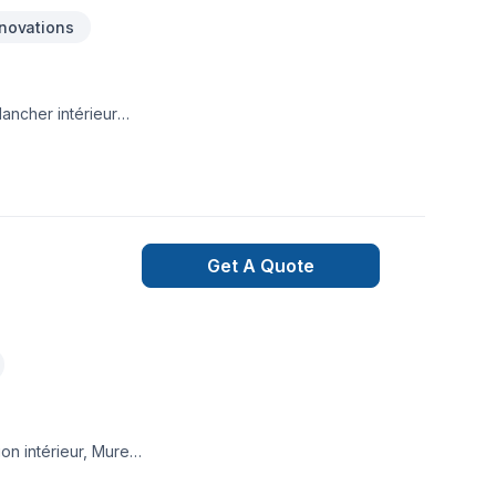
novations
ancher intérieur
Get A Quote
on intérieur, Muret,
a qualité et la