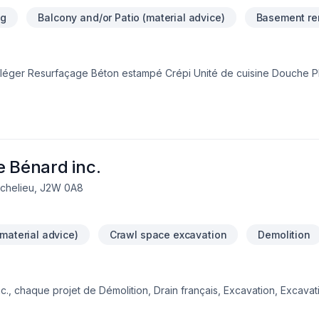
ng
Balcony and/or Patio (material advice)
Basement re
e léger Resurfaçage Béton estampé Crépi Unité de cuisine Douche Pl
en bois et plus...Rénovation
e Bénard inc.
Richelieu, J2W 0A8
material advice)
Crawl space excavation
Demolition
., chaque projet de Démolition, Drain français, Excavation, Excavati
, Transport est l'occasion de démontrer notre engagement envers l