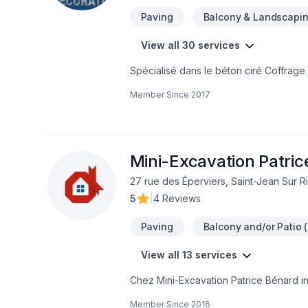
Paving
Balcony & Landscapi
View all 30 services
Spécialisé dans le béton ciré Coffrag
Mur intérieur Manteau de foyer Balcon 
Member Since
2017
Mini-Excavation Patric
27 rue des Éperviers, Saint-Jean Sur 
5
|
4 Reviews
Paving
Balcony and/or Patio (
View all 13 services
Chez Mini-Excavation Patrice Bénard inc
Pavage, Pavé uni, Paysagement, Tourbe
Member Since
2016