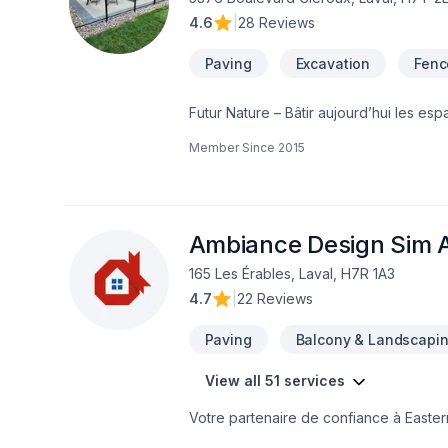
4.6
|
28 Reviews
Paving
Excavation
Fenc
Futur Nature – Bâtir aujourd’hui les e
réaliser vos travaux d’aménagement pa
Member Since
2015
Nature, nous réalisons des projets d’
expertise au service des clients pour 
harmonieux.Nous prenons en charge l’en
composite,terrassement, pavé uni, mur
rigueur, précision et des matériaux de qu
Ambiance Design Sim A
adaptées aux besoins de chaque client, 
165 Les Érables, Laval, H7R 1A3
Futur Nature, vous bénéficiez d’un ser
4.7
|
22 Reviews
vos attentes.Futur Nature – Bâtir aujou
Paving
Balcony & Landscapi
View all 51 services
Votre partenaire de confiance à Easte
Art, spécialiste de Arbres et haies, Bét