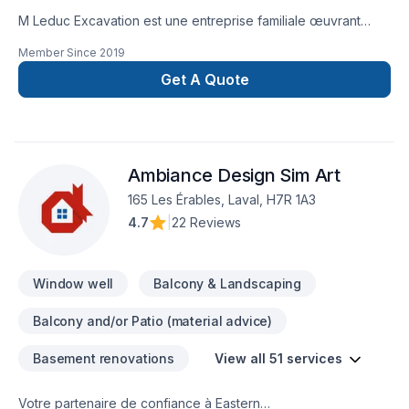
M Leduc Excavation est une entreprise familiale œuvrant
dans le domaine de l'excavation. Nous Offrons plusieurs
Member Since
2019
services reliés à l'excavation, tel que dalle de béton,
drainage de terrain, pose de margelles et excavation de tous
Get A Quote
genre. Nous nous spécialisons dans la pose de drains
français ainsi que dans l'imperméabilisation de vos
fondations avec réparation de fissures sur votre solage.
Notre priorité est la satisfaction de notre clientèle! Contactez
Ambiance Design Sim Art
nous pour toutes questions ou demande de soumission!Merci
de votre confiance!License RBQ et assurance complète
165 Les Érables, Laval, H7R 1A3
4.7
|
22 Reviews
Window well
Balcony & Landscaping
Balcony and/or Patio (material advice)
Basement renovations
View all 51 services
Votre partenaire de confiance à Eastern