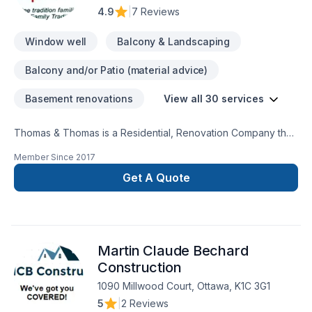
démarrez votre projet en toute confiance.
4.9
|
7 Reviews
Window well
Balcony & Landscaping
Balcony and/or Patio (material advice)
Basement renovations
View all 30 services
Thomas & Thomas is a Residential, Renovation Company that
has been a Family Tradition since our Grandfather started
Member Since
2017
operations back in 1920. We carry out a variety of Residential
Renovations such as:Complete Washroom Renovations
Get A Quote
Kitchen Alterations Ceramic Tile Installations Complete Interior
& Exterior Painting Brickwork Cement Work DecksFencesAll
Types of Large or Small Repairs
Martin Claude Bechard
Construction
1090 Millwood Court, Ottawa, K1C 3G1
5
|
2 Reviews