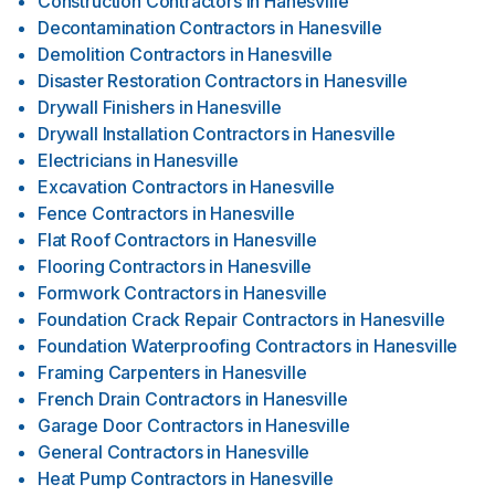
Construction Contractors
in
Hanesville
Decontamination Contractors
in
Hanesville
Demolition Contractors
in
Hanesville
Disaster Restoration Contractors
in
Hanesville
Drywall Finishers
in
Hanesville
Drywall Installation Contractors
in
Hanesville
Electricians
in
Hanesville
Excavation Contractors
in
Hanesville
Fence Contractors
in
Hanesville
Flat Roof Contractors
in
Hanesville
Flooring Contractors
in
Hanesville
Formwork Contractors
in
Hanesville
Foundation Crack Repair Contractors
in
Hanesville
Foundation Waterproofing Contractors
in
Hanesville
Framing Carpenters
in
Hanesville
French Drain Contractors
in
Hanesville
Garage Door Contractors
in
Hanesville
General Contractors
in
Hanesville
Heat Pump Contractors
in
Hanesville