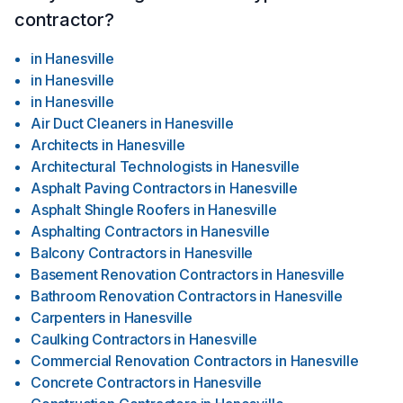
contractor?
in
Hanesville
in
Hanesville
in
Hanesville
Air Duct Cleaners
in
Hanesville
Architects
in
Hanesville
Architectural Technologists
in
Hanesville
Asphalt Paving Contractors
in
Hanesville
Asphalt Shingle Roofers
in
Hanesville
Asphalting Contractors
in
Hanesville
Balcony Contractors
in
Hanesville
Basement Renovation Contractors
in
Hanesville
Bathroom Renovation Contractors
in
Hanesville
Carpenters
in
Hanesville
Caulking Contractors
in
Hanesville
Commercial Renovation Contractors
in
Hanesville
Concrete Contractors
in
Hanesville