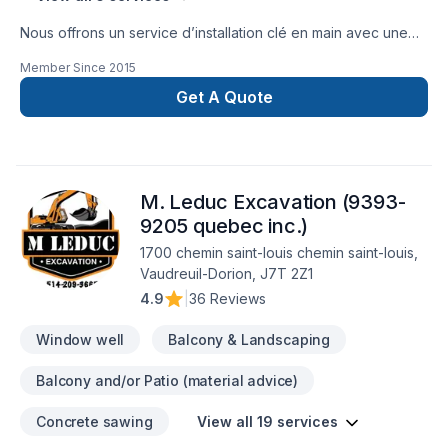
Nous offrons un service d’installation clé en main avec une
garantie de 10 ans. Nos équipes d’installateurs sont qualifiés
Member Since
2015
et outillés pour offrir un service à la hauteur de vos
exigences. Un produit de qualité maintiendra son bon
Get A Quote
fonctionnement ainsi que son étanchéité tout au long de sa
durée de vie, si celui-ci est bien installé.
M. Leduc Excavation (9393-
9205 quebec inc.)
1700 chemin saint-louis chemin saint-louis,
Vaudreuil-Dorion, J7T 2Z1
4.9
|
36 Reviews
Window well
Balcony & Landscaping
Balcony and/or Patio (material advice)
Concrete sawing
View all 19 services