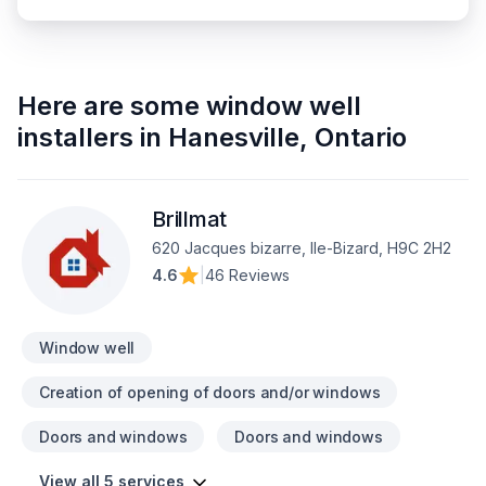
Here are some
window well
installers
in
Hanesville
,
Ontario
Brillmat
620 Jacques bizarre, Ile-Bizard, H9C 2H2
4.6
|
46 Reviews
Window well
Creation of opening of doors and/or windows
Doors and windows
Doors and windows
View all 5 services