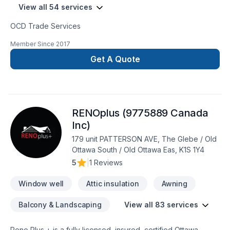
View all 54 services
OCD Trade Services
Member Since
2017
Get A Quote
RENOplus (9775889 Canada
Inc)
179 unit PATTERSON AVE, The Glebe / Old
Ottawa South / Old Ottawa Eas, K1S 1Y4
5
|
1 Reviews
Window well
Attic insulation
Awning
Balcony & Landscaping
View all 83 services
Reno Plus + is a fully licensed, insured, certified Ottawa