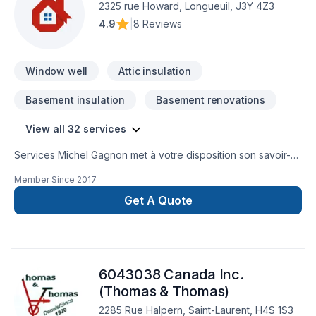
aspirations.
2325 rue Howard, Longueuil, J3Y 4Z3
4.9
|
8 Reviews
Window well
Attic insulation
Basement insulation
Basement renovations
View all 32 services
Services Michel Gagnon met à votre disposition son savoir-
faire en Armoires, Calfeutrage, Carrelage, Cuisine,
Member Since
2017
Démolition, Escalier et rampe, Gypse, Insonorisation, Isolation,
Isolation entre-toît, Isolation mur, Isolation sous-sol, Margelle,
Get A Quote
Meubles, Peinture, Plancher, Porte de garage, Portes et
fenêtres, Salle de bain, Sous-sol, Tapis, Teinture de
plancher, Tirage de joint pour embellir vos espaces à Eastern
Ontario,Estrie,Laurentides,Laval,Montérégie,Montréal. Grâce
6043038 Canada Inc.
à notre approche centrée sur le client, nous proposons des
solutions adaptées à vos besoins spécifiques et à votre
(Thomas & Thomas)
budget. Demandez votre soumission personnalisée et
2285 Rue Halpern, Saint-Laurent, H4S 1S3