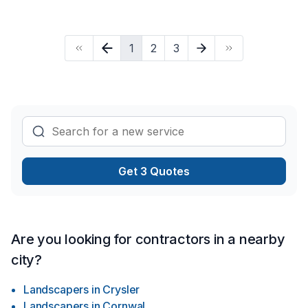
1
2
3
Get 3 Quotes
Are you looking for contractors in a nearby
city?
Landscapers
in
Crysler
Landscapers
in
Cornwal