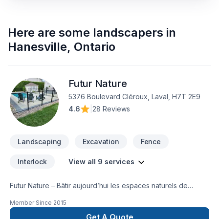
Here are some
landscapers
in
Hanesville
,
Ontario
Futur Nature
5376 Boulevard Cléroux, Laval, H7T 2E9
4.6
|
28 Reviews
Landscaping
Excavation
Fence
Interlock
View all 9 services
Futur Nature – Bâtir aujourd’hui les espaces naturels de
demain.La compagnie Future Nature est un interlocuteur de
Member Since
2015
choix pour réaliser vos travaux d’aménagement
paysager.Futur Nature – Aménagement extérieur et projets
Get A Quote