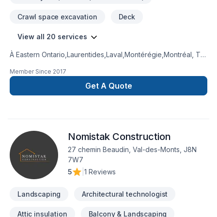
Crawl space excavation
Deck
View all 20 services
À Eastern Ontario,Laurentides,Laval,Montérégie,Montréal, TR
Métropole transforme vos idées en réalisations durables
Member Since
2017
grâce à une approche unique dans le domaine de Arbres et
haies, Béton, Clôture, Excavation, Excavation intérieur,
Get A Quote
Horticulture, Irrigation, Muret, Patio, Pavage, Pavé uni,
Paysagement, Piscine, Tourbe, Transport, Travaux routiers.
Nous privilégions la transparence, l'écoute et l'efficacité
pour bâtir des relations de confiance avec nos clients.
Nomistak Construction
Confiez votre projet à une équipe qui a à cœur votre
satisfaction.
27 chemin Beaudin, Val-des-Monts, J8N
7W7
5
|
1 Reviews
Landscaping
Architectural technologist
Attic insulation
Balcony & Landscaping