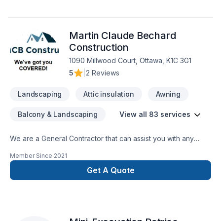
Fondations, Foyer et poêle, Gypse, Horticulture, Irrigation,
Margelle, Muret, Patio, Pavage, Pavé uni, Paysagement,
Peinture, Plancher, Salle de bain, Soudeur, Sous-sol, Tapis,
Martin Claude Bechard
Tourbe, Transport, prêt à concrétiser vos projets les plus
ambitieux. Nous privilégions la transparence, l'écoute et
Construction
l'efficacité pour bâtir des relations de confiance avec nos
1090 Millwood Court, Ottawa, K1C 3G1
clients. Parlons de votre projet aujourd'hui et voyons
5
|
2 Reviews
comment nous pouvons vous aider.
Landscaping
Attic insulation
Awning
Balcony & Landscaping
View all 83 services
We are a General Contractor that can assist you with any
services from foundations to roofing.
Member Since
2021
Get A Quote