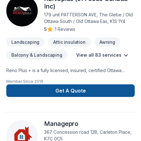
Inc)
179 unit PATTERSON AVE, The Glebe / Old
Ottawa South / Old Ottawa Eas, K1S 1Y4
5
|
1 Reviews
Landscaping
Attic insulation
Awning
Balcony & Landscaping
View all 83 services
Reno Plus + is a fully licensed, insured, certified Ottawa
General Contractor, a premier custom designer and
Member Since
2019
remodeling expert specializing in Custom Home Renovations
& additions. Our goal is to provide our clients top-high-quality
Get A Quote
jobs according to their specific needs and requests, always
on time, on budget at affordable prices. We can complete
any indoor & outdoor renovations, custom painting and all
type of construction. We treat each individual renovation
Managepro
project with seriousness and professionalism, putting special
attention to details, regardless the size and the complexity of
367 Concession road 12B, Carleton Place,
the job.
K7C 0C5