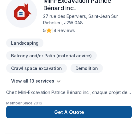
Mini-Excavation Patrice
Bénard inc.
27 rue des Éperviers, Saint-Jean Sur
Richelieu, J2W 0A8
5
|
4 Reviews
Landscaping
Balcony and/or Patio (material advice)
Crawl space excavation
Demolition
View all 13 services
Chez Mini-Excavation Patrice Bénard inc., chaque projet de
Démolition, Drain français, Excavation, Excavation intérieur,
Member Since
2016
Muret, Pavage, Pavé uni, Paysagement, Tourbe, Transport
est l'occasion de démontrer notre engagement envers la
Get A Quote
qualité et la satisfaction client à Eastern
Ontario,Estrie,Laval,Montérégie,Montréal. Notre équipe
expérimentée vous accompagne à chaque étape, avec des
conseils sur mesure et un service clé en main irréprochable.