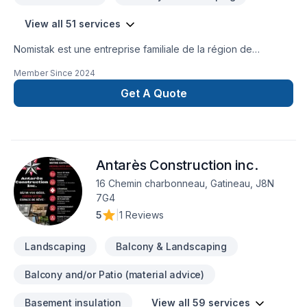
View all 51 services
Nomistak est une entreprise familiale de la région de
l'Outaouais qui offre des services de construction et de
Member Since
2024
rénovation autant dans le secteur résidentiel que
commercial.Chaque projet signé Nomistak est un gage de
Get A Quote
qualité et de professionalisme! Contactez nous au 873-455-
9845 ou par courriel admin@nomistak.com
Antarès Construction inc.
16 Chemin charbonneau, Gatineau, J8N
7G4
5
|
1 Reviews
Landscaping
Balcony & Landscaping
Balcony and/or Patio (material advice)
Basement insulation
View all 59 services