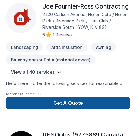
Joe Fournier-Ross Contracting
Transformons ensemble vos idées en réalité. Contactez-nous
dès maintenant.
2430 Carlsen Avenue, Heron Gate / Heron
Park / Riverside Park / Hunt Club /
Riverside South / YOW, K1V 8G1
5
|
1 Reviews
Landscaping
Attic insulation
Awning
Balcony and/or Patio (material advice)
View all 40 services
Hello there, I offer the following services for reasonable
prices, Trim work, baseboards, quarter round, window
Member Since
2017
casing, door casing, all types of flooring Laminate, hardwood,
engineered hardwood, cedar tongue and groove installation,
Get A Quote
fire-pit installation, backsplashes and accent walls, as well as
a variety of other services.
RENOplus (9775889 Canada