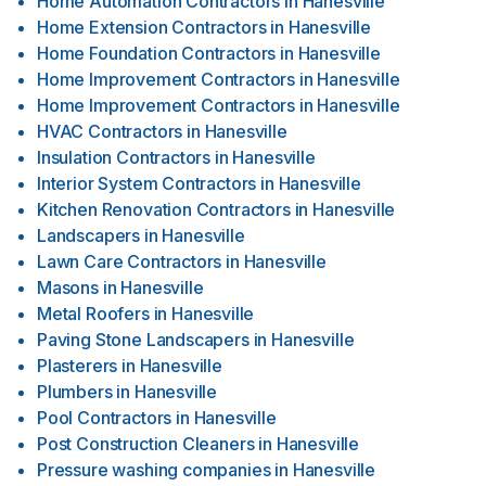
Home Automation Contractors
in
Hanesville
Home Extension Contractors
in
Hanesville
Home Foundation Contractors
in
Hanesville
Home Improvement Contractors
in
Hanesville
Home Improvement Contractors
in
Hanesville
HVAC Contractors
in
Hanesville
Insulation Contractors
in
Hanesville
Interior System Contractors
in
Hanesville
Kitchen Renovation Contractors
in
Hanesville
Landscapers
in
Hanesville
Lawn Care Contractors
in
Hanesville
Masons
in
Hanesville
Metal Roofers
in
Hanesville
Paving Stone Landscapers
in
Hanesville
Plasterers
in
Hanesville
Plumbers
in
Hanesville
Pool Contractors
in
Hanesville
Post Construction Cleaners
in
Hanesville
Pressure washing companies
in
Hanesville