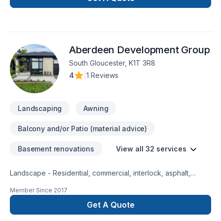
Aberdeen Development Group
South Gloucester, K1T 3R8
4
|
1 Reviews
Landscaping
Awning
Balcony and/or Patio (material advice)
Basement renovations
View all 32 services
Landscape - Residential, commercial, interlock, asphalt,
decks wood composite, fences wood vinyl, pools, retaining
Member Since
2017
walls, gardens
Get A Quote