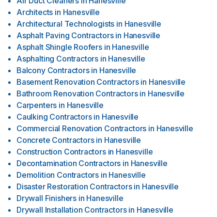
Air Duct Cleaners
in
Hanesville
Architects
in
Hanesville
Architectural Technologists
in
Hanesville
Asphalt Paving Contractors
in
Hanesville
Asphalt Shingle Roofers
in
Hanesville
Asphalting Contractors
in
Hanesville
Balcony Contractors
in
Hanesville
Basement Renovation Contractors
in
Hanesville
Bathroom Renovation Contractors
in
Hanesville
Carpenters
in
Hanesville
Caulking Contractors
in
Hanesville
Commercial Renovation Contractors
in
Hanesville
Concrete Contractors
in
Hanesville
Construction Contractors
in
Hanesville
Decontamination Contractors
in
Hanesville
Demolition Contractors
in
Hanesville
Disaster Restoration Contractors
in
Hanesville
Drywall Finishers
in
Hanesville
Drywall Installation Contractors
in
Hanesville