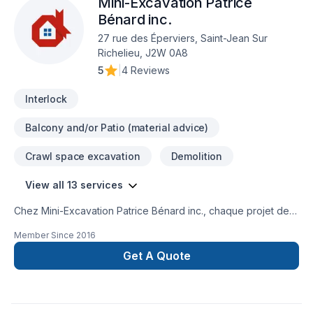
Mini-Excavation Patrice
Bénard inc.
27 rue des Éperviers, Saint-Jean Sur
Richelieu, J2W 0A8
5
|
4 Reviews
Interlock
Balcony and/or Patio (material advice)
Crawl space excavation
Demolition
View all 13 services
Chez Mini-Excavation Patrice Bénard inc., chaque projet de
Démolition, Drain français, Excavation, Excavation intérieur,
Member Since
2016
Muret, Pavage, Pavé uni, Paysagement, Tourbe, Transport
est l'occasion de démontrer notre engagement envers la
Get A Quote
qualité et la satisfaction client à Eastern
Ontario,Estrie,Laval,Montérégie,Montréal. Notre équipe
expérimentée vous accompagne à chaque étape, avec des