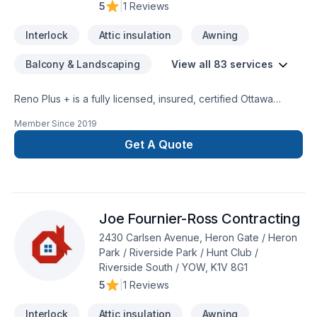
5
|
1 Reviews
Interlock
Attic insulation
Awning
Balcony & Landscaping
View all 83 services
Reno Plus + is a fully licensed, insured, certified Ottawa
General Contractor, a premier custom designer and
Member Since
2019
remodeling expert specializing in Custom Home Renovations
& additions. Our goal is to provide our clients top-high-quality
Get A Quote
jobs according to their specific needs and requests, always
on time, on budget at affordable prices. We can complete
any indoor & outdoor renovations, custom painting and all
type of construction. We treat each individual renovation
Joe Fournier-Ross Contracting
project with seriousness and professionalism, putting special
attention to details, regardless the size and the complexity of
2430 Carlsen Avenue, Heron Gate / Heron
the job.
Park / Riverside Park / Hunt Club /
Riverside South / YOW, K1V 8G1
5
|
1 Reviews
Interlock
Attic insulation
Awning