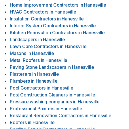
Home Improvement Contractors
in
Hanesville
HVAC Contractors
in
Hanesville
Insulation Contractors
in
Hanesville
Interior System Contractors
in
Hanesville
Kitchen Renovation Contractors
in
Hanesville
Landscapers
in
Hanesville
Lawn Care Contractors
in
Hanesville
Masons
in
Hanesville
Metal Roofers
in
Hanesville
Paving Stone Landscapers
in
Hanesville
Plasterers
in
Hanesville
Plumbers
in
Hanesville
Pool Contractors
in
Hanesville
Post Construction Cleaners
in
Hanesville
Pressure washing companies
in
Hanesville
Professional Painters
in
Hanesville
Restaurant Renovation Contractors
in
Hanesville
Roofers
in
Hanesville