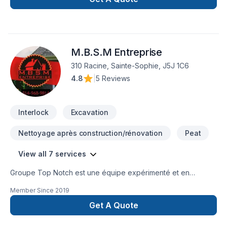
M.B.S.M Entreprise
310 Racine, Sainte-Sophie, J5J 1C6
4.8
|
5 Reviews
Interlock
Excavation
Nettoyage après construction/rénovation
Peat
View all 7 services
Groupe Top Notch est une équipe expérimenté et en
constante évolution. Notre mission est simple; la satisfaction
Member Since
2019
de notre clientèle et un service de qualité exceptionnelle
dans un délais qui vous convient. Chez Groupe Top Notch,
Get A Quote
on se souci de vous. Nous nous assurons de vous créer un
espace de vie confortable et au goût du jour. Que se soit