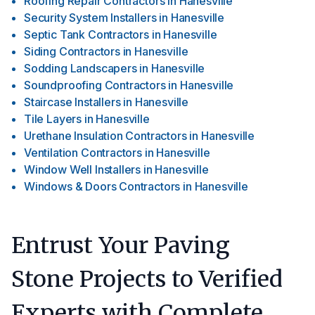
Roofing Repair Contractors
in
Hanesville
Security System Installers
in
Hanesville
Septic Tank Contractors
in
Hanesville
Siding Contractors
in
Hanesville
Sodding Landscapers
in
Hanesville
Soundproofing Contractors
in
Hanesville
Staircase Installers
in
Hanesville
Tile Layers
in
Hanesville
Urethane Insulation Contractors
in
Hanesville
Ventilation Contractors
in
Hanesville
Window Well Installers
in
Hanesville
Windows & Doors Contractors
in
Hanesville
Entrust Your Paving
Stone Projects to Verified
Experts with Complete