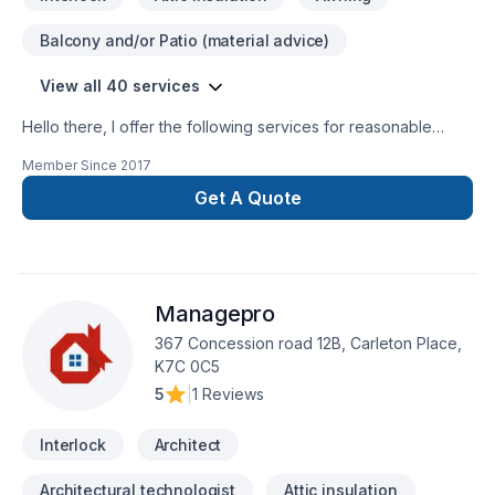
Balcony and/or Patio (material advice)
View all 40 services
Hello there, I offer the following services for reasonable
prices, Trim work, baseboards, quarter round, window
Member Since
2017
casing, door casing, all types of flooring Laminate, hardwood,
engineered hardwood, cedar tongue and groove installation,
Get A Quote
fire-pit installation, backsplashes and accent walls, as well as
a variety of other services.
Managepro
367 Concession road 12B, Carleton Place,
K7C 0C5
5
|
1 Reviews
Interlock
Architect
Architectural technologist
Attic insulation