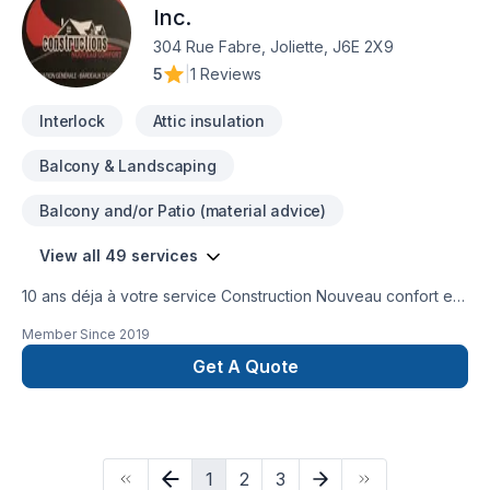
Inc.
304 Rue Fabre, Joliette, J6E 2X9
5
|
1 Reviews
Interlock
Attic insulation
Balcony & Landscaping
Balcony and/or Patio (material advice)
View all 49 services
10 ans déja à votre service Construction Nouveau confort est
là pour répondre a tous vos besoins. Spécialisé en
Member Since
2019
rénovation de tout genre , de petit a gros budjets.
Construction charpente de bois , finition interieur et
Get A Quote
exterieure , coffrage et finition de béton ainsi que toiture.
1
2
3