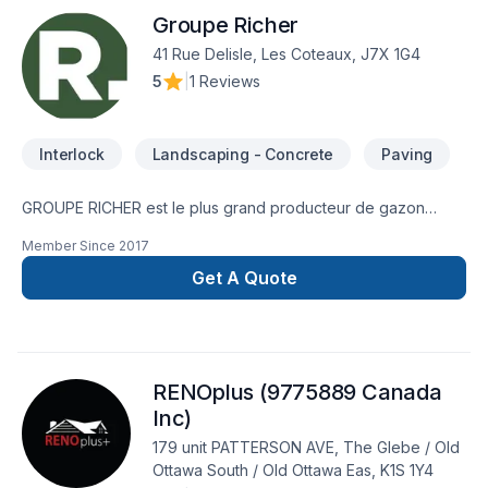
conseils sur mesure et un service clé en main irréprochable.
Groupe Richer
Transformons ensemble vos idées en réalité. Contactez-nous
dès maintenant.
41 Rue Delisle, Les Coteaux, J7X 1G4
5
|
1 Reviews
Interlock
Landscaping - Concrete
Paving
GROUPE RICHER est le plus grand producteur de gazon
cultivé du Québec et offre également une vaste gamme de
Member Since
2017
produits d'aménagement paysager, combiné au meilleur
service de l'industrie. Une entreprise familiale dynamique et
Get A Quote
passionnée depuis 1962. Succursales : Sainte-Julie, Mercier,
Les Coteaux, Dorval, Terrebonne, Lacolle, Trois-Rivières et
Victoriaville! groupericher.com/contactez-nous/
RENOplus (9775889 Canada
Inc)
179 unit PATTERSON AVE, The Glebe / Old
Ottawa South / Old Ottawa Eas, K1S 1Y4