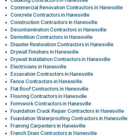
Caulking Contractors
in
Hanesville
Commercial Renovation Contractors
in
Hanesville
Concrete Contractors
in
Hanesville
Construction Contractors
in
Hanesville
Decontamination Contractors
in
Hanesville
Demolition Contractors
in
Hanesville
Disaster Restoration Contractors
in
Hanesville
Drywall Finishers
in
Hanesville
Drywall Installation Contractors
in
Hanesville
Electricians
in
Hanesville
Excavation Contractors
in
Hanesville
Fence Contractors
in
Hanesville
Flat Roof Contractors
in
Hanesville
Flooring Contractors
in
Hanesville
Formwork Contractors
in
Hanesville
Foundation Crack Repair Contractors
in
Hanesville
Foundation Waterproofing Contractors
in
Hanesville
Framing Carpenters
in
Hanesville
French Drain Contractors
in
Hanesville