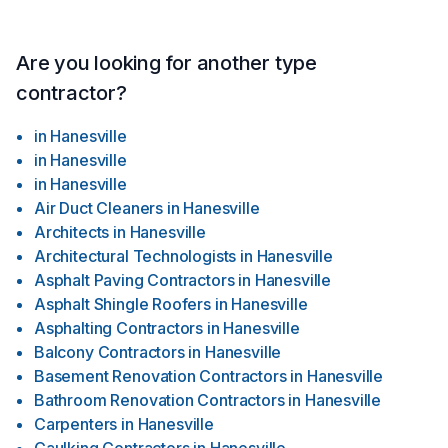
Are you looking for another type
contractor?
in
Hanesville
in
Hanesville
in
Hanesville
Air Duct Cleaners
in
Hanesville
Architects
in
Hanesville
Architectural Technologists
in
Hanesville
Asphalt Paving Contractors
in
Hanesville
Asphalt Shingle Roofers
in
Hanesville
Asphalting Contractors
in
Hanesville
Balcony Contractors
in
Hanesville
Basement Renovation Contractors
in
Hanesville
Bathroom Renovation Contractors
in
Hanesville
Carpenters
in
Hanesville