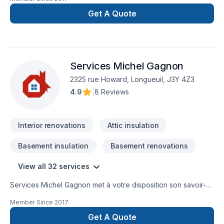
de réalisez vos travaux tout en restant à votre
écoute. Service personnalisé !
Get A Quote
Services Michel Gagnon
2325 rue Howard, Longueuil, J3Y 4Z3
4.9
|
8 Reviews
Interior renovations
Attic insulation
Basement insulation
Basement renovations
View all 32 services
Services Michel Gagnon met à votre disposition son savoir-
faire en Armoires, Calfeutrage, Carrelage, Cuisine,
Member Since
2017
Démolition, Escalier et rampe, Gypse, Insonorisation, Isolation,
Isolation entre-toît, Isolation mur, Isolation sous-sol, Margelle,
Get A Quote