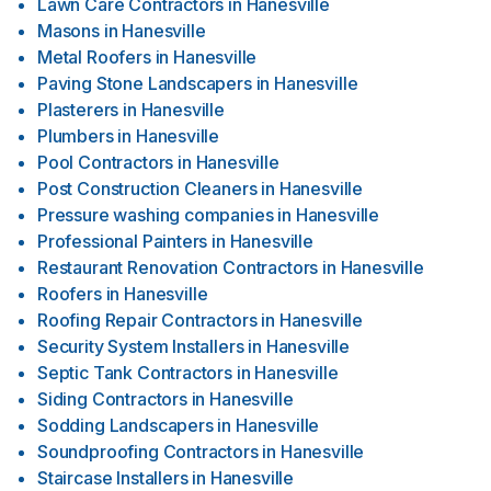
Lawn Care Contractors
in
Hanesville
Masons
in
Hanesville
Metal Roofers
in
Hanesville
Paving Stone Landscapers
in
Hanesville
Plasterers
in
Hanesville
Plumbers
in
Hanesville
Pool Contractors
in
Hanesville
Post Construction Cleaners
in
Hanesville
Pressure washing companies
in
Hanesville
Professional Painters
in
Hanesville
Restaurant Renovation Contractors
in
Hanesville
Roofers
in
Hanesville
Roofing Repair Contractors
in
Hanesville
Security System Installers
in
Hanesville
Septic Tank Contractors
in
Hanesville
Siding Contractors
in
Hanesville
Sodding Landscapers
in
Hanesville
Soundproofing Contractors
in
Hanesville
Staircase Installers
in
Hanesville