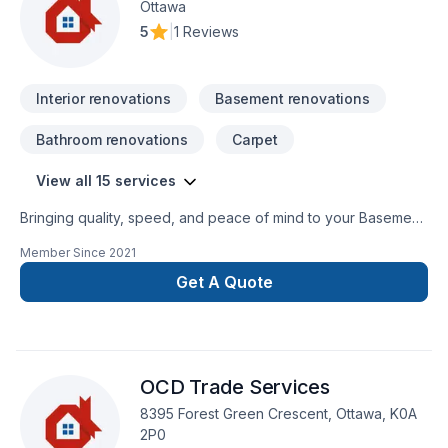
Ottawa
5
|
1 Reviews
Interior renovations
Basement renovations
Bathroom renovations
Carpet
View all 15 services
Bringing quality, speed, and peace of mind to your Basement,
Bathroom, Carpeting, Drywall taping, Exterior painting, Floor
Member Since
2021
staining, Flooring, Kitchen, Masonry, Painting, Tiling projects
in Eastern Ontario. Our experienced team focuses on
Get A Quote
precision, quality workmanship, and seamless client
experience. Get started with a team that’s committed to your
success. At Goldmann Painting, we’re driven by the belief that
every client deserves exceptional service and lasting results.
OCD Trade Services
8395 Forest Green Crescent, Ottawa, K0A
2P0