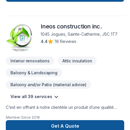
Meubles, Peinture, Plancher, Porte de garage, Portes et
fenêtres, Salle de bain, Sous-sol, Tapis, Teinture de
plancher, Tirage de joint pour embellir vos espaces à Eastern
Ontario,Estrie,Laurentides,Laval,Montérégie,Montréal. Grâce
Ineos construction inc.
à notre approche centrée sur le client, nous proposons des
solutions adaptées à vos besoins spécifiques et à votre
1045 Jogues, Sainte-Catherine, J5C 1T7
budget. Demandez votre soumission personnalisée et
4.4
|
16 Reviews
démarrez votre projet en toute confiance.
Interior renovations
Attic insulation
Balcony & Landscaping
Balcony and/or Patio (material advice)
View all 39 services
C’est en offrant à notre clientèle un produit d’une qualité
irréprochable, conforme à ses besoins, livré à l’intérieur de
Member Since
2018
délais précis, au moindre coût possible, que nous arrivons à
nous démarquer de la compétition.Vous avez des projets de
Get A Quote