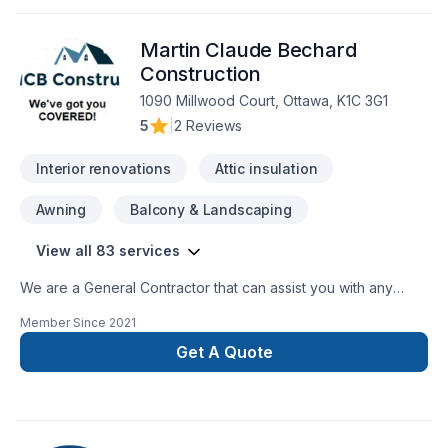
and always on-site✔ pays attention to detail✔ honest✔ is
very courteous and attentive to your concerns✔ provides
Martin Claude Bechard
design and build services✔ 3D renders and floor plans
before the actual renovation, so you can visually see what
Construction
you’re getting in the comfort of your home before you even
1090 Millwood Court, Ottawa, K1C 3G1
commit.✔ M3 Renovation Services provides an extensive list
5
|
2 Reviews
of services.
Interior renovations
Attic insulation
Awning
Balcony & Landscaping
View all 83 services
We are a General Contractor that can assist you with any
services from foundations to roofing.
Member Since
2021
Get A Quote