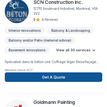
SCN Construction inc.
12710 boulevard Industriel, Montreal, H1A
3V2
5
|
4 Reviews
Interior renovations
Balcony & Landscaping
Balcony and/or Patio (material advice)
Basement renovations
View all 30 services
Spécialisé dans le béton ciré Coffrage léger Resurfaçage
Béton estampé Crépi Unité de cuisine Douche Plancher
Member Since
2017
intérieur Mur intérieur Manteau de foyer Balcon en bois et
plus...Rénovation
Get A Quote
Goldmann Painting