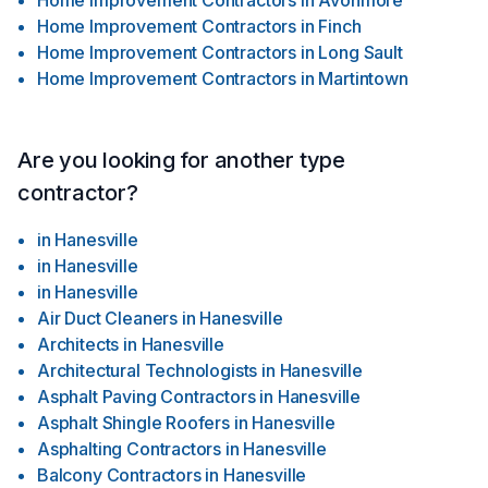
Home Improvement Contractors
in
Avonmore
Home Improvement Contractors
in
Finch
Home Improvement Contractors
in
Long Sault
Home Improvement Contractors
in
Martintown
Are you looking for another type
contractor?
in
Hanesville
in
Hanesville
in
Hanesville
Air Duct Cleaners
in
Hanesville
Architects
in
Hanesville
Architectural Technologists
in
Hanesville
Asphalt Paving Contractors
in
Hanesville
Asphalt Shingle Roofers
in
Hanesville
Asphalting Contractors
in
Hanesville
Balcony Contractors
in
Hanesville