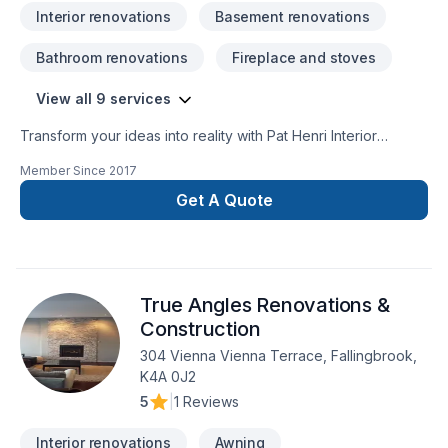
Interior renovations
Basement renovations
Bathroom renovations
Fireplace and stoves
View all 9 services
Transform your ideas into reality with Pat Henri Interior
Solutions, your local expert in Basement, Bathroom, Fireplace
Member Since
2017
and stoves, Gypsum, Kitchen, Painting in Eastern Ontario. Our
experienced team focuses on precision, quality
Get A Quote
workmanship, and seamless client experience. Looking
forward to helping you build something amazing — reach out
now. At Pat Henri Interior Solutions, we’re driven by the belief
that every client deserves exceptional service and lasting
True Angles Renovations &
results.
Construction
304 Vienna Vienna Terrace, Fallingbrook,
K4A 0J2
5
|
1 Reviews
Interior renovations
Awning