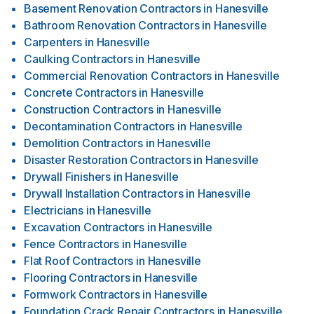
Basement Renovation Contractors
in
Hanesville
Bathroom Renovation Contractors
in
Hanesville
Carpenters
in
Hanesville
Caulking Contractors
in
Hanesville
Commercial Renovation Contractors
in
Hanesville
Concrete Contractors
in
Hanesville
Construction Contractors
in
Hanesville
Decontamination Contractors
in
Hanesville
Demolition Contractors
in
Hanesville
Disaster Restoration Contractors
in
Hanesville
Drywall Finishers
in
Hanesville
Drywall Installation Contractors
in
Hanesville
Electricians
in
Hanesville
Excavation Contractors
in
Hanesville
Fence Contractors
in
Hanesville
Flat Roof Contractors
in
Hanesville
Flooring Contractors
in
Hanesville
Formwork Contractors
in
Hanesville
Foundation Crack Repair Contractors
in
Hanesville