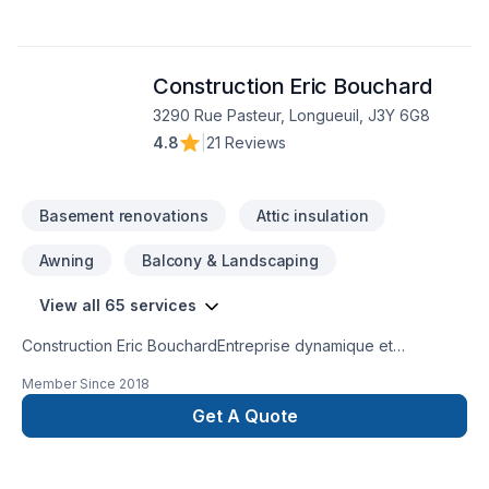
Construction Eric Bouchard
3290 Rue Pasteur, Longueuil, J3Y 6G8
4.8
|
21 Reviews
Basement renovations
Attic insulation
Awning
Balcony & Landscaping
View all 65 services
Construction Eric BouchardEntreprise dynamique et
professionnelle possédant ses cartes de compétences
Member Since
2018
(CCQ) et plus de 15 ans d’expérience. Entrepreneur Général
à votre disposition pour réaliser vos projets de rénovation
Get A Quote
personalisés. Qu'ils soient petits ou gros, nous avons à coeur
de vous satisfaire. Nous nous spécialisons dans:-Coffrage de
tout genre - Drains français intérieurs/extérieurs , bassin de