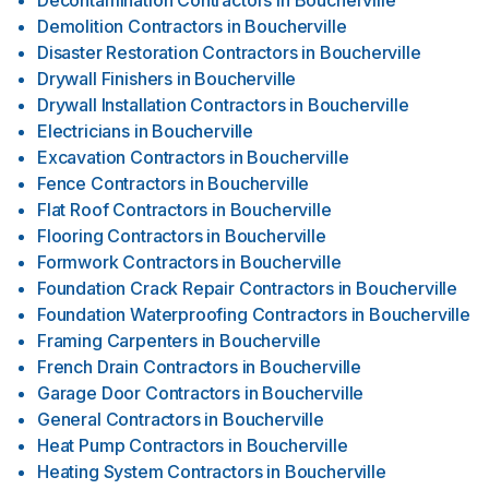
Decontamination Contractors
in
Boucherville
Demolition Contractors
in
Boucherville
Disaster Restoration Contractors
in
Boucherville
Drywall Finishers
in
Boucherville
Drywall Installation Contractors
in
Boucherville
Electricians
in
Boucherville
Excavation Contractors
in
Boucherville
Fence Contractors
in
Boucherville
Flat Roof Contractors
in
Boucherville
Flooring Contractors
in
Boucherville
Formwork Contractors
in
Boucherville
Foundation Crack Repair Contractors
in
Boucherville
Foundation Waterproofing Contractors
in
Boucherville
Framing Carpenters
in
Boucherville
French Drain Contractors
in
Boucherville
Garage Door Contractors
in
Boucherville
General Contractors
in
Boucherville
Heat Pump Contractors
in
Boucherville
Heating System Contractors
in
Boucherville