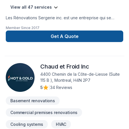
View all 47 services
Les Rénovations Sergerie inc. est une entreprise qui se
spécialise dans le domaine de la rénovation résidentielle en
Member Since
2017
tout genre. Plus précisément, en cuisine,salle de bain,finition
de sous sol ,projet clé en main ,agrandissement en tout
Get A Quote
genre ,démolition. Nous saurons répondre à vos attentes
avec nos équipes spécialisés et aussi avec notre passion
pour le métier .N'hésitez pas a nous contacter pour une
soumission rapide et il nous fera plaisir de venir vous
Chaud et Froid Inc
rencontrer. Un service à la hauteur de vos attentes !!!
4400 Chemin de la Côte-de-Liesse (Suite
115 B ), Montreal, H4N 2P7
5
|
34 Reviews
Basement renovations
Commercial premises renovations
Cooling systems
HVAC