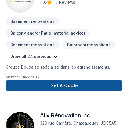
4.6
|
17 Reviews
Basement renovations
Balcony and/or Patio (material advice)
Basement renovations
Bathroom renovations
View all 24 services
Groupe Bouda se spécialise dans les agrandissements
résidentiels, les réaménagements intérieurs complets et les
Member Since
2015
projets clé en main.Notre équipe prend en charge chaque
étape : conception, gestion, coordination et exécution des
Get A Quote
travaux.Nous offrons un service structuré, professionnel et
durable, avec une approche axée sur la qualité, la précision
et la satisfaction de nos clients.
Alix Rénovation inc.
320 rue Carrière, Chateauguay, J6K 5A5