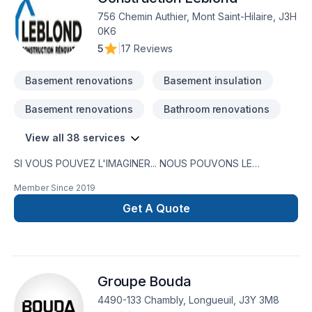
756 Chemin Authier, Mont Saint-Hilaire, J3H
0K6
5
|
17 Reviews
Basement renovations
Basement insulation
Basement renovations
Bathroom renovations
View all 38 services
SI VOUS POUVEZ L'IMAGINER... NOUS POUVONS LE
RÉALISERNous réalisons des projets de rénovation depuis
Member Since
2019
plus de 30 ans. Forts de cette expérience nous pouvons
vous aider à mener à bien vos projets.Voyez certaines de
Get A Quote
nos réalisations au www.leblond.pro .Au plaisir de vous
servir.André Leblond
Groupe Bouda
4490-133 Chambly, Longueuil, J3Y 3M8