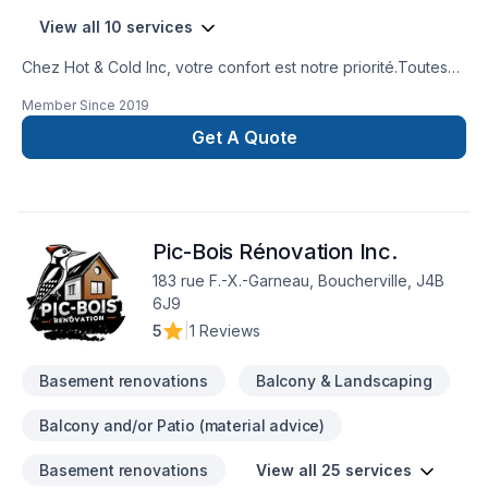
View all 10 services
Chez Hot & Cold Inc, votre confort est notre priorité.Toutes
nos thermopompes sont garanties pour 10 à 12 ans. En
Member Since
2019
choisissant nos thermopompes comme votre système de
chauffage et climatisation vous choisissez la durabilité, la
Get A Quote
fiabilité et le confort.Faites confiance à notre
équipe dévouée à satisfaire vos besoins!
Pic-Bois Rénovation Inc.
183 rue F.-X.-Garneau, Boucherville, J4B
6J9
5
|
1 Reviews
Basement renovations
Balcony & Landscaping
Balcony and/or Patio (material advice)
Basement renovations
View all 25 services