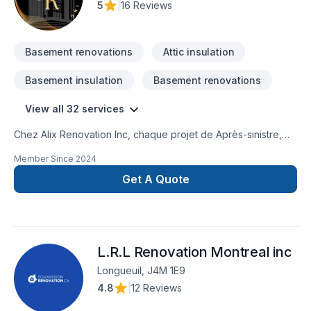
5
|
16 Reviews
Basement renovations
Attic insulation
Basement insulation
Basement renovations
View all 32 services
Chez Alix Renovation Inc, chaque projet de Après-sinistre,
Armoires, Carrelage, Cuisine, Démolition, Entretien
Member Since
2024
commercial, Escalier et rampe, Gypse, Peinture, Pierres
naturelles, Plancher, Rénovation générale, Salle de bain,
Get A Quote
Sous-sol, Tapis, Teinture de plancher est l'occasion de
démontrer notre engagement envers la qualité et la
satisfaction client à Laval,Montérégie,Montréal. Nous
privilégions la transparence, l'écoute et l'efficacité pour bâtir
L.R.L Renovation Montreal inc
des relations de confiance avec nos clients. Nous sommes
impatients de collaborer avec vous pour concrétiser votre
Longueuil, J4M 1E9
projet.
4.8
|
12 Reviews