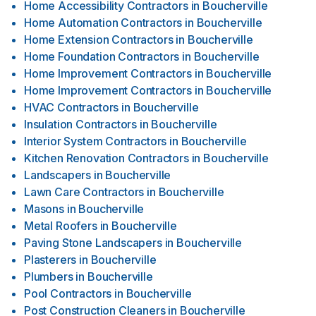
Home Accessibility Contractors
in
Boucherville
Home Automation Contractors
in
Boucherville
Home Extension Contractors
in
Boucherville
Home Foundation Contractors
in
Boucherville
Home Improvement Contractors
in
Boucherville
Home Improvement Contractors
in
Boucherville
HVAC Contractors
in
Boucherville
Insulation Contractors
in
Boucherville
Interior System Contractors
in
Boucherville
Kitchen Renovation Contractors
in
Boucherville
Landscapers
in
Boucherville
Lawn Care Contractors
in
Boucherville
Masons
in
Boucherville
Metal Roofers
in
Boucherville
Paving Stone Landscapers
in
Boucherville
Plasterers
in
Boucherville
Plumbers
in
Boucherville
Pool Contractors
in
Boucherville
Post Construction Cleaners
in
Boucherville