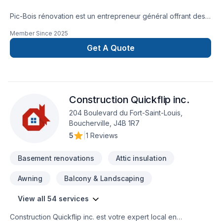
Pic-Bois rénovation est un entrepreneur général offrant des
services de rénovation résidentielle pour vos petits et gros
Member Since
2025
travaux. Notre objectif est d'offrir des services polyvalents,
abordables et de qualité aux résidents de Boucherville et les
Get A Quote
environs.Appelez-nous pour une estimation sans frais et sans
engagement.
Construction Quickflip inc.
204 Boulevard du Fort-Saint-Louis,
Boucherville, J4B 1R7
5
|
1 Reviews
Basement renovations
Attic insulation
Awning
Balcony & Landscaping
View all 54 services
Construction Quickflip inc. est votre expert local en