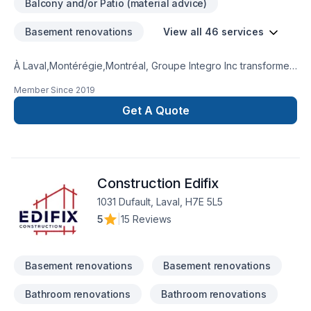
Balcony and/or Patio (material advice)
Basement renovations
View all 46 services
À Laval,Montérégie,Montréal, Groupe Integro Inc transforme
vos idées en réalisations durables grâce à une approche
Member Since
2019
unique dans le domaine de Adaptation dom.,
Agrandissement, Après-sinistre, Béton, Commercial, Crépis,
Get A Quote
Cuisine, Drain français, Excavation, Fissures, Garage,
Inspecteur, Maçonnerie, Muret, Patio, Pavage, Pavé uni,
Paysagement, Peinture extérieur, Plancher, Rénovation
générale, Revêtement extérieur, Salle de bain, Sous-sol,
Construction Edifix
Transport. Nous privilégions la transparence, l'écoute et
l'efficacité pour bâtir des relations de confiance avec nos
1031 Dufault, Laval, H7E 5L5
clients. Nous sommes impatients de collaborer avec vous
5
|
15 Reviews
pour concrétiser votre projet.
Basement renovations
Basement renovations
Bathroom renovations
Bathroom renovations