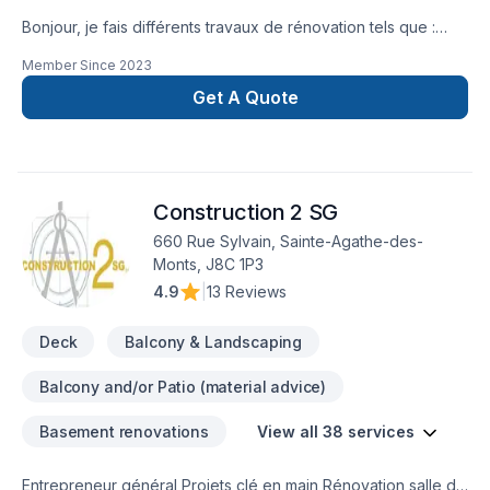
Bonjour, je fais différents travaux de rénovation tels que :
peinture, plancher flottant, patio, gyproc, joint, finition de
Member Since
2023
sous-sol, travaux apres sinistre. Travaux professionnels et
dans les délais.
Get A Quote
Construction 2 SG
660 Rue Sylvain, Sainte-Agathe-des-
Monts, J8C 1P3
4.9
|
13 Reviews
Deck
Balcony & Landscaping
Balcony and/or Patio (material advice)
Basement renovations
View all 38 services
Entrepreneur général Projets clé en main Rénovation salle de