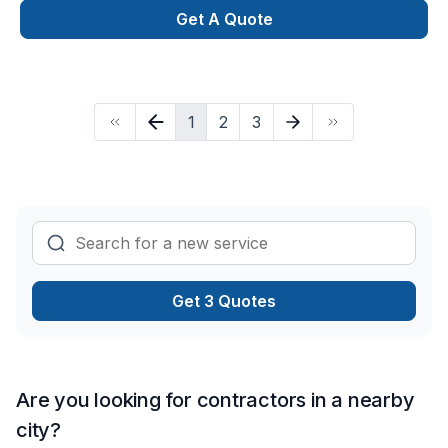
Isolation sous-sol,Isolation mur, Patio, Peinture, Peinture
Get A Quote
extérieur, Plancher, Revêtement extérieur, Salle de bain,
Sous-sol, Tirage de joint, Toiture. Nous desservons
Estrie,Montérégie avec passion et professionnalisme. Notre
mission : concrétiser vos projets tout en respectant vos
1
2
3
exigences, vos délais et votre vision. Confiez votre projet à
une équipe qui a à cœur votre satisfaction.
Get 3 Quotes
Are you looking for contractors in a nearby
city?