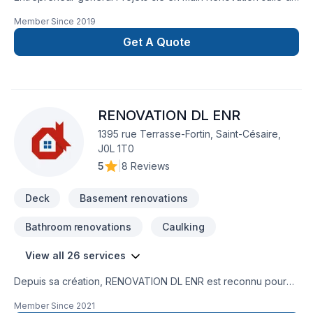
bain après sinistre Une équipe sur la Rive-Nors de Montréal
Member Since
2019
et une en Estrie pour mieux vous servir
Get A Quote
RENOVATION DL ENR
1395 rue Terrasse-Fortin, Saint-Césaire,
J0L 1T0
5
|
8 Reviews
Deck
Basement renovations
Bathroom renovations
Caulking
View all 26 services
Depuis sa création, RENOVATION DL ENR est reconnu pour
son expertise en Balcon de bois, Carrelage, Charpentier,
Member Since
2021
Cuisine, Démolition, Gouttières, Gypse, Insonorisation,