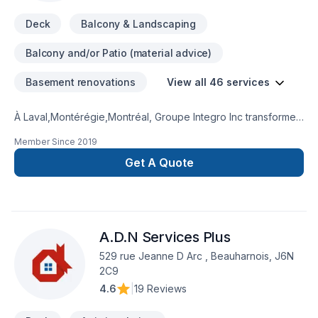
Deck
Balcony & Landscaping
Balcony and/or Patio (material advice)
Basement renovations
View all 46 services
À Laval,Montérégie,Montréal, Groupe Integro Inc transforme
vos idées en réalisations durables grâce à une approche
Member Since
2019
unique dans le domaine de Adaptation dom.,
Agrandissement, Après-sinistre, Béton, Commercial, Crépis,
Get A Quote
Cuisine, Drain français, Excavation, Fissures, Garage,
Inspecteur, Maçonnerie, Muret, Patio, Pavage, Pavé uni,
Paysagement, Peinture extérieur, Plancher, Rénovation
générale, Revêtement extérieur, Salle de bain, Sous-sol,
A.D.N Services Plus
Transport. Nous privilégions la transparence, l'écoute et
l'efficacité pour bâtir des relations de confiance avec nos
529 rue Jeanne D Arc , Beauharnois, J6N
clients. Nous sommes impatients de collaborer avec vous
2C9
pour concrétiser votre projet.
4.6
|
19 Reviews