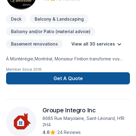
pergola...) ainsi que des conseils en planification et Design.
Deck
Balcony & Landscaping
Balcony and/or Patio (material advice)
Basement renovations
View all 30 services
À Montérégie,Montréal, Monsieur Finition transforme vos
idées en réalisations durables grâce à une approche unique
Member Since
2016
dans le domaine de la construction. Armoires, Balcon de bois,
Carrelage, Charpenterie, Cuisine, Gypse, Meubles, Patio,
Get A Quote
Plancher, Rénovation générale, Salle de bain, Sous-sol.
Grâce à notre approche centrée sur le client, nous
proposons des solutions adaptées à vos besoins spécifiques
et à votre budget. Demandez votre soumission personnalisée
Groupe Integro Inc
et démarrez votre projet en toute confiance.
8685 Rue Marjolaine, Saint-Léonard, H1R
2H4
4.6
|
24 Reviews