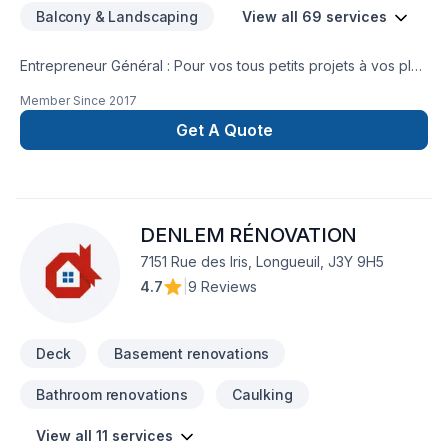
Balcony & Landscaping
View all 69 services
Entrepreneur Général : Pour vos tous petits projets à vos plus
gros projets nous nous serons en mesure de s’adaptez afin
Member Since
2017
de réalisez vos travaux tout en restant à votre
écoute. Service personnalisé !
Get A Quote
DENLEM RÉNOVATION
7151 Rue des Iris, Longueuil, J3Y 9H5
4.7
|
9 Reviews
Deck
Basement renovations
Bathroom renovations
Caulking
View all 11 services