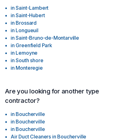
in
Saint-Lambert
in
Saint-Hubert
in
Brossard
in
Longueuil
in
Saint-Bruno-de-Montarville
in
Greenfield Park
in
Lemoyne
in
South shore
in
Monteregie
Are you looking for another type
contractor?
in
Boucherville
in
Boucherville
in
Boucherville
Air Duct Cleaners
in
Boucherville