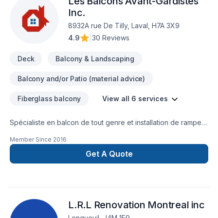
Les Balcons Avant-Gardistes
Inc.
8932A rue De Tilly, Laval, H7A 3X9
4.9
|
30 Reviews
Deck
Balcony & Landscaping
Balcony and/or Patio (material advice)
Fiberglass balcony
View all 6 services
Spécialiste en balcon de tout genre et installation de rampe
en aluminium ou de verre depuis plus de 20ans
Member Since
2016
Get A Quote
L.R.L Renovation Montreal inc
Longueuil, J4M 1E9