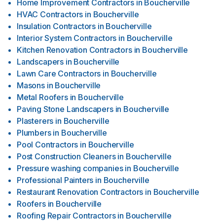
Home Improvement Contractors
in
Boucherville
HVAC Contractors
in
Boucherville
Insulation Contractors
in
Boucherville
Interior System Contractors
in
Boucherville
Kitchen Renovation Contractors
in
Boucherville
Landscapers
in
Boucherville
Lawn Care Contractors
in
Boucherville
Masons
in
Boucherville
Metal Roofers
in
Boucherville
Paving Stone Landscapers
in
Boucherville
Plasterers
in
Boucherville
Plumbers
in
Boucherville
Pool Contractors
in
Boucherville
Post Construction Cleaners
in
Boucherville
Pressure washing companies
in
Boucherville
Professional Painters
in
Boucherville
Restaurant Renovation Contractors
in
Boucherville
Roofers
in
Boucherville
Roofing Repair Contractors
in
Boucherville