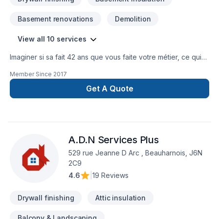
Basement renovations
Demolition
View all 10 services
Imaginer si sa fait 42 ans que vous faite votre métier, ce qui
est important chez Laprise Acoustique Inc. c'est la satisfaction
Member Since
2017
de notre clientèle.Résidentiel et Commercial . J'ai augmenter
seulement les matériaux depuis la covid comparativement au
Get A Quote
autre entreprise.J'ai des prix très bas comparer avec mes
compétiteur , les travaux attende pas longtemps j'en prend
moins et je les fait bien et rapidement avec moi pas de
surprise ,pas d'extra et le respect est très important.Tirage
A.D.N Services Plus
de joint... Pose de gypse... Plafond-
Suspendu... Insonorisation... Division métal...
529 rue Jeanne D Arc , Beauharnois, J6N
2C9
4.6
|
19 Reviews
Drywall finishing
Attic insulation
Balcony & Landscaping