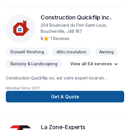
Construction Quickflip inc.
204 Boulevard du Fort-Saint-Louis,
Boucherville, J4B 1R7
5
|
1 Reviews
Drywall finishing
Attic insulation
Awning
Balcony & Landscaping
View all 54 services
Construction Quickflip inc. est votre expert local en
Adaptation dom., Agrandissement, Après-sinistre, Armoires,
Member Since
2017
Calfeutrage, Carrelage, Charpentier, Commercial, Cuisine,
Démolition, Escalier et rampe, Fondations, Garage, Gypse,
Get A Quote
Insonorisation, Isolation, Isolation entre-toît, Isolation mur,
Isolation sous-sol, Margelle, Meubles, Peinture, Plancher,
Portes et fenêtres, Rénovation générale, Revêtement
extérieur, Salle de bain, Sous-sol, Tapis, Tirage de joint dans
La Zone-Experts
les secteurs de Montérégie,Montréal, combinant expérience,