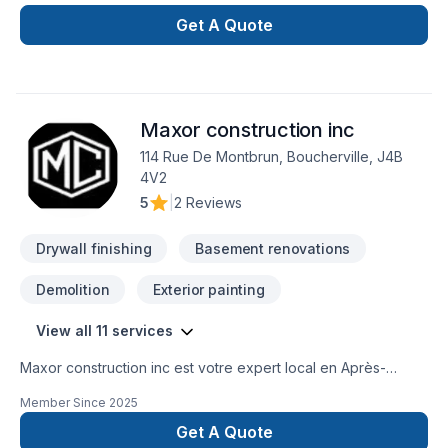
http://www.marioprovostrenovation.com
Get A Quote
Maxor construction inc
114 Rue De Montbrun, Boucherville, J4B
4V2
5
|
2 Reviews
Drywall finishing
Basement renovations
Demolition
Exterior painting
View all 11 services
Maxor construction inc est votre expert local en Après-
sinistre, Démolition, Gypse, Peinture, Peinture extérieur,
Member Since
2025
Plancher, Sous-sol, Tirage de joint dans les secteurs de
Montérégie, combinant expérience, innovation et rigueur.
Get A Quote