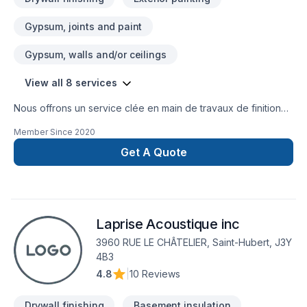
Gypsum, joints and paint
Gypsum, walls and/or ceilings
View all 8 services
Nous offrons un service clée en main de travaux de finition
(plâtre/tirage de joints, teinture, peinture intérieur et
Member Since
2020
extérieur). Nous opérons depuis 9 ans dans la région de
Montréal et jusqu'a 40 minutes partout autour de l'île.
Get A Quote
Laprise Acoustique inc
3960 RUE LE CHÂTELIER, Saint-Hubert, J3Y
4B3
4.8
|
10 Reviews
Drywall finishing
Basement insulation