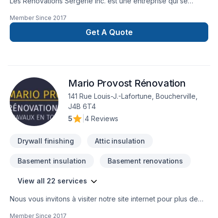
Les Rénovations Sergerie inc. est une entreprise qui se
spécialise dans le domaine de la rénovation résidentielle en
Member Since
2017
tout genre. Plus précisément, en cuisine,salle de bain,finition
de sous sol ,projet clé en main ,agrandissement en tout
Get A Quote
genre ,démolition. Nous saurons répondre à vos attentes
avec nos équipes spécialisés et aussi avec notre passion
pour le métier .N'hésitez pas a nous contacter pour une
soumission rapide et il nous fera plaisir de venir vous
Mario Provost Rénovation
rencontrer. Un service à la hauteur de vos attentes !!!
141 Rue Louis-J.-Lafortune, Boucherville,
J4B 6T4
5
|
4 Reviews
Drywall finishing
Attic insulation
Basement insulation
Basement renovations
View all 22 services
Nous vous invitons à visiter notre site internet pour plus de
détails sur nos services:
Member Since
2017