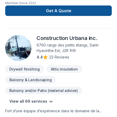
Member Since
2022
concrétiser vos projets les plus ambitieux. Grâce à notre
approche centrée sur le client, nous proposons des solutions
Get A Quote
adaptées à vos besoins spécifiques et à votre budget.
Confiez votre projet à une équipe qui a à cœur votre
satisfaction. Notre engagement est simple : offrir un service
d'exception, centré sur vos besoins et vos aspirations.
Construction Urbana inc.
6760 rangs des petits étangs, Saint-
Hyacinthe Est, J2R 1H9
4.4
|
22 Reviews
Drywall finishing
Attic insulation
Balcony & Landscaping
Balcony and/or Patio (material advice)
View all 69 services
Fort d’une équipe d’expérience dans le domaine de la
Construction, nous sommes en mesure de répondre à vos