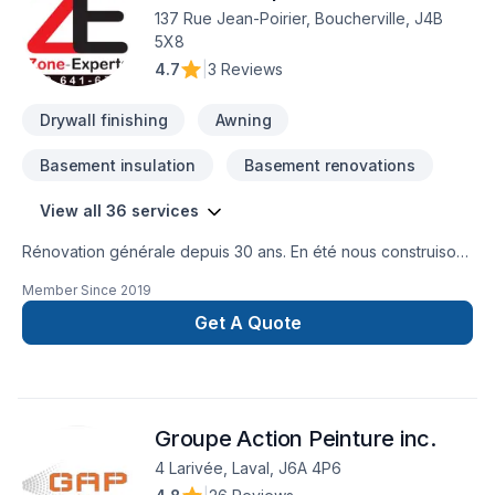
innovation et rigueur. Notre équipe expérimentée vous
137 Rue Jean-Poirier, Boucherville, J4B
accompagne à chaque étape, avec des conseils sur mesure
5X8
et un service clé en main irréprochable. Confiez votre projet
4.7
|
3 Reviews
à une équipe qui a à cœur votre satisfaction.
Drywall finishing
Awning
Basement insulation
Basement renovations
View all 36 services
Rénovation générale depuis 30 ans. En été nous construisons
principalement des terrasses. Entre novembre et avril
Member Since
2019
rénovation de sous-sol, cuisine, salle de bain...Visitez notre
site : zone-experts.com
Get A Quote
Groupe Action Peinture inc.
4 Larivée, Laval, J6A 4P6