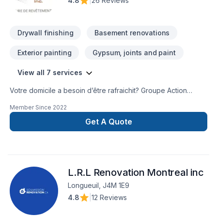
4.8
|
26 Reviews
Drywall finishing
Basement renovations
Exterior painting
Gypsum, joints and paint
View all 7 services
Votre domicile a besoin d’être rafraichit? Groupe Action
Peinture Inc. est la solution pour raviver toute la beauté de
Member Since
2022
votre revêtement extérieur. Nous offrons des services de
peinture résidentielle dans la région de la rive-nord de
Get A Quote
Montréal, ainsi que quelques secteurs à Montréal. Nous
peinturons tous les types de revêtement extérieur.
L.R.L Renovation Montreal inc
Longueuil, J4M 1E9
4.8
|
12 Reviews