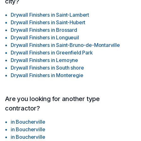
city?
Drywall Finishers
in
Saint-Lambert
Drywall Finishers
in
Saint-Hubert
Drywall Finishers
in
Brossard
Drywall Finishers
in
Longueuil
Drywall Finishers
in
Saint-Bruno-de-Montarville
Drywall Finishers
in
Greenfield Park
Drywall Finishers
in
Lemoyne
Drywall Finishers
in
South shore
Drywall Finishers
in
Monteregie
Are you looking for another type
contractor?
in
Boucherville
in
Boucherville
in
Boucherville