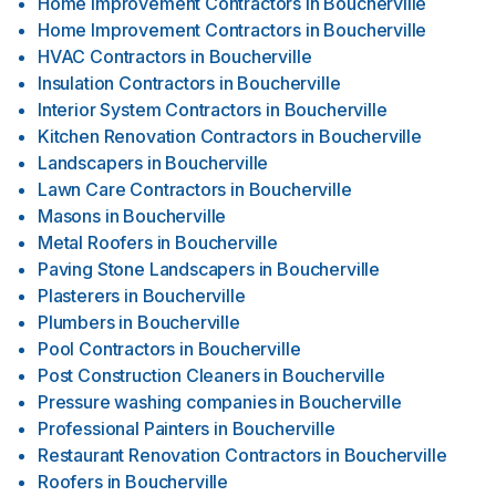
Home Improvement Contractors
in
Boucherville
Home Improvement Contractors
in
Boucherville
HVAC Contractors
in
Boucherville
Insulation Contractors
in
Boucherville
Interior System Contractors
in
Boucherville
Kitchen Renovation Contractors
in
Boucherville
Landscapers
in
Boucherville
Lawn Care Contractors
in
Boucherville
Masons
in
Boucherville
Metal Roofers
in
Boucherville
Paving Stone Landscapers
in
Boucherville
Plasterers
in
Boucherville
Plumbers
in
Boucherville
Pool Contractors
in
Boucherville
Post Construction Cleaners
in
Boucherville
Pressure washing companies
in
Boucherville
Professional Painters
in
Boucherville
Restaurant Renovation Contractors
in
Boucherville
Roofers
in
Boucherville