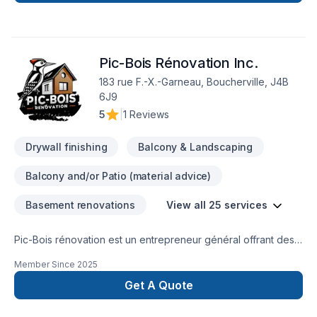
Notre mission : concrétiser vos projets tout en respectant vos
exigences, vos délais et votre vision. Parlons de votre projet
aujourd'hui et voyons comment nous pouvons vous aider.
Notre engagement est simple : offrir un service d'exception,
Pic-Bois Rénovation Inc.
centré sur vos besoins et vos aspirations.
183 rue F.-X.-Garneau, Boucherville, J4B
6J9
5
|
1 Reviews
Drywall finishing
Balcony & Landscaping
Balcony and/or Patio (material advice)
Basement renovations
View all 25 services
Pic-Bois rénovation est un entrepreneur général offrant des
services de rénovation résidentielle pour vos petits et gros
Member Since
2025
travaux. Notre objectif est d'offrir des services polyvalents,
abordables et de qualité aux résidents de Boucherville et les
Get A Quote
environs.Appelez-nous pour une estimation sans frais et sans
engagement.