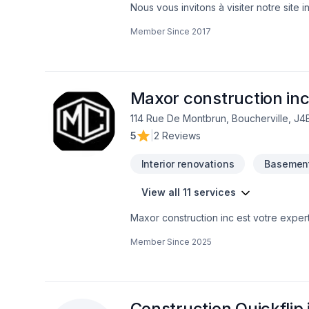
Nous vous invitons à visiter notre site
Member Since
2017
Maxor construction in
114 Rue De Montbrun, Boucherville, J4
5
|
2 Reviews
Interior renovations
Basement
View all 11 services
Maxor construction inc est votre expert
Sous-sol, Tirage de joint dans les sect
Member Since
2025
concrétiser vos projets tout en respect
voyons comment nous pouvons vous aide
besoins et vos aspirations.
Construction Quickflip 