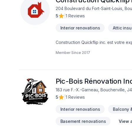
204 Boulevard du Fort-Saint-Louis, Bou
5
|
1 Reviews
Interior renovations
Attic insu
Construction Quickflip inc. est votre e
Carrelage, Charpentier, Commercial, Cui
Member Since
2017
Isolation, Isolation entre-toît, Isolatio
Rénovation générale, Revêtement extéri
Montérégie,Montréal, combinant expér
étape, avec des conseils sur mesure et
votre satisfaction.
Pic-Bois Rénovation In
183 rue F.-X.-Garneau, Boucherville, J
5
|
1 Reviews
Interior renovations
Balcony 
Basement renovations
View a