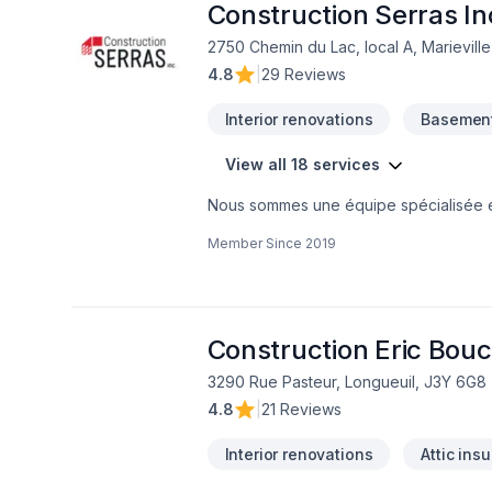
Construction Serras In
2750 Chemin du Lac, local A, Marievill
4.8
|
29 Reviews
Interior renovations
Basement
View all 18 services
Nous sommes une équipe spécialisée en 
réalisation de salles de bain, cuisine, 
Member Since
2019
Construction Eric Bou
3290 Rue Pasteur, Longueuil, J3Y 6G8
4.8
|
21 Reviews
Interior renovations
Attic insu