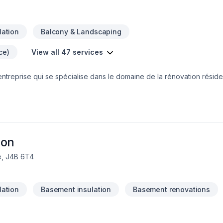
lation
Balcony & Landscaping
ce)
View all 47 services
ntreprise qui se spécialise dans le domaine de la rénovation résiden
le de bain,finition de sous sol ,projet clé en main ,agrandissement e
os attentes avec nos équipes spécialisés et aussi avec notre passio
e soumission rapide et il nous fera plaisir de venir vous rencontrer.
ion
le, J4B 6T4
lation
Basement insulation
Basement renovations