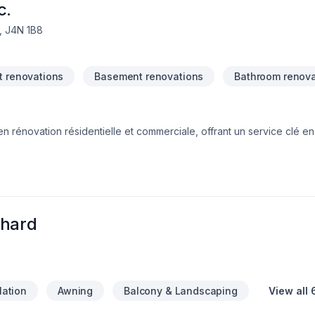
c.
e, J4N 1B8
 renovations
Basement renovations
Bathroom renova
rénovation résidentielle et commerciale, offrant un service clé en
sous-sol, agrandissement, installation de planchers et autres projets 
chard
lation
Awning
Balcony & Landscaping
View all 