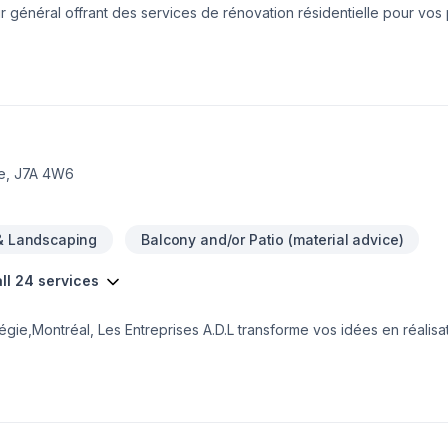
 général offrant des services de rénovation résidentielle pour vos p
 services polyvalents, abordables et de qualité aux résidents de Bouc
tion sans frais et sans engagement.
re, J7A 4W6
& Landscaping
Balcony and/or Patio (material advice)
ll 24 services
gie,Montréal, Les Entreprises A.D.L transforme vos idées en réalisa
maine de Après-sinistre, Balcon, Balcon de bois, Carrelage, Cuisin
einture, Plancher, Revêtement extérieur, Salle de bain, Sous-sol, Toi
nous proposons des solutions adaptées à vos besoins spécifiques et
 à cœur votre satisfaction.