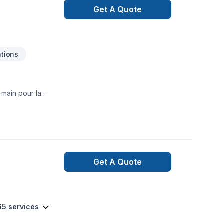
Get A Quote
tions
 main pour la
sur mesure.
Get A Quote
65 services