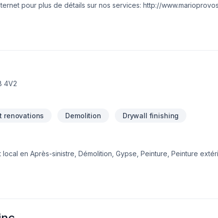
 internet pour plus de détails sur nos services: http://www.marioprov
c
B 4V2
 renovations
Demolition
Drywall finishing
 local en Après-sinistre, Démolition, Gypse, Peinture, Peinture extéri
eurs de Montérégie, combinant expérience, innovation et rigueur. No
ant vos exigences, vos délais et votre vision. Parlons de votre proje
r. Notre engagement est simple : offrir un service d'exception, ce
inc.