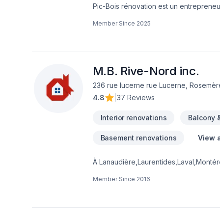
Pic-Bois rénovation est un entrepreneur
travaux. Notre objectif est d'offrir des
Member Since
2025
environs.Appelez-nous pour une estima
M.B. Rive-Nord inc.
236 rue lucerne rue Lucerne, Rosemè
4.8
|
37 Reviews
Interior renovations
Balcony 
Basement renovations
View a
À Lanaudière,Laurentides,Laval,Montéré
grâce à une approche unique dans le do
Member Since
2016
Garage, Gypse, Insonorisation, Patio, P
notre approche centrée sur le client, 
Confiez votre projet à une équipe qui a