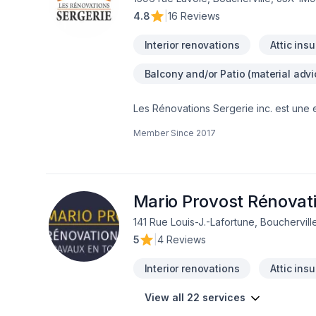
4.8
|
16 Reviews
Interior renovations
Attic insu
Balcony and/or Patio (material advi
Les Rénovations Sergerie inc. est une e
genre. Plus précisément, en cuisine,sal
Member Since
2017
,démolition. Nous saurons répondre à v
.N'hésitez pas a nous contacter pour un
hauteur de vos attentes !!!
Mario Provost Rénovat
141 Rue Louis-J.-Lafortune, Bouchervil
5
|
4 Reviews
Interior renovations
Attic insu
View all 22 services