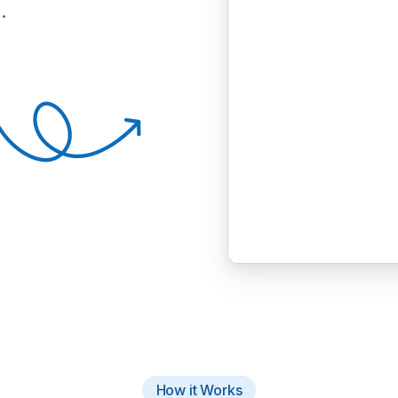
.
How it Works