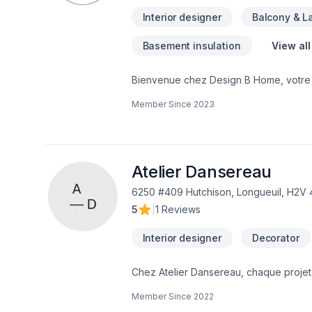
Interior designer
Balcony & L
Basement insulation
View all
Bienvenue chez Design B Home, votre pa
sommes une entreprise passionnée par l
Member Since
2023
accompagner dans votre projet.Chez D
bâtiment. C'est l'endroit où vous crée
C'est pourquoi notre équipe d'experts
espace qui reflète votre style et répo
rénovation complète de votre maison à l
Atelier Dansereau
salon. Notre approche personnalisée n
6250 #409 Hutchison, Longueuil, H2V
designs uniques qui vous corresponde
5
|
1 Reviews
Interior designer
Decorator
Chez Atelier Dansereau, chaque projet
envers la qualité et la satisfaction cl
Member Since
2022
équipe expérimentée vous accompagne 