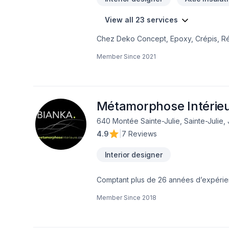
View all 23 services
Chez Deko Concept, Epoxy, Crépis, Réparatio
Gypse, Plâtre, Isolation murs, Isolation
Member Since
2021
satisfaction du client est notre priorité. Nous couvrons ses regions.. Lanaudière,Laurentides,Laval,Montréal. Nous croyons en
l'importance d'une approche personnali
Nous sommes impatients de collaborer 
Métamorphose Intérie
640 Montée Sainte-Julie, Sainte-Julie,
4.9
|
7 Reviews
Interior designer
Comptant plus de 26 années d’expérie
stylistiques, tout cela jumelé à mon dés
Member Since
2018
l’aspect pécunier est le panache de la 
projet!Un critère très important de tou
plus actuel, original et créatif que pos