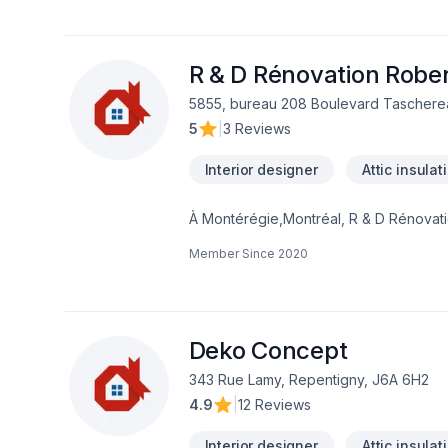
irréprochable. Nous sommes impatients 
offrir un service d'exception, centré su
R & D Rénovation Rober
5855, bureau 208 Boulevard Tascherea
5
|
3 Reviews
Interior designer
Attic insulat
À Montérégie,Montréal, R & D Rénovatio
durables grâce à une approche unique 
Member Since
2020
intérieur, Garage, Gypse, Insonorisation, 
de bain, Sous-sol, Tirage de joint. N
mesure et un service clé en main irré
projet.
Deko Concept
343 Rue Lamy, Repentigny, J6A 6H2
4.9
|
12 Reviews
Interior designer
Attic insulat