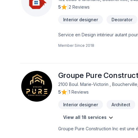
5
|
2 Reviews
Interior designer
Decorator
Service en Design intérieur autant pour
Solution Design & Architecture. Design
Member Since
2018
rendus couleurs 3D, réalisation de plan
rapport de visite au besoin. Équipe multidisciplinaire en place pour l’optimisation des lieux et de la mise en valeur des
espaces. Exemple de projets : Design de
bureaux, design de clinique santé, des
Conception Leblanc inc : Une référenc
Groupe Pure Construct
dans sa catégorie entreprise. Membre 
2100 Boul. Marie-Victorin , Bouchervill
5
|
1 Reviews
Interior designer
Architect
View all 18 services
Groupe Pure Construction Inc est une é
Nous offrons également le service d'ex