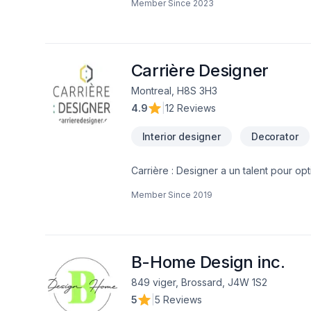
Member Since
2023
fissures. Pour en savoir plus n'hésite
Carrière Designer
Montreal, H8S 3H3
4.9
|
12 Reviews
Interior designer
Decorator
Carrière : Designer a un talent pour op
en respectant l’architecture du lieu, la personnalité et le budge
Member Since
2019
bienvenus pour les propriétaires ou lo
du domicile. Conception de plans, sélection de couleurs et de matériaux ou magasinage personnalisé, nous travaillons
ensemble dans le but de réaliser un d
B-Home Design inc.
849 viger, Brossard, J4W 1S2
5
|
5 Reviews