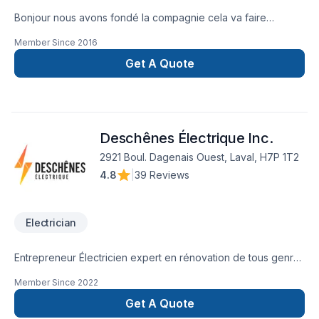
Bonjour nous avons fondé la compagnie cela va faire
bientot 16 ans et que nous offrons un service impecable a
Member Since
2016
prix très compétif.Donc nous serions très heureux de vous
compter parmis notre clientèle régulière
Get A Quote
Deschênes Électrique Inc.
2921 Boul. Dagenais Ouest, Laval, H7P 1T2
4.8
|
39 Reviews
Electrician
Entrepreneur Électricien expert en rénovation de tous genres
petit ou gros projets . Commercial ou Résidentiel. 15 ans
Member Since
2022
d'expérience. Satisfaction Garantie
Get A Quote