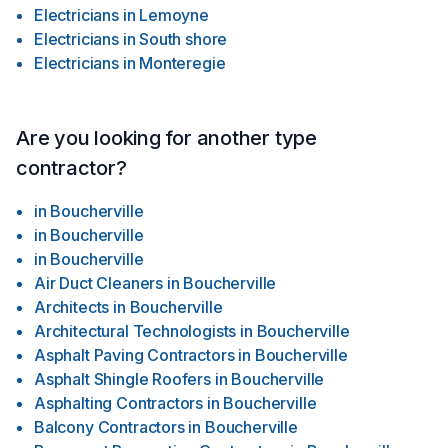
Electricians
in
Lemoyne
Electricians
in
South shore
Electricians
in
Monteregie
Are you looking for another type
contractor?
in
Boucherville
in
Boucherville
in
Boucherville
Air Duct Cleaners
in
Boucherville
Architects
in
Boucherville
Architectural Technologists
in
Boucherville
Asphalt Paving Contractors
in
Boucherville
Asphalt Shingle Roofers
in
Boucherville
Asphalting Contractors
in
Boucherville
Balcony Contractors
in
Boucherville