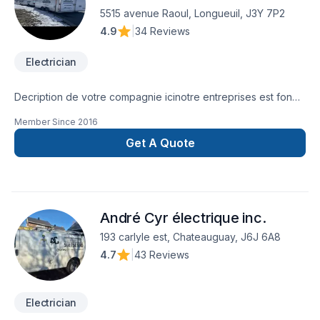
5515 avenue Raoul, Longueuil, J3Y 7P2
4.9
|
34 Reviews
Electrician
Decription de votre compagnie icinotre entreprises est fondé
en 1987 spécialisé entrée électrique et nous pouvons faire
Member Since
2016
des services d'appel d'urgence et service baisse de
tension
Get A Quote
André Cyr électrique inc.
193 carlyle est, Chateauguay, J6J 6A8
4.7
|
43 Reviews
Electrician