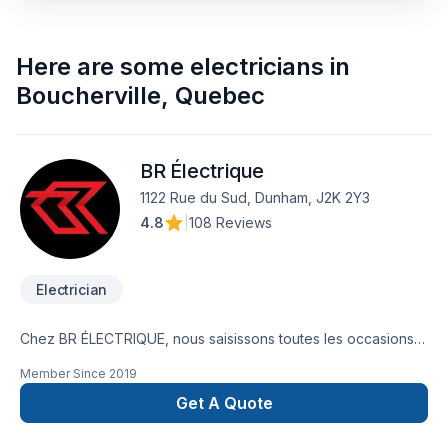
Here are some
electricians
in
Boucherville
,
Quebec
BR Électrique
1122 Rue du Sud, Dunham, J2K 2Y3
4.8
|
108 Reviews
Electrician
Chez BR ÉLECTRIQUE, nous saisissons toutes les occasions
d’améliorer nos techniques et notre savoir-faire. Nous
Member Since
2019
voulons être reconnus dans notre domaine pour notre
fiabilité, notre rapidité et l’excellence de nos services. Nous
Get A Quote
comprenons qu’il est impératif de toujours se dépasser et de
se renouveler. C’est pourquoi nous évaluons régulièrement