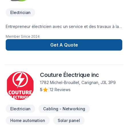
commercial ou industriel.
Electrician
Entrepreneur électricien avec un service et des travaux à la
hauteur de vos attentes !! Fait nous confiance pour vos
Member Since
2024
travaux et vous ne serez pas déçu.
Get A Quote
Couture Électrique inc
1782 Michel-Brouillet, Carignan, J3L 3P9
5
|
12 Reviews
Electrician
Cabling - Networking
Home automation
Solar panel