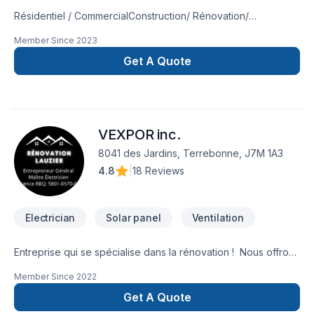
Résidentiel / CommercialConstruction/ Rénovation/
ServiceMaitre Électricien Spécialité: -Construction /
Member Since
2023
Rénovation-Changement de panneau Électrique -
Changement d'Entrée Électrique-Ajout de panneau de
Get A Quote
Génératrice -Réparation de problème Électrique
VEXPOR inc.
8041 des Jardins, Terrebonne, J7M 1A3
4.8
|
18 Reviews
Electrician
Solar panel
Ventilation
Entreprise qui se spécialise dans la rénovation ! Nous offrons
une multitude de service selon vos besoins : Électricité
Member Since
2022
Travaux Général salle de bain et cuisine Isolation Pose de
gypse plâtre peinture plancher et plus encore ! n'hésiter
Get A Quote
pas de nous contacter , il nous fera plaisir de vous