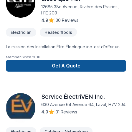
12685 38e Avenue, Rivière des Prairies,
H1E 2C9
4.9
|
30 Reviews
Electrician
Heated floors
La mission des Installation Élite Électrique inc. est d’offrir un
service de qualité supérieure et de répondre adéquatement
Member Since
2018
aux besoins et attentes de sa clientèle. Pour respecter notre
engagement d’efficacité et de courtoisie, nous utilisons un
Get A Quote
système informatique à la fine pointe de la technologie ainsi
que des outils et équipements performants, en plus de vous
offrir des prix compétitifs qui résultent de relations d’affaires
excellentes avec nos différents fournisseurs. - Certifier
Service ÉlectriVEN Inc.
Flexpert
630 Avenue 64 Avenue 64, Laval, H7V 2J4
4.9
|
31 Reviews
Electrician
Cabling - Networking