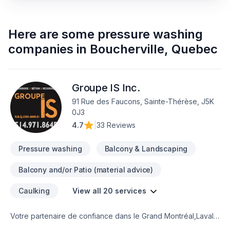
Here are some
pressure washing
companies
in
Boucherville
,
Quebec
Groupe IS Inc.
91 Rue des Faucons, Sainte-Thérèse, J5K
0J3
4.7
|
33 Reviews
Pressure washing
Balcony & Landscaping
Balcony and/or Patio (material advice)
Caulking
View all 20 services
Votre partenaire de confiance dans le Grand Montréal,Laval
et les Laurentides : Groupe IS Inc. est un spécialiste pour tout