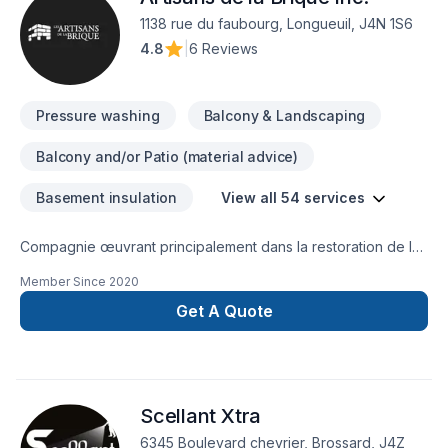
des relations de confiance avec nos clients. Transformons
1138 rue du faubourg, Longueuil, J4N 1S6
ensemble vos idées en réalité. Contactez-nous dès
4.8
|
6 Reviews
maintenant.
Pressure washing
Balcony & Landscaping
Balcony and/or Patio (material advice)
Basement insulation
View all 54 services
Compagnie œuvrant principalement dans la restoration de la
maçonnerie et de la toiture.
Member Since
2020
Get A Quote
Scellant Xtra
6345 Boulevard chevrier, Brossard, J4Z