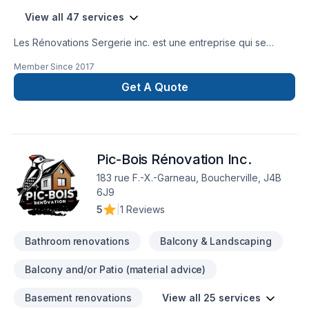
View all 47 services
Les Rénovations Sergerie inc. est une entreprise qui se
spécialise dans le domaine de la rénovation résidentielle en
Member Since
2017
tout genre. Plus précisément, en cuisine,salle de bain,finition
de sous sol ,projet clé en main ,agrandissement en tout
Get A Quote
genre ,démolition. Nous saurons répondre à vos attentes
avec nos équipes spécialisés et aussi avec notre passion
pour le métier .N'hésitez pas a nous contacter pour une
soumission rapide et il nous fera plaisir de venir vous
Pic-Bois Rénovation Inc.
rencontrer. Un service à la hauteur de vos attentes !!!
183 rue F.-X.-Garneau, Boucherville, J4B
6J9
5
|
1 Reviews
Bathroom renovations
Balcony & Landscaping
Balcony and/or Patio (material advice)
Basement renovations
View all 25 services