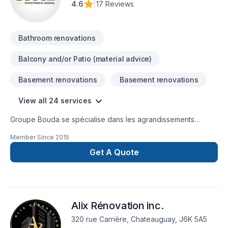
4.6
|
17 Reviews
Bathroom renovations
Balcony and/or Patio (material advice)
Basement renovations
Basement renovations
View all 24 services
Groupe Bouda se spécialise dans les agrandissements
résidentiels, les réaménagements intérieurs complets et les
Member Since
2015
projets clé en main.Notre équipe prend en charge chaque
étape : conception, gestion, coordination et exécution des
Get A Quote
travaux.Nous offrons un service structuré, professionnel et
durable, avec une approche axée sur la qualité, la précision
et la satisfaction de nos clients.
Alix Rénovation inc.
320 rue Carrière, Chateauguay, J6K 5A5