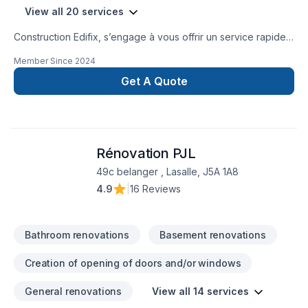
View all 20 services
Construction Edifix, s’engage à vous offrir un service rapide,
efficace et de qualité supérieure. Nous comptons sur des
Member Since
2024
équipes multidisciplinaires passionnées d’immobilier pour
réaliser vos projets, que ce soit pour des rénovations
Get A Quote
majeures, la métamorphose d’une pièce ou un simple
rafraîchissement de votre espace intérieur ou extérieur.
Notre service client exceptionnel vous assurera une
tranquillité d’esprit pendant et après l’exécution des travaux.
Rénovation PJL
49c belanger , Lasalle, J5A 1A8
4.9
|
16 Reviews
Bathroom renovations
Basement renovations
Creation of opening of doors and/or windows
General renovations
View all 14 services