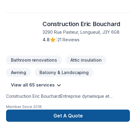
Construction Eric Bouchard
3290 Rue Pasteur, Longueuil, J3Y 6G8
4.8
|
21 Reviews
Bathroom renovations
Attic insulation
Awning
Balcony & Landscaping
View all 65 services
Construction Eric BouchardEntreprise dynamique et
professionnelle possédant ses cartes de compétences
Member Since
2018
(CCQ) et plus de 15 ans d’expérience. Entrepreneur Général
à votre disposition pour réaliser vos projets de rénovation
Get A Quote
personalisés. Qu'ils soient petits ou gros, nous avons à coeur
de vous satisfaire. Nous nous spécialisons dans:-Coffrage de
tout genre - Drains français intérieurs/extérieurs , bassin de