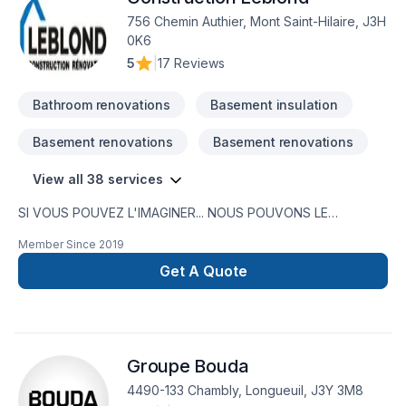
756 Chemin Authier, Mont Saint-Hilaire, J3H
0K6
5
|
17 Reviews
Bathroom renovations
Basement insulation
Basement renovations
Basement renovations
View all 38 services
SI VOUS POUVEZ L'IMAGINER... NOUS POUVONS LE
RÉALISERNous réalisons des projets de rénovation depuis
Member Since
2019
plus de 30 ans. Forts de cette expérience nous pouvons
vous aider à mener à bien vos projets.Voyez certaines de
Get A Quote
nos réalisations au www.leblond.pro .Au plaisir de vous
servir.André Leblond
Groupe Bouda
4490-133 Chambly, Longueuil, J3Y 3M8