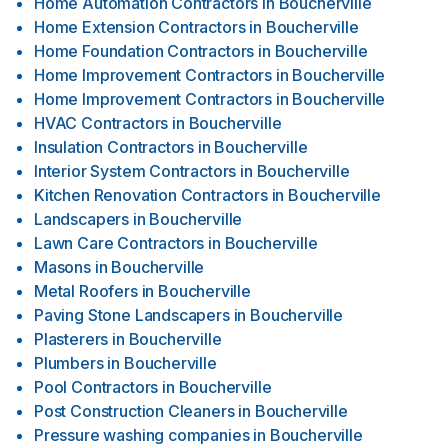
Home Automation Contractors
in
Boucherville
Home Extension Contractors
in
Boucherville
Home Foundation Contractors
in
Boucherville
Home Improvement Contractors
in
Boucherville
Home Improvement Contractors
in
Boucherville
HVAC Contractors
in
Boucherville
Insulation Contractors
in
Boucherville
Interior System Contractors
in
Boucherville
Kitchen Renovation Contractors
in
Boucherville
Landscapers
in
Boucherville
Lawn Care Contractors
in
Boucherville
Masons
in
Boucherville
Metal Roofers
in
Boucherville
Paving Stone Landscapers
in
Boucherville
Plasterers
in
Boucherville
Plumbers
in
Boucherville
Pool Contractors
in
Boucherville
Post Construction Cleaners
in
Boucherville
Pressure washing companies
in
Boucherville