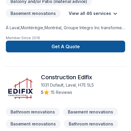
Balcony and/or Patio (material advice)
Basement renovations
View all 46 services
À Laval,Montérégie,Montréal, Groupe Integro Inc transforme
vos idées en réalisations durables grâce à une approche
Member Since
2019
unique dans le domaine de Adaptation dom.,
Agrandissement, Après-sinistre, Béton, Commercial, Crépis,
Get A Quote
Cuisine, Drain français, Excavation, Fissures, Garage,
Inspecteur, Maçonnerie, Muret, Patio, Pavage, Pavé uni,
Paysagement, Peinture extérieur, Plancher, Rénovation
générale, Revêtement extérieur, Salle de bain, Sous-sol,
Construction Edifix
Transport. Nous privilégions la transparence, l'écoute et
l'efficacité pour bâtir des relations de confiance avec nos
1031 Dufault, Laval, H7E 5L5
clients. Nous sommes impatients de collaborer avec vous
5
|
15 Reviews
pour concrétiser votre projet.
Bathroom renovations
Basement renovations
Basement renovations
Bathroom renovations