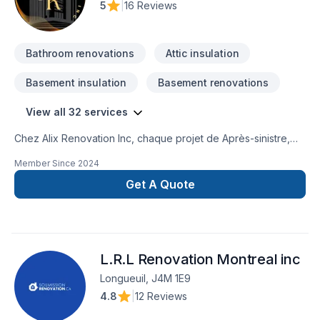
5
|
16 Reviews
Bathroom renovations
Attic insulation
Basement insulation
Basement renovations
View all 32 services
Chez Alix Renovation Inc, chaque projet de Après-sinistre,
Armoires, Carrelage, Cuisine, Démolition, Entretien
Member Since
2024
commercial, Escalier et rampe, Gypse, Peinture, Pierres
naturelles, Plancher, Rénovation générale, Salle de bain,
Get A Quote
Sous-sol, Tapis, Teinture de plancher est l'occasion de
démontrer notre engagement envers la qualité et la
satisfaction client à Laval,Montérégie,Montréal. Nous
privilégions la transparence, l'écoute et l'efficacité pour bâtir
L.R.L Renovation Montreal inc
des relations de confiance avec nos clients. Nous sommes
impatients de collaborer avec vous pour concrétiser votre
Longueuil, J4M 1E9
projet.
4.8
|
12 Reviews