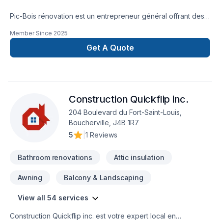
Pic-Bois rénovation est un entrepreneur général offrant des
services de rénovation résidentielle pour vos petits et gros
Member Since
2025
travaux. Notre objectif est d'offrir des services polyvalents,
abordables et de qualité aux résidents de Boucherville et les
Get A Quote
environs.Appelez-nous pour une estimation sans frais et sans
engagement.
Construction Quickflip inc.
204 Boulevard du Fort-Saint-Louis,
Boucherville, J4B 1R7
5
|
1 Reviews
Bathroom renovations
Attic insulation
Awning
Balcony & Landscaping
View all 54 services
Construction Quickflip inc. est votre expert local en