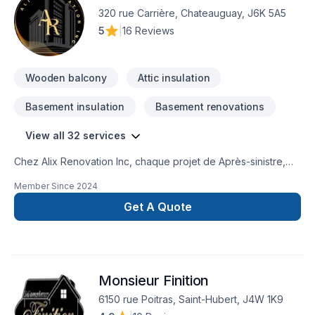
320 rue Carrière, Chateauguay, J6K 5A5
5
|
16 Reviews
Wooden balcony
Attic insulation
Basement insulation
Basement renovations
View all 32 services
Chez Alix Renovation Inc, chaque projet de Après-sinistre,
Armoires, Carrelage, Cuisine, Démolition, Entretien
Member Since
2024
commercial, Escalier et rampe, Gypse, Peinture, Pierres
naturelles, Plancher, Rénovation générale, Salle de bain,
Get A Quote
Sous-sol, Tapis, Teinture de plancher est l'occasion de
démontrer notre engagement envers la qualité et la
satisfaction client à Laval,Montérégie,Montréal. Nous
privilégions la transparence, l'écoute et l'efficacité pour bâtir
Monsieur Finition
des relations de confiance avec nos clients. Nous sommes
impatients de collaborer avec vous pour concrétiser votre
6150 rue Poitras, Saint-Hubert, J4W 1K9
projet.