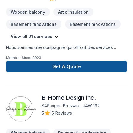
garantir des résultats au-delà de vos attentes. Confiez votre
projet à une équipe qui a à cœur votre sat
Wooden balcony
Attic insulation
Basement renovations
Basement renovations
View all 21 services
Nous sommes une compagnie qui offront des services
d'isolation, décontamination, systèmes d'alarmes, bref, tout le
Member Since
2023
comfort pour votre maison.
Get A Quote
B-Home Design inc.
849 viger, Brossard, J4W 1S2
5
|
5 Reviews
Wooden balcony
Balcony & Landscaping