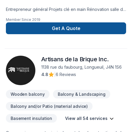
Entrepreneur général Projets clé en main Rénovation salle de
bain après sinistre Une équipe sur la Rive-Nors de Montréal
Member Since
2019
et une en Estrie pour mieux vous servir
Get A Quote
Artisans de la Brique Inc.
1138 rue du faubourg, Longueuil, J4N 1S6
4.8
|
6 Reviews
Wooden balcony
Balcony & Landscaping
Balcony and/or Patio (material advice)
Basement insulation
View all 54 services