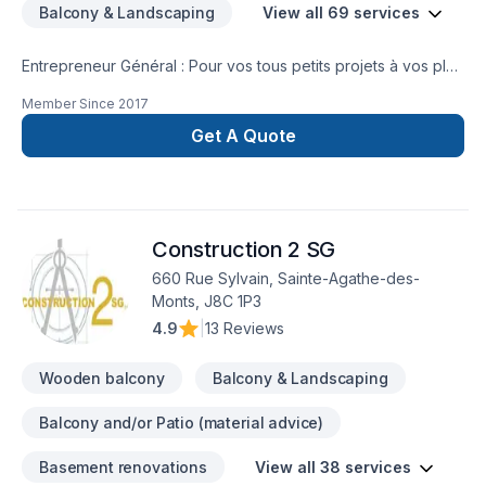
Balcony & Landscaping
View all 69 services
Entrepreneur Général : Pour vos tous petits projets à vos plus
gros projets nous nous serons en mesure de s’adaptez afin
Member Since
2017
de réalisez vos travaux tout en restant à votre
écoute. Service personnalisé !
Get A Quote
Construction 2 SG
660 Rue Sylvain, Sainte-Agathe-des-
Monts, J8C 1P3
4.9
|
13 Reviews
Wooden balcony
Balcony & Landscaping
Balcony and/or Patio (material advice)
Basement renovations
View all 38 services