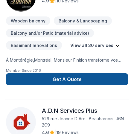
4.9
|
10 Reviews
Wooden balcony
Balcony & Landscaping
Balcony and/or Patio (material advice)
Basement renovations
View all 30 services
À Montérégie,Montréal, Monsieur Finition transforme vos
idées en réalisations durables grâce à une approche unique
Member Since
2016
dans le domaine de la construction. Armoires, Balcon de bois,
Carrelage, Charpenterie, Cuisine, Gypse, Meubles, Patio,
Get A Quote
Plancher, Rénovation générale, Salle de bain, Sous-sol.
Grâce à notre approche centrée sur le client, nous
proposons des solutions adaptées à vos besoins spécifiques
et à votre budget. Demandez votre soumission personnalisée
A.D.N Services Plus
et démarrez votre projet en toute confiance.
529 rue Jeanne D Arc , Beauharnois, J6N
2C9
4.6
|
19 Reviews