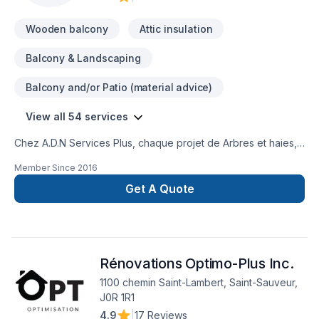
Wooden balcony
Attic insulation
Balcony & Landscaping
Balcony and/or Patio (material advice)
View all 54 services
Chez A.D.N Services Plus, chaque projet de Arbres et haies,
Balcon, Balcon de bois, Béton, Calfeutrage, Clôture, Cuisine,
Member Since
2016
Démolition, Escalier et rampe, Foyer et poêle, Garage,
Gouttières, Gypse, Insonorisation, Isolation, Isolation entre-
Get A Quote
toît, Isolation mur, Isolation sous-sol, Maçonnerie, Margelle,
Patio, Peinture, Peinture extérieur, Plancher, Plomberie,
Portes et fenêtres, Rénovation générale, Revêtement
extérieur, Salle de bain, Soudeur, Sous-sol, Teinture de
Rénovations Optimo-Plus Inc.
plancher, Tirage de joint est l'occasion de démontrer notre
engagement envers la qualité et la satisfaction client à
1100 chemin Saint-Lambert, Saint-Sauveur,
Montérégie,Montréal. Nous croyons en l'importance d'une
J0R 1R1
approche personnalisée, adaptée à chaque client, pour
4.9
|
17 Reviews