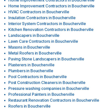
Home Improvement Contractors
in
Boucherville
Home Improvement Contractors
in
Boucherville
HVAC Contractors
in
Boucherville
Insulation Contractors
in
Boucherville
Interior System Contractors
in
Boucherville
Kitchen Renovation Contractors
in
Boucherville
Landscapers
in
Boucherville
Lawn Care Contractors
in
Boucherville
Masons
in
Boucherville
Metal Roofers
in
Boucherville
Paving Stone Landscapers
in
Boucherville
Plasterers
in
Boucherville
Plumbers
in
Boucherville
Pool Contractors
in
Boucherville
Post Construction Cleaners
in
Boucherville
Pressure washing companies
in
Boucherville
Professional Painters
in
Boucherville
Restaurant Renovation Contractors
in
Boucherville
Roofers
in
Boucherville