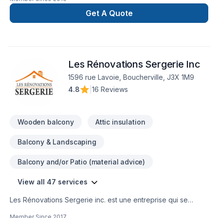
répondre à vos besoins résidentiel, industriel et commercial.
Tous vos projets de peinture seront réalisés avec
Get A Quote
professionnalisme et efficacité par notre équipe d’artisans
peintres. De plus, laissez-vous éblouir par nos techniques et
notre approche artistique qui vous garantissent un excellent
travail.
Les Rénovations Sergerie Inc
1596 rue Lavoie, Boucherville, J3X 1M9
4.8
|
16 Reviews
Wooden balcony
Attic insulation
Balcony & Landscaping
Balcony and/or Patio (material advice)
View all 47 services
Les Rénovations Sergerie inc. est une entreprise qui se
spécialise dans le domaine de la rénovation résidentielle en
Member Since
2017