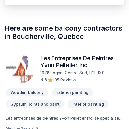
Here are some
balcony contractors
in
Boucherville
,
Quebec
Les Entreprises De Peintres
Yvon Pelletier Inc
1678 Logan, Centre-Sud, H2L 1X9
4.6
|
95 Reviews
Wooden balcony
Exterior painting
Gypsum, joints and paint
Interior painting
Les entreprises de peintres Yvon Pelletier Inc. se spécialise
dans les services de peinture intérieure et extérieure pour
Member Since
2016