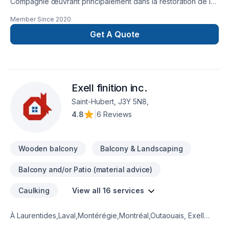
Compagnie œuvrant principalement dans la restoration de la
maçonnerie et de la toiture.
Member Since
2020
Get A Quote
Exell finition inc.
Saint-Hubert, J3Y 5N8,
4.8
|
6 Reviews
Wooden balcony
Balcony & Landscaping
Balcony and/or Patio (material advice)
Caulking
View all 16 services
À Laurentides,Laval,Montérégie,Montréal,Outaouais, Exell
finition inc. transforme vos idées en réalisations durables