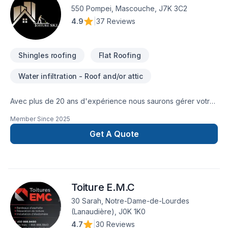
entreprise regroupant les meilleurs travailleurs et offrant une
550 Pompei, Mascouche, J7K 3C2
gamme de services de qualité.
4.9
|
37 Reviews
Shingles roofing
Flat Roofing
Water infiltration - Roof and/or attic
Avec plus de 20 ans d'expérience nous saurons gérer votre
projet que ce soit un toit plat ou toit de bardeaux l’équipe
Member Since
2025
réaliserons un travail de qualité à prix compétitif.Nous
sommes la référence!!
Get A Quote
Toiture E.M.C
30 Sarah, Notre-Dame-de-Lourdes
(Lanaudière), J0K 1K0
4.7
|
30 Reviews