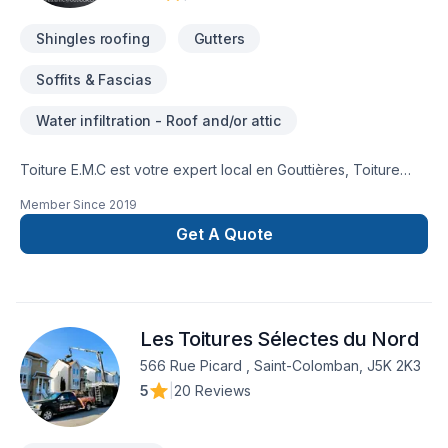
Shingles roofing
Gutters
Soffits & Fascias
Water infiltration - Roof and/or attic
Toiture E.M.C est votre expert local en Gouttières, Toiture
dans les secteurs de Centre du
Member Since
2019
Québec,Lanaudière,Laurentides,Laval,Mauricie, combinant
expérience, innovation et rigueur. Grâce à notre approche
Get A Quote
centrée sur le client, nous proposons des solutions adaptées
à vos besoins spécifiques et à votre budget. Confiez votre
projet à une équipe qui a à cœur votre satisfaction. Notre
engagement est simple : offrir un service d'exception, centré
Les Toitures Sélectes du Nord
sur vos besoins et vos aspirations.
566 Rue Picard , Saint-Colomban, J5K 2K3
5
|
20 Reviews