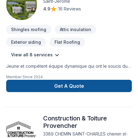
Saint-Jérôme
4.9
|
16 Reviews
Shingles roofing
Attic insulation
Exterior siding
Flat Roofing
View all 8 services
Jeune et compétent équipe dynamique qui ont le soucis du
détail du début a la fin .votre confiance et votre satisfaction
Member Since
2024
sont une de nos première priorité avant chaque étape de
nos projets
Get A Quote
Construction & Toiture
Provencher
3389 CHEMIN SAINT-CHARLES chemin st-