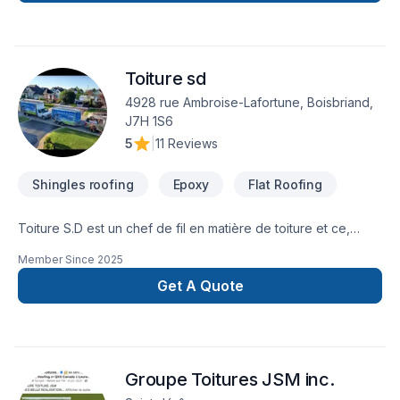
Toiture sd
4928 rue Ambroise-Lafortune, Boisbriand,
J7H 1S6
5
|
11 Reviews
Shingles roofing
Epoxy
Flat Roofing
Toiture S.D est un chef de fil en matière de toiture et ce,
depuis 2014! Nos spécialités sont les toits en pente en
Member Since
2025
bardeaux d'asphalte et les toits plats en membrane
élastomère. Notre équipe compte des employés minutieux
Get A Quote
qui détiennent tous leurs cartes de compétence
de couvreur.Pour un service efficace et de qualité, faites
comme des milliers d'autres, choisissez Toiture S.D.
Groupe Toitures JSM inc.