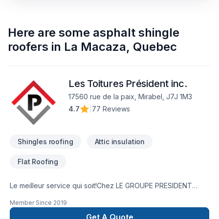
Here are some
asphalt shingle
roofers
in
La Macaza
,
Quebec
Les Toitures Président inc.
17560 rue de la paix, Mirabel, J7J 1M3
4.7
|
77 Reviews
Shingles roofing
Attic insulation
Flat Roofing
Le meilleur service qui soit!Chez LE GROUPE PRESIDENT
INC., , d'abord et avant tout nous sommes une entreprise
Member Since
2019
familliale et une division de Les Toitures Président, Isolation
Président, SOS-VERMICULITE.CA., une entreprise qui se
Get A Quote