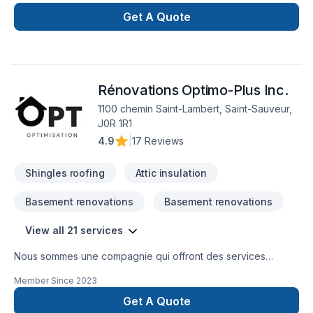
Get A Quote
Rénovations Optimo-Plus Inc.
1100 chemin Saint-Lambert, Saint-Sauveur,
J0R 1R1
4.9
|
17 Reviews
Shingles roofing
Attic insulation
Basement renovations
Basement renovations
View all 21 services
Nous sommes une compagnie qui offront des services
d'isolation, décontamination, systèmes d'alarmes, bref, tout le
Member Since
2023
comfort pour votre maison.
Get A Quote