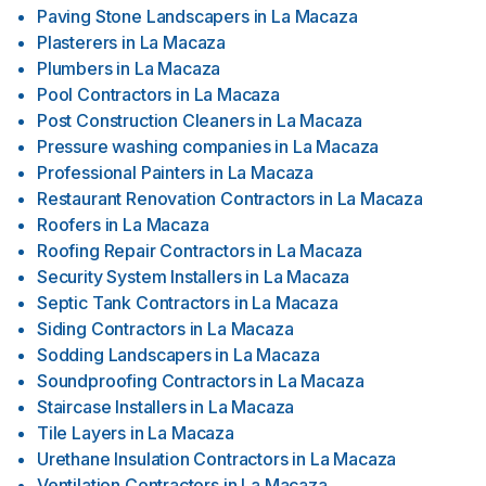
Paving Stone Landscapers
in
La Macaza
Plasterers
in
La Macaza
Plumbers
in
La Macaza
Pool Contractors
in
La Macaza
Post Construction Cleaners
in
La Macaza
Pressure washing companies
in
La Macaza
Professional Painters
in
La Macaza
Restaurant Renovation Contractors
in
La Macaza
Roofers
in
La Macaza
Roofing Repair Contractors
in
La Macaza
Security System Installers
in
La Macaza
Septic Tank Contractors
in
La Macaza
Siding Contractors
in
La Macaza
Sodding Landscapers
in
La Macaza
Soundproofing Contractors
in
La Macaza
Staircase Installers
in
La Macaza
Tile Layers
in
La Macaza
Urethane Insulation Contractors
in
La Macaza
Ventilation Contractors
in
La Macaza