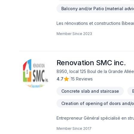
Balcony and/or Patio (material advi
Les rénovations et constructions Bibeau
Drain français, Entretien commercial, E
Member Since
2023
Salle de bain, Sous-sol dans les sect
combinant expérience, innovation et rigu
de confiance avec nos clients. Transf
Renovation SMC inc.
8950, local 125 Boul de la Grande Allée,
4.7
|
15 Reviews
Concrete slab and staircase
Creation of opening of doors and/
Entrepreneur Général spécialisé en stru
charges avec ingénieur, agrandissemen
Member Since
2017