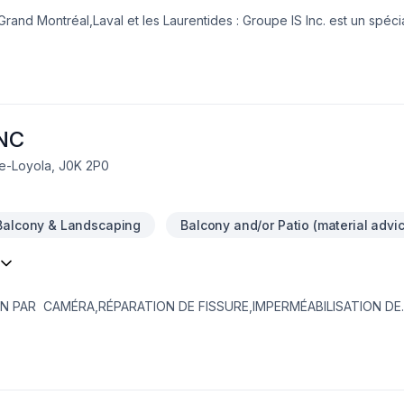
rand Montréal,Laval et les Laurentides : Groupe IS Inc. est un spécia
 resurfaçage de béton et offre aussi les services de : Crépis, Calf
nnerie.Prêt à concrétiser vos projets les plus ambitieux. Nous croy
aque client pour garantir des résultats au-delà de vos attentes. Transform
t de béton.''
NC
de-Loyola, J0K 2P0
Balcony & Landscaping
Balcony and/or Patio (material advi
IN PAR CAMÉRA,RÉPARATION DE FISSURE,IMPERMÉABILISATION DE
EMBRANE DELTA,MARGELLE,CHEMINÉE DE NETTOYAGE,DRAIN SANI
,PAVÉ UNI,