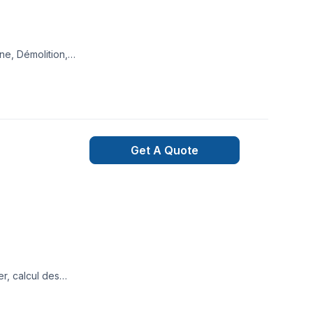
ne, Démolition,
gelle, Plancher,
ntérégie,Montréal,
 bâtir des relations
t.
Get A Quote
r, calcul des