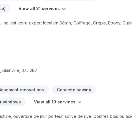
ce)
View all 31 services
 inc. est votre expert local en Béton, Coffrage, Crépis, Epoxy, Cuisi
ntretien ménager, Excavation, Fissures, Fondations, Maçonnerie, Mar
eurs de Centre du Québec,Lanaudière,Laurentides,Laval,Mauricie,Mo
eur. Nous privilégions la transparence, l'écoute et l'efficacité pour
ormons ensemble vos idées en réalité. Contactez-nous dès maintenan
 Blainville, J7J 2B7
Basement renovations
Concrete sawing
or windows
View all 19 services
cture, ouverture de mur porteur, solive de rive, poutres bois ou acie
t, garage détaché, sous sol.