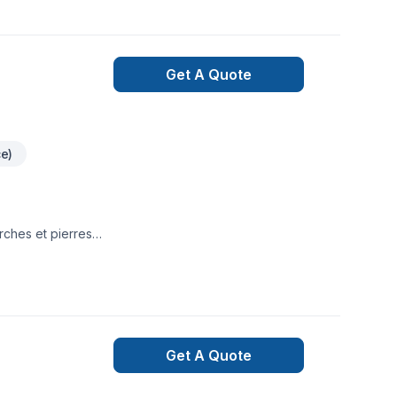
Get A Quote
ce)
ches et pierres
l tel que: chemin
Get A Quote