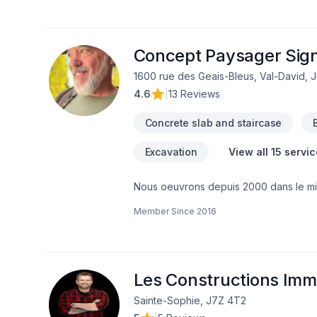
Concept Paysager Sign
1600 rue des Geais-Bleus, Val-David, 
4.6
|
13 Reviews
Concrete slab and staircase
Excavation
View all 15 servi
Nous oeuvrons depuis 2000 dans le mi
naturelles (mur de soutènement).-Dalles
Member Since
2016
d'acces, fossés, ponceaux. nivellement
Les Constructions Imm
Sainte-Sophie, J7Z 4T2