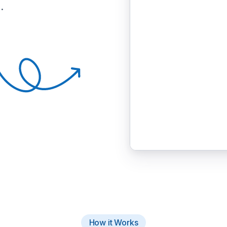
.
How it Works