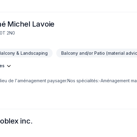
é Michel Lavoie
J0T 2N0
Balcony & Landscaping
Balcony and/or Patio (material advi
ces
lieu de l'aménagement paysager.Nos spécialités:-Aménagement mar
 et Pavé uni.-Harmonisation et plantation des végétaux-Travaux civi
 de terrain.
oblex inc.