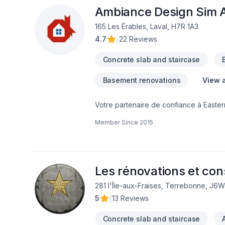
Ambiance Design Sim A
165 Les Érables, Laval, H7R 1A3
4.7
|
22 Reviews
Concrete slab and staircase
Basement renovations
View a
Votre partenaire de confiance à Easte
Art, spécialiste de Arbres et haies, Bét
Member Since
2015
Excavation intérieur, Fissures, Fondatio
uni, Paysagement, Peinture, Plancher, S
projets les plus ambitieux. Nous privilé
nos clients. Parlons de votre projet a
Les rénovations et con
281 l'Île-aux-Fraises, Terrebonne, J6
5
|
13 Reviews
Concrete slab and staircase