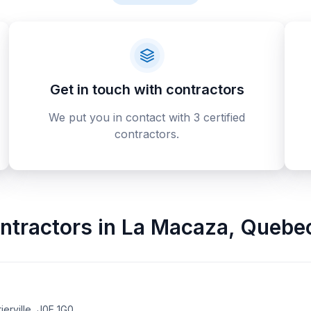
Get in touch with contractors
We put you in contact with 3 certified
contractors.
ntractors
in
La Macaza
,
Quebe
erville, J0E 1G0