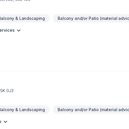
Balcony & Landscaping
Balcony and/or Patio (material advi
services
J5K 0J3
Balcony & Landscaping
Balcony and/or Patio (material advi
s